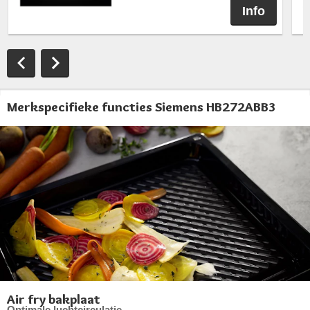
Info
Merkspecifieke functies Siemens HB272ABB3
Air fry bakplaat
Optimale luchtcirculatie