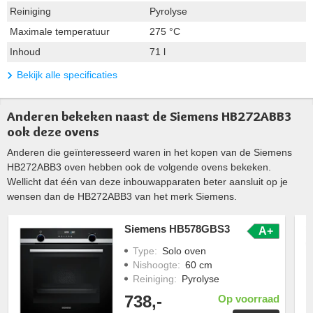
Reiniging
Pyrolyse
Maximale temperatuur
275 °C
Inhoud
71 l
Bekijk alle specificaties
Anderen bekeken naast de Siemens HB272ABB3
ook deze ovens
Anderen die geïnteresseerd waren in het kopen van de Siemens
HB272ABB3 oven hebben ook de volgende ovens bekeken.
Wellicht dat één van deze inbouwapparaten beter aansluit op je
wensen dan de HB272ABB3 van het merk Siemens.
Siemens HB578GBS3
A+
Type
:
Solo oven
Nishoogte
:
60 cm
Reiniging
:
Pyrolyse
738,-
Op voorraad