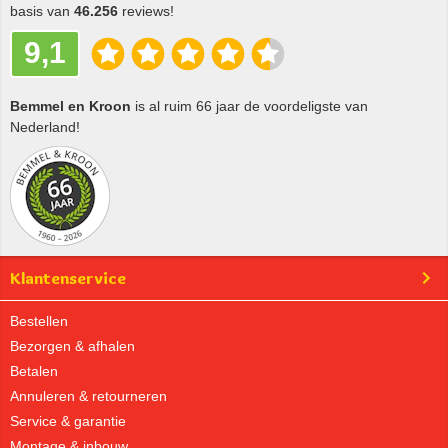
basis van
46.256
reviews!
9,1
Bemmel en Kroon
is al ruim 66 jaar de voordeligste van
Nederland!
Klantenservice
Bestellen
Bezorgen & afhalen
Betalen
Annuleren & retourneren
Service & garantie
Montage & inbouw