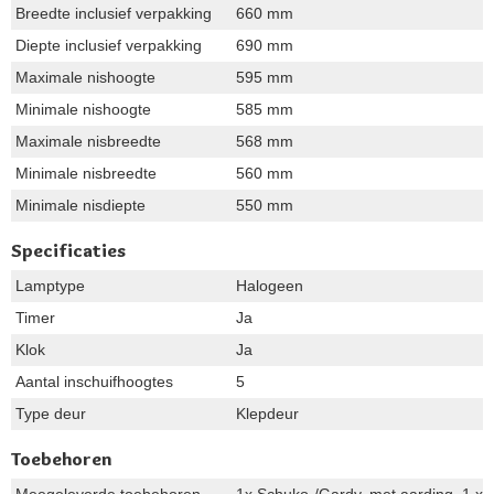
Breedte inclusief verpakking
660 mm
Diepte inclusief verpakking
690 mm
Maximale nishoogte
595 mm
Minimale nishoogte
585 mm
Maximale nisbreedte
568 mm
Minimale nisbreedte
560 mm
Minimale nisdiepte
550 mm
Specificaties
Lamptype
Halogeen
Timer
Ja
Klok
Ja
Aantal inschuifhoogtes
5
Type deur
Klepdeur
Toebehoren
Meegeleverde toebehoren
1x Schuko-/Gardy. met aarding, 1 x C