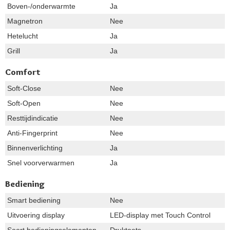
Boven-/onderwarmte
Ja
Magnetron
Nee
Hetelucht
Ja
Grill
Ja
Comfort
Soft-Close
Nee
Soft-Open
Nee
Resttijdindicatie
Nee
Anti-Fingerprint
Nee
Binnenverlichting
Ja
Snel voorverwarmen
Ja
Bediening
Smart bediening
Nee
Uitvoering display
LED-display met Touch Control
Soort bedieningselementen
Druktoets