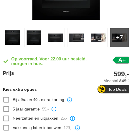
+7
Op voorraad. Voor 22.00 uur besteld,
A+
morgen in huis.
599,-
Prijs
Meestal
649,-
Kies extra opties
Top Deals
Bij afhalen
extra korting
40,-
5 jaar garantie
55,-
Neerzetten en uitpakken
25,-
Vakkundig laten inbouwen
129,-