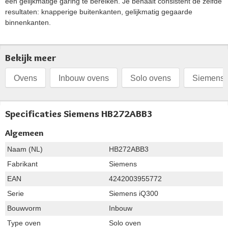
een gelijkmatige garing te bereiken. Je behaalt consistent de zelfde
resultaten: knapperige buitenkanten, gelijkmatig gegaarde
binnenkanten.
Bekijk meer
Ovens
Inbouw ovens
Solo ovens
Siemens 
Specificaties Siemens HB272ABB3
Algemeen
Naam (NL)
HB272ABB3
Fabrikant
Siemens
EAN
4242003955772
Serie
Siemens iQ300
Bouwvorm
Inbouw
Type oven
Solo oven