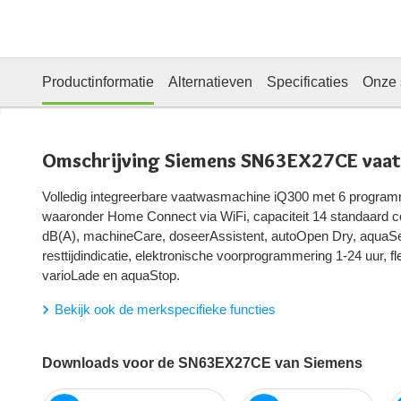
Productinformatie
Alternatieven
Specificaties
Onze 
Omschrijving Siemens SN63EX27CE vaa
Volledig integreerbare vaatwasmachine iQ300 met 6 programm
waaronder Home Connect via WiFi, capaciteit 14 standaard c
dB(A), machineCare, doseerAssistent, autoOpen Dry, aquaSenso
resttijdindicatie, elektronische voorprogrammering 1-24 uur, fl
varioLade en aquaStop.
Bekijk ook de merkspecifieke functies
Downloads voor de SN63EX27CE van Siemens