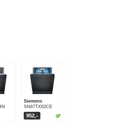
Siemens
BN
SN87TX02CE
952,-