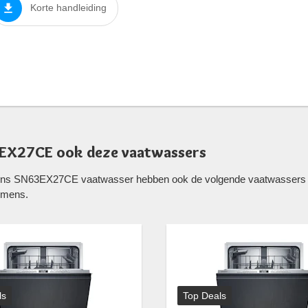
Korte handleiding
3EX27CE ook deze vaatwassers
mens SN63EX27CE vaatwasser hebben ook de volgende vaatwassers b
emens.
ls
Top Deals