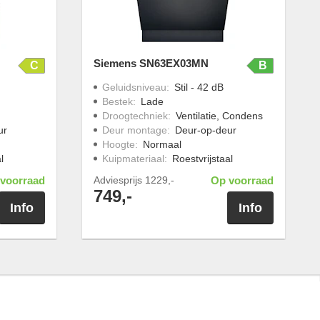
Siemens SN63EX03MN
C
B
Geluidsniveau
:
Stil - 42 dB
Bestek
:
Lade
Droogtechniek
:
Ventilatie, Condens
ur
Deur montage
:
Deur-op-deur
Hoogte
:
Normaal
l
Kuipmateriaal
:
Roestvrijstaal
voorraad
Adviesprijs
1229,-
Op voorraad
749,-
Info
Info