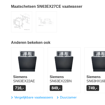
Maatschetsen SN63EX27CE vaatwasser
Anderen bekeken ook
Siemens
Siemens
Siemens
SN63EX22AE
SN63EX22BN
SN63HX16
716,-
849,-
749,-
Vergelijkbare vaatwassers
Duurzamer