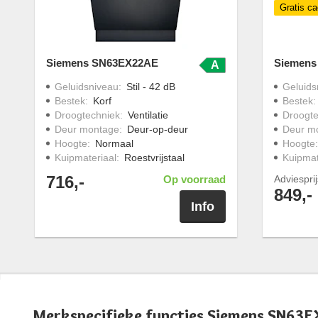
Gratis c
Siemens SN63EX22AE
Siemens
A
Geluidsniveau
:
Stil - 42 dB
Geluids
Bestek
:
Korf
Bestek
Droogtechniek
:
Ventilatie
Droogte
Deur montage
:
Deur-op-deur
Deur m
Hoogte
:
Normaal
Hoogte
Kuipmateriaal
:
Roestvrijstaal
Kuipmat
716,-
Op voorraad
Adviespri
849,-
Info
Merkspecifieke functies Siemens SN63