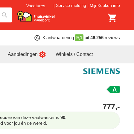
Service melding
MijnKeuken info
Vacatures
Klantwaardering
9,1
uit
46.256
reviews
Aanbiedingen
Winkels / Contact
A
777,-
score
van deze vaatwasser is
90
.
 voor jou én de wereld.