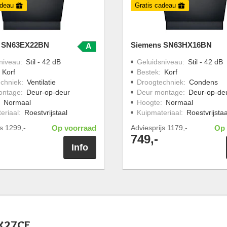
adeau
Gratis cadeau
 SN63EX22BN
Siemens SN63HX16BN
A
niveau
:
Stil - 42 dB
Geluidsniveau
:
Stil - 42 dB
:
Korf
Bestek
:
Korf
chniek
:
Ventilatie
Droogtechniek
:
Condens
ontage
:
Deur-op-deur
Deur montage
:
Deur-op-de
:
Normaal
Hoogte
:
Normaal
eriaal
:
Roestvrijstaal
Kuipmateriaal
:
Roestvrijstaa
js
1299,-
Op voorraad
Adviesprijs
1179,-
Op 
749,-
Info
EX27CE