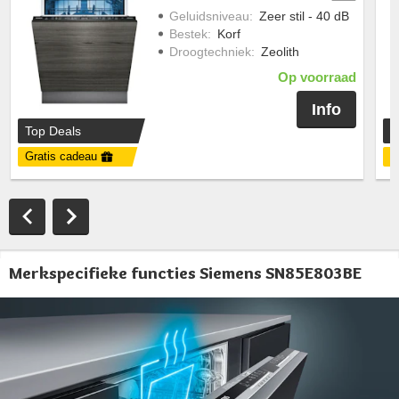
Geluidsniveau
:
Zeer stil - 40 dB
Bestek
:
Korf
Droogtechniek
:
Zeolith
Op voorraad
Info
Top Deals
T
Gratis cadeau
G
Merkspecifieke functies Siemens SN85E803BE