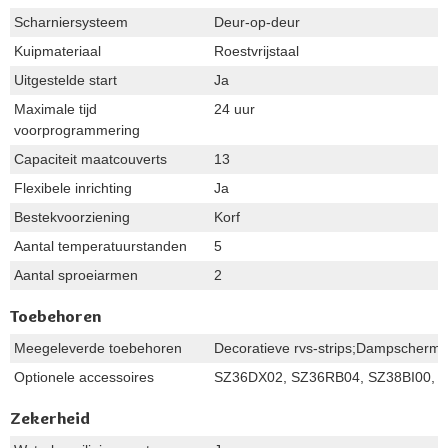
Scharniersysteem
Deur-op-deur
Kuipmateriaal
Roestvrijstaal
Uitgestelde start
Ja
Maximale tijd
24 uur
voorprogrammering
Capaciteit maatcouverts
13
Flexibele inrichting
Ja
Bestekvoorziening
Korf
Aantal temperatuurstanden
5
Aantal sproeiarmen
2
Toebehoren
Meegeleverde toebehoren
Decoratieve rvs-strips;Dampscherm;
Optionele accessoires
SZ36DX02, SZ36RB04, SZ38BI00, S
Zekerheid