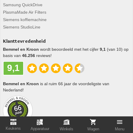
Samsung QuickDrive
PlasmaMade Air Filters
Siemens koffiemachine
Siemens StudioLine
Klanttevredenheid
Bemmel en Kroon
wordt beoordeeld met het cijfer
9,1
(van 10) op
basis van
46.256
reviews!
9,1
Bemmel en Kroon
is al ruim 66 jaar de voordeligste van
Nederland!
Keukens
Apparatuur
Winkels
Wagen
Menu