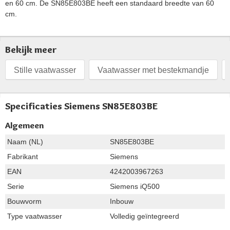
en 60 cm. De SN85E803BE heeft een standaard breedte van 60
cm.
Bekijk meer
Stille vaatwasser
Vaatwasser met bestekmandje
Specificaties Siemens SN85E803BE
Algemeen
Naam (NL)
SN85E803BE
Fabrikant
Siemens
EAN
4242003967263
Serie
Siemens iQ500
Bouwvorm
Inbouw
Type vaatwasser
Volledig geïntegreerd