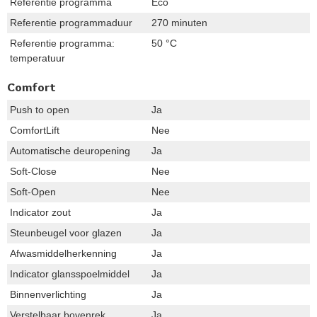
Referentie programma
Eco
Referentie programmaduur
270 minuten
Referentie programma:
50 °C
temperatuur
Comfort
Push to open
Ja
ComfortLift
Nee
Automatische deuropening
Ja
Soft-Close
Nee
Soft-Open
Nee
Indicator zout
Ja
Steunbeugel voor glazen
Ja
Afwasmiddelherkenning
Ja
Indicator glansspoelmiddel
Ja
Binnenverlichting
Ja
Verstelbaar bovenrek
Ja