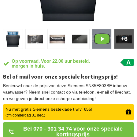
+6
Op voorraad. Voor 22.00 uur besteld,
A
morgen in huis.
Bel of mail voor onze speciale kortingsprijs!
Benieuwd naar de prijs van deze Siemens SN85E803BE inbouw
vaatwasser? Neem snel contact op via telefoon, e-mail of livechat,
en we geven je direct onze scherpe aanbieding!
Nu met gratis Siemens besteklade t.w.v. €55!
(t/m donderdag 31 dec.)
Bel 070 - 301 34 74 voor onze speciale
kortingsprijs