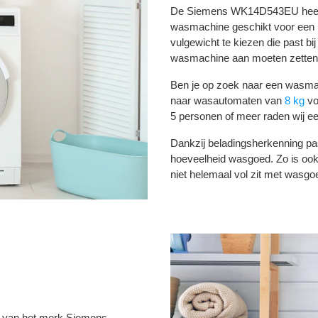
De Siemens WK14D543EU heeft
wasmachine geschikt voor een hu
vulgewicht te kiezen die past bij
wasmachine aan moeten zetten
Ben je op zoek naar een wasmac
naar wasautomaten van
8 kg
vo
5 personen of meer raden wij 
Dankzij beladingsherkenning p
hoeveelheid wasgoed. Zo is oo
niet helemaal vol zit met wasgo
 van het merk Siemens