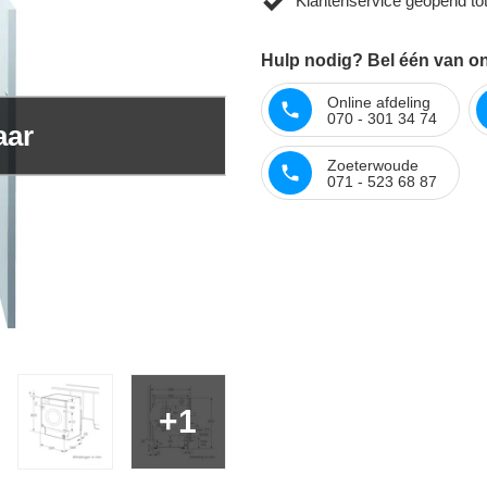
Klantenservice geopend to
Hulp nodig? Bel één van o
Online afdeling
070 - 301 34 74
aar
Zoeterwoude
071 - 523 68 87
+1