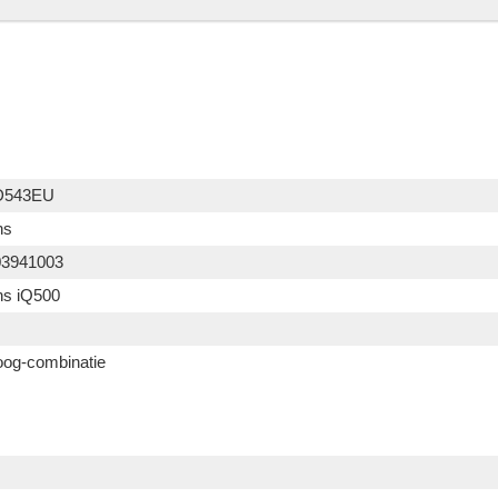
D543EU
ns
03941003
s iQ500
og-combinatie