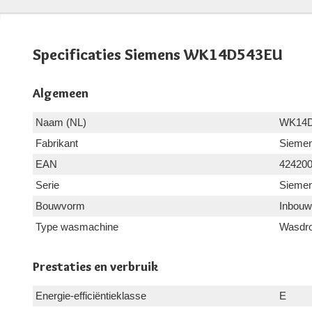
Specificaties Siemens WK14D543EU
Algemeen
Naam (NL)
WK14
Fabrikant
Sieme
EAN
42420
Serie
Siemen
Bouwvorm
Inbouw
Type wasmachine
Wasdro
Prestaties en verbruik
Energie-efficiëntieklasse
E