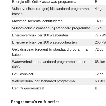
Energie-efficiëntieklasse was-programma
E
Vulhoeveelheid (drogen) bij standaard programma
4 kg
katoen
Maximaal toerental centrifugeren
1400
Vulhoeveelheid (wassen) bij standaard programma
7 kg
Energieverbruik per 100 wasbeurten
77 kW
Energieverbruik per 100 wasdroogbeurten
266 k
Geluidsniveau (drogen) bij standaard programma
72 db
katoen
Waterverbruik per standaard programma katoen
68 liter
60°C
Geluidsniveau
72 db
Waterverbruik per standaard programma
68 liter
Centrifugeerresultaat
B
Programma's en functies