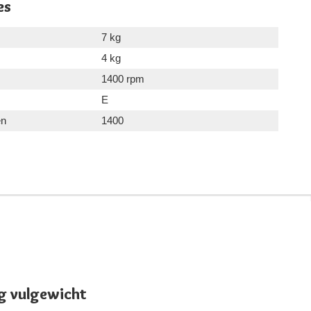
es
7 kg
4 kg
1400 rpm
E
en
1400
g vulgewicht