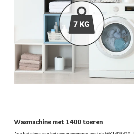
Wasmachine met 1400 toeren
Aan het einde van het wasprogramma gaat de WK14D543EU