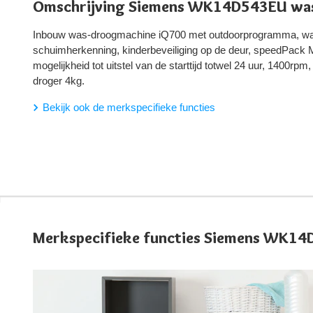
Omschrijving Siemens WK14D543EU wa
Inbouw was-droogmachine iQ700 met outdoorprogramma, wat
schuimherkenning, kinderbeveiliging op de deur, speedPack M
mogelijkheid tot uitstel van de starttijd totwel 24 uur, 1400r
droger 4kg.
Bekijk ook de merkspecifieke functies
Merkspecifieke functies Siemens WK1