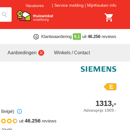
Service melding
MijnKeuken info
Vacatures
Klantwaardering
9,1
uit
46.256
reviews
Aanbiedingen
Winkels / Contact
E
1313,-
Adviesprijs
1969,-
 België)
46.256
uit
reviews