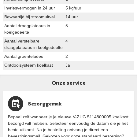
Invriesvermogen in 24 uur
5 kg/uur
Bewaartijd bij stroomuitval
14 uur
Aantal draagplateaus in
5
koelgedeelte
Aantal verstelbare
4
draagplateaus in koelgedeelte
Aantal groentelades
2
Ontdooisysteem koelkast
Ja
Onze service
Bezorggemak
Bepaal zelf wanneer je je nieuwe V-ZUG 5114800005 koelkast
bezorgd wilt hebben. Selecteer eenvoudig de datum die je het
beste uitkomt. Na je bestelling ontvang je direct een
bevestigingsmail. Gekozen voor onze standaard bezorging?