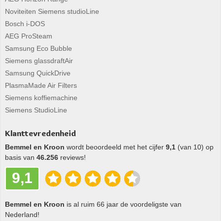
Noviteiten Siemens studioLine
Bosch i-DOS
AEG ProSteam
Samsung Eco Bubble
Siemens glassdraftAir
Samsung QuickDrive
PlasmaMade Air Filters
Siemens koffiemachine
Siemens StudioLine
Klanttevredenheid
Bemmel en Kroon
wordt beoordeeld met het cijfer
9,1
(van 10) op
basis van
46.256
reviews!
9,1
Bemmel en Kroon
is al ruim 66 jaar de voordeligste van
Nederland!