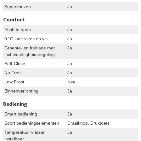
Supervriezen
Ja
Comfort
Push to open
Ja
0 °C lade vlees en vis
Ja
Groente- en fruitlade met
Ja
luchtvochtigheidsregeling
Soft-Close
Ja
No Frost
Ja
Low Frost
Nee
Binnenverlichting
Ja
Bediening
Smart bediening
Ja
Soort bedieningselementen
Draaiknop, Druktoets
Temperatuur vriezer
Ja
instelbaar