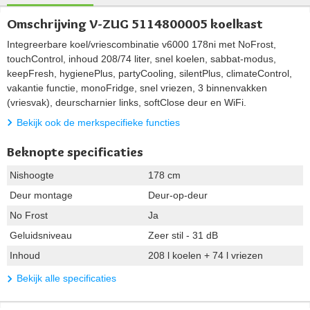
Omschrijving V-ZUG 5114800005 koelkast
Integreerbare koel/vriescombinatie v6000 178ni met NoFrost,
touchControl, inhoud 208/74 liter, snel koelen, sabbat-modus,
keepFresh, hygienePlus, partyCooling, silentPlus, climateControl,
vakantie functie, monoFridge, snel vriezen, 3 binnenvakken
(vriesvak), deurscharnier links, softClose deur en WiFi.
Bekijk ook de merkspecifieke functies
Beknopte specificaties
Nishoogte
178 cm
Deur montage
Deur-op-deur
No Frost
Ja
Geluidsniveau
Zeer stil - 31 dB
Inhoud
208 l koelen + 74 l vriezen
Bekijk alle specificaties