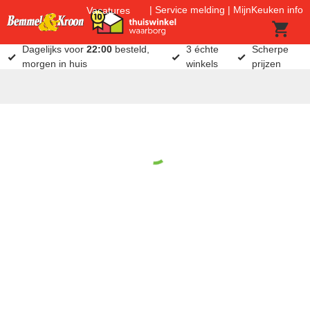
Service melding
MijnKeuken info
Vacatures
Dagelijks voor
22:00
besteld,
3 échte
Scherpe
morgen in huis
winkels
prijzen