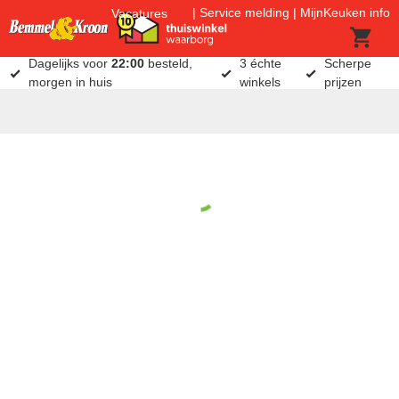
Service melding
MijnKeuken info
Vacatures
Dagelijks voor
22:00
besteld,
3 échte
Scherpe
morgen in huis
winkels
prijzen