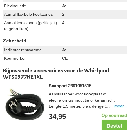
Flexinductie
Ja
Aantal flexibele kookzones
2
Aantal kookzones (gelijktijdig
4
te gebruiken)
Zekerheid
Indicator restwarmte
Ja
Keurmerken
CE
Bijpassende accessoires voor de Whirlpool
WFS0377NE/IXL
Scanpart 2391051515
Aansluitsnoer voor kookplaat of
electrafornuis inductie of keramisch.
meer...
Lengte 1.5 meter, 5 aarderige 1.5 mm2,
aangegoten perilexstekker
34,95
Op voorraad
Bestel