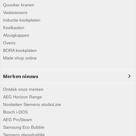
Quooker kranen
Vaatwassers
Inductie kookplaten
Koelkasten
Afzuigkappen
Ovens
BORA kookplaten
Miele shop online
Merken nieuws
Ontdek onze merken
AEG Horizon Range
Noviteiten Siemens studioLine
Bosch i-DOS
AEG ProSteam
Samsung Eco Bubble
Siemens glassdraftAir