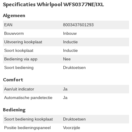
Specificaties Whirlpool WFS0377NE/IXL
Algemeen
EAN
8003437601293
Bouwvorm
Inbouw
Uitvoering kookplaat
Inductie
Soort kookplaat
Inductie
Bediening via app
Nee
Soort bediening
Druktoetsen
Comfort
Aan/uit indicator
Ja
Automatische pandetectie
Ja
Bediening
Soort bediening kookplaat
Druktoetsen
Positie bedieningspaneel
Voorzijde