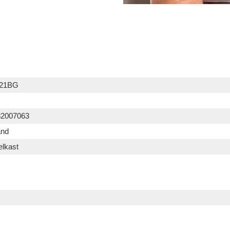
21BG
82007063
and
elkast