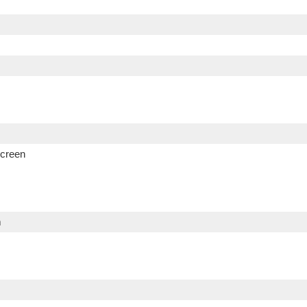
creen
m