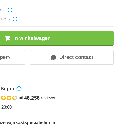
5,-
129,-
In winkelwagen
per?
Direct contact
 België)
46.256
uit
reviews
t 23:00
e wijnkastspecialisten in: