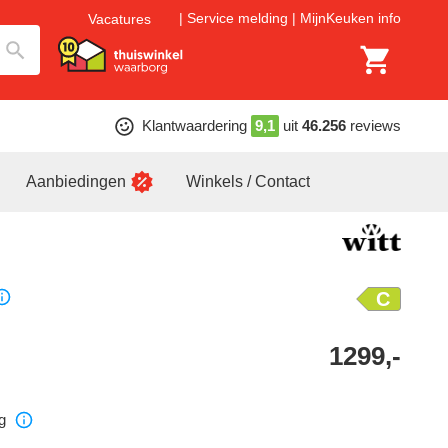
Service melding
MijnKeuken info
Vacatures
Klantwaardering
9,1
uit
46.256
reviews
Aanbiedingen
Winkels / Contact
C
1299,-
g