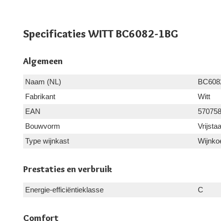
Specificaties WITT BC6082-1BG
Algemeen
Naam (NL)
BC608
Fabrikant
Witt
EAN
57075
Bouwvorm
Vrijsta
Type wijnkast
Wijnko
Prestaties en verbruik
Energie-efficiëntieklasse
C
Comfort