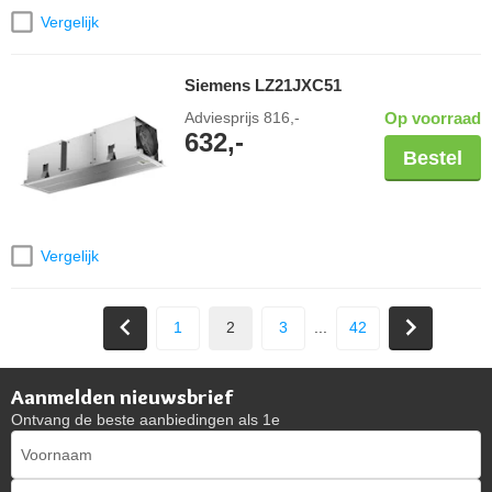
Vergelijk
Siemens LZ21JXC51
Adviesprijs
816,-
Op voorraad
632,-
Bestel
Vergelijk
1
2
3
...
42
Aanmelden nieuwsbrief
Ontvang de beste aanbiedingen als 1e