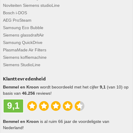
Noviteiten Siemens studioLine
Bosch i-DOS
AEG ProSteam
Samsung Eco Bubble
Siemens glassdraftAir
Samsung QuickDrive
PlasmaMade Air Filters
Siemens koffiemachine
Siemens StudioLine
Klanttevredenheid
Bemmel en Kroon
wordt beoordeeld met het cijfer
9,1
(van 10) op
basis van
46.256
reviews!
9,1
Bemmel en Kroon
is al ruim 66 jaar de voordeligste van
Nederland!