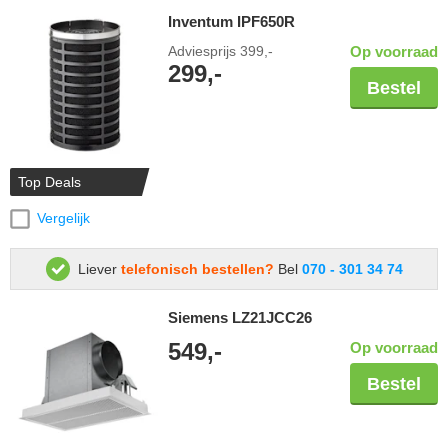
Inventum IPF650R
Adviesprijs
399,-
Op voorraad
299,-
Bestel
Top Deals
Vergelijk
Liever
telefonisch bestellen?
Bel
070 - 301 34 74
Siemens LZ21JCC26
549,-
Op voorraad
Bestel