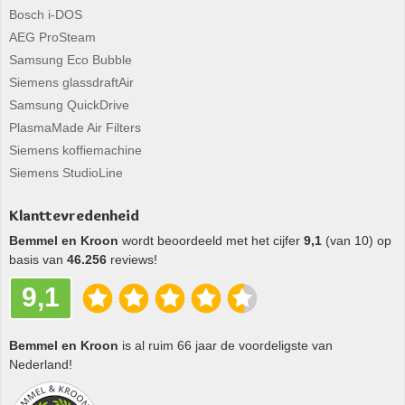
Bosch i-DOS
AEG ProSteam
Samsung Eco Bubble
Siemens glassdraftAir
Samsung QuickDrive
PlasmaMade Air Filters
Siemens koffiemachine
Siemens StudioLine
Klanttevredenheid
Bemmel en Kroon
wordt beoordeeld met het cijfer
9,1
(van 10) op
basis van
46.256
reviews!
9,1
Bemmel en Kroon
is al ruim 66 jaar de voordeligste van
Nederland!