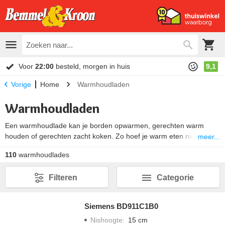
Voor
22:00
besteld, morgen in huis
9,1
Home
Warmhoudladen
Vorige
Warmhoudladen
Een warmhoudlade kan je borden opwarmen, gerechten warm
houden of gerechten zacht koken. Zo hoef je warm eten niet op
meer...
een koud bord te serveren. Warmhoudladen worden ook gebruikt
110
warmhoudlades
om langzaam eten mee te garen, ook wel slow cooking genoemd.
Een warmtelade is meestal instelbaar op verschillende
Filteren
Categorie
temperatuurstanden.
Siemens BD911C1B0
Nishoogte
:
15 cm