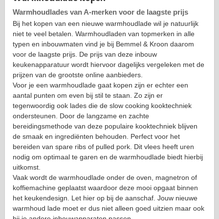
Warmhoudlades van A-merken voor de laagste prijs
Bij het kopen van een nieuwe warmhoudlade wil je natuurlijk
niet te veel betalen. Warmhoudladen van topmerken in alle
typen en inbouwmaten vind je bij Bemmel & Kroon daarom
voor de laagste prijs. De prijs van deze inbouw
keukenapparatuur wordt hiervoor dagelijks vergeleken met de
prijzen van de grootste online aanbieders.
Voor je een warmhoudlade gaat kopen zijn er echter een
aantal punten om even bij stil te staan. Zo zijn er
tegenwoordig ook lades die de slow cooking kooktechniek
ondersteunen. Door de langzame en zachte
bereidingsmethode van deze populaire kooktechniek blijven
de smaak en ingrediënten behouden. Perfect voor het
bereiden van spare ribs of pulled pork. Dit vlees heeft uren
nodig om optimaal te garen en de warmhoudlade biedt hierbij
uitkomst.
Vaak wordt de warmhoudlade onder de oven, magnetron of
koffiemachine geplaatst waardoor deze mooi opgaat binnen
het keukendesign. Let hier op bij de aanschaf. Jouw nieuwe
warmhoud lade moet er dus niet alleen goed uitzien maar ook
bij je andere inbouwapparaten passen.