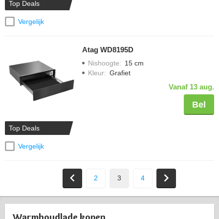
Top Deals
Vergelijk
Atag WD8195D
Nishoogte
:
15 cm
Kleur
:
Grafiet
Vanaf 13 aug.
Bel
Top Deals
Vergelijk
2
3
4
Warmhoudlade kopen