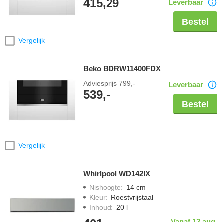
415,29
Leverbaar
Bestel
Vergelijk
Beko BDRW11400FDX
Adviesprijs
799,-
Leverbaar
539,-
Bestel
Vergelijk
Whirlpool WD142IX
Nishoogte
:
14 cm
Kleur
:
Roestvrijstaal
Inhoud
:
20 l
Vanaf 13 aug.