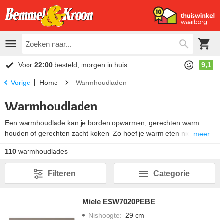
Voor
22:00
besteld, morgen in huis
9,1
Home
Warmhoudladen
Vorige
Warmhoudladen
Een warmhoudlade kan je borden opwarmen, gerechten warm
houden of gerechten zacht koken. Zo hoef je warm eten niet op
meer...
een koud bord te serveren. Warmhoudladen worden ook gebruikt
110
warmhoudlades
om langzaam eten mee te garen, ook wel slow cooking genoemd.
Een warmtelade is meestal instelbaar op verschillende
Filteren
Categorie
temperatuurstanden.
Miele ESW7020PEBE
Nishoogte
:
29 cm