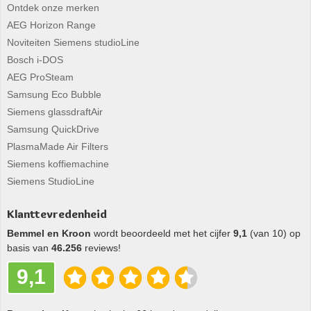
Ontdek onze merken
AEG Horizon Range
Noviteiten Siemens studioLine
Bosch i-DOS
AEG ProSteam
Samsung Eco Bubble
Siemens glassdraftAir
Samsung QuickDrive
PlasmaMade Air Filters
Siemens koffiemachine
Siemens StudioLine
Klanttevredenheid
Bemmel en Kroon
wordt beoordeeld met het cijfer
9,1
(van 10) op
basis van
46.256
reviews!
9,1