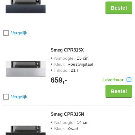
Bestel
Vergelijk
Smeg CPR315X
Nishoogte
:
13 cm
Kleur
:
Roestvrijstaal
Inhoud
:
21 l
659,-
Leverbaar
Bestel
Vergelijk
Smeg CPR315N
Nishoogte
:
14 cm
Kleur
:
Zwart