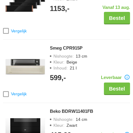
1153,-
Vanaf 13 aug.
Bestel
Vergelijk
Smeg CPR915P
Nishoogte
:
13 cm
Kleur
:
Beige
Inhoud
:
21 l
599,-
Leverbaar
Bestel
Vergelijk
Beko BDRW11401FB
Nishoogte
:
14 cm
Kleur
:
Zwart