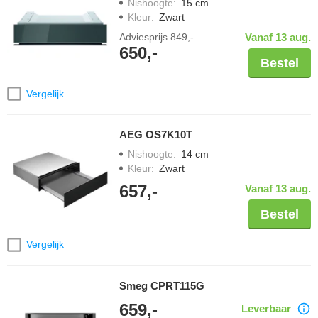
Nishoogte
:
15 cm
Kleur
:
Zwart
Adviesprijs
849,-
Vanaf 13 aug.
650,-
Bestel
Vergelijk
AEG OS7K10T
Nishoogte
:
14 cm
Kleur
:
Zwart
657,-
Vanaf 13 aug.
Bestel
Vergelijk
Smeg CPRT115G
659,-
Leverbaar