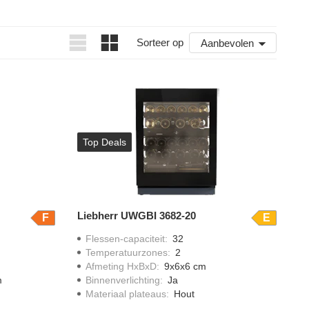
Sorteer op
Aanbevolen
Top Deals
Liebherr UWGBI 3682-20
F
E
Flessen-capaciteit
:
32
Temperatuurzones
:
2
Afmeting HxBxD
:
9x6x6 cm
m
Binnenverlichting
:
Ja
Materiaal plateaus
:
Hout