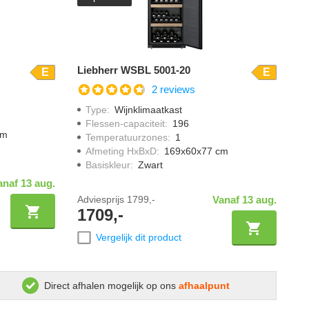
Liebherr WSBL 5001-20
E
E
2 reviews
Type
:
Wijnklimaatkast
Flessen-capaciteit
:
196
cm
Temperatuurzones
:
1
Afmeting HxBxD
:
169x60x77 cm
Basiskleur
:
Zwart
anaf 13 aug.
Adviesprijs
1799,-
Vanaf 13 aug.
1709,-
Vergelijk dit product
Direct afhalen mogelijk op ons
afhaalpunt