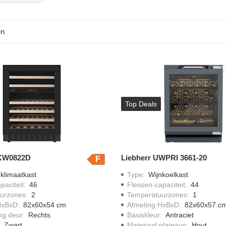
en
Top Deals
IKW0822D
Liebherr UWPRI 3661-20
F
klimaatkast
Type
:
Wijnkoelkast
paciteit
:
46
Flessen-capaciteit
:
44
urzones
:
2
Temperatuurzones
:
1
HxBxD
:
82x60x54 cm
Afmeting HxBxD
:
82x60x57 c
ing deur
:
Rechts
Basiskleur
:
Antraciet
:
Zwart
Materiaal plateaus
:
Hout