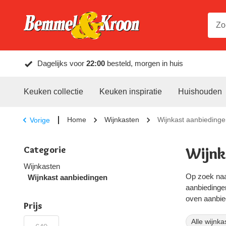
Dagelijks voor
22:00
besteld, morgen in huis
Keuken collectie
Keuken inspiratie
Huishouden
Home
Wijnkasten
Wijnkast aanbieding
Vorige
Categorie
Wijnk
Wijnkasten
Op zoek naa
Wijnkast aanbiedingen
aanbiedingen
oven aanbied
Prijs
Alle wijnka