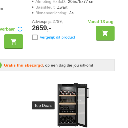
Afmeting HxBxD
:
205x75x77 cm
Basiskleur
:
Zwart
cm
Binnenverlichting
:
Ja
Adviesprijs
2799,-
Vanaf 13 aug.
2659,-
verbaar
Vergelijk dit product
Gratis thuisbezorgd
, op een dag die jou uitkomt
Top Deals