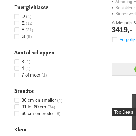
Afmeting 
Energieklasse
Basiskleur
Binnenverl
D
(1)
Adviesprijs
3
E
(12)
3419,-
F
(21)
G
(8)
Vergelijk
Aantal schappen
3
(1)
4
(1)
7 of meer
(1)
Breedte
30 cm en smaller
(4)
31 tot 60 cm
(34)
Top Deals
60 cm en breder
(8)
Kleur