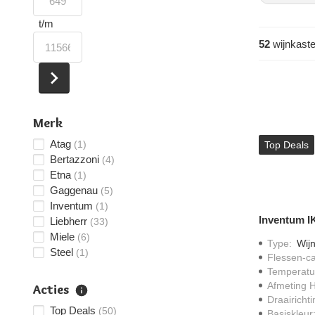
t/m
52
wijnkast
Merk
Atag
(1)
Top Deals
Bertazzoni
(4)
Etna
(1)
Gaggenau
(5)
Inventum
(1)
Inventum 
Liebherr
(33)
Miele
(6)
Type
:
Wijn
Steel
(1)
Flessen-ca
Temperatu
Afmeting 
Acties
Draairicht
Top Deals
(50)
Basiskleur