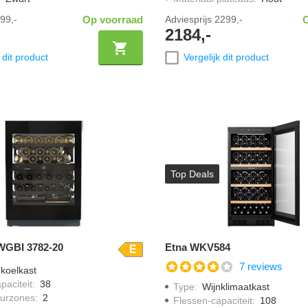
99,-
Op voorraad
Adviesprijs
2299,-
2184,-
 dit product
Vergelijk dit product
Top Deals
WGBI 3782-20
Etna WKV584
E
7 reviews
koelkast
paciteit
:
38
Type
:
Wijnklimaatkast
urzones
:
2
Flessen-capaciteit
:
108