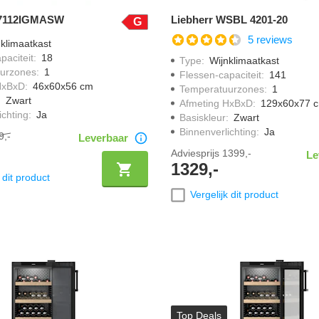
T7112IGMASW
Liebherr WSBL 4201-20
G
5 reviews
klimaatkast
paciteit
:
18
Type
:
Wijnklimaatkast
urzones
:
1
Flessen-capaciteit
:
141
HxBxD
:
46x60x56 cm
Temperatuurzones
:
1
:
Zwart
Afmeting HxBxD
:
129x60x77 
ichting
:
Ja
Basiskleur
:
Zwart
Binnenverlichting
:
Ja
9,-
Leverbaar
Adviesprijs
1399,-
Le
1329,-
 dit product
Vergelijk dit product
Top Deals