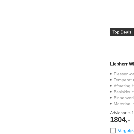
Top Deals
Liebherr W
Flessen-ca
Temperatu
Afmeting 
Basiskleur
Binnenverl
Materiaal 
Adviesprijs
1
1804,-
Vergelijk