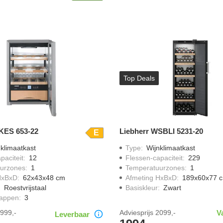
Top Deals
KES 653-22
Liebherr WSBLI 5231-20
E
klimaatkast
Type
:
Wijnklimaatkast
paciteit
:
12
Flessen-capaciteit
:
229
urzones
:
1
Temperatuurzones
:
1
HxBxD
:
62x43x48 cm
Afmeting HxBxD
:
189x60x77 
:
Roestvrijstaal
Basiskleur
:
Zwart
happen
:
3
999,-
Adviesprijs
2099,-
V
Leverbaar