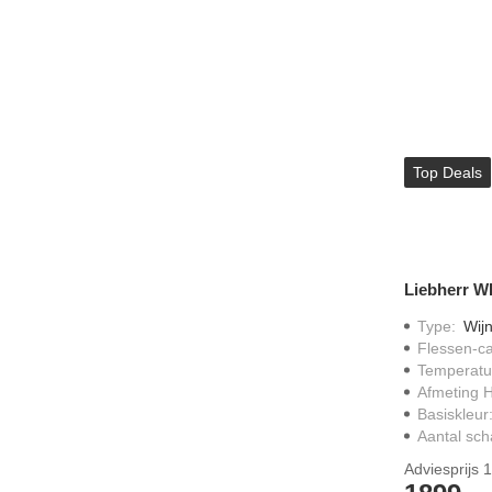
Top Deals
Liebherr W
Type
:
Wijn
Flessen-ca
Temperatu
Afmeting 
Basiskleur
Aantal sc
Adviesprijs
1