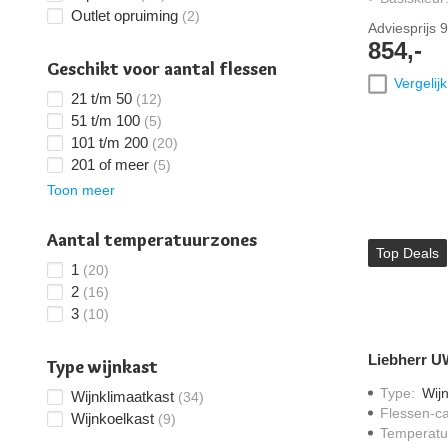
Outlet opruiming
(2)
Adviesprijs
9
854,-
Geschikt voor aantal flessen
Vergelijk
21 t/m 50
(12)
51 t/m 100
(5)
101 t/m 200
(20)
201 of meer
(5)
Toon meer
Aantal temperatuurzones
Top Deals
1
(20)
2
(16)
3
(10)
Liebherr U
Type wijnkast
Type
:
Wijn
Wijnklimaatkast
(34)
Flessen-ca
Wijnkoelkast
(9)
Temperatu