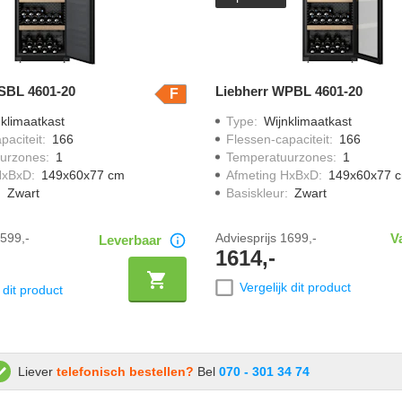
SBL 4601-20
Liebherr WPBL 4601-20
F
klimaatkast
Type
:
Wijnklimaatkast
paciteit
:
166
Flessen-capaciteit
:
166
urzones
:
1
Temperatuurzones
:
1
HxBxD
:
149x60x77 cm
Afmeting HxBxD
:
149x60x77 
:
Zwart
Basiskleur
:
Zwart
599,-
Adviesprijs
1699,-
V
Leverbaar
1614,-
Vergelijk dit product
 dit product
Liever
telefonisch bestellen?
Bel
070 - 301 34 74