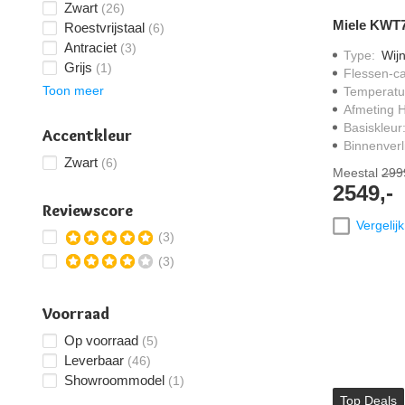
Zwart
(26)
Miele KW
Roestvrijstaal
(6)
Antraciet
(3)
Type
:
Wijn
Grijs
(1)
Flessen-ca
Toon meer
Temperatu
Afmeting 
Basiskleur
Accentkleur
Binnenverl
Zwart
(6)
Meestal
299
2549,-
Reviewscore
Vergelijk
(3)
(3)
Voorraad
Op voorraad
(5)
Leverbaar
(46)
Showroommodel
(1)
Top Deals