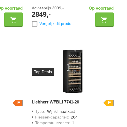
Op voorraad
Adviesprijs
3099,-
Op voorraad
2849,-
Vergelijk dit product
Top Deals
Liebherr WFBLI 7741-20
F
E
Type
:
Wijnklimaatkast
Flessen-capaciteit
:
284
Temperatuurzones
:
1