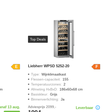
Top Deals
Liebherr WPSD 5252-20
E
F
Type
:
Wijnklimaatkast
Flessen-capaciteit
:
155
Temperatuurzones
:
2
cm
Afmeting HxBxD
:
186x60x68 cm
Basiskleur
:
Grijs
Binnenverlichting
:
Ja
anaf 13 aug.
Adviesprijs
2099,-
Leverbaar