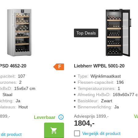
Top Deals
PSD 4652-20
Liebherr WPBL 5001-20
F
paciteit
:
107
Type
:
Wijnklimaatkast
urzones
:
2
Flessen-capaciteit
:
196
HxBxD
:
15x6x7 cm
Temperatuurzones
:
1
:
Staal
Afmeting HxBxD
:
169x60x77 
ichting
:
Ja
Basiskleur
:
Zwart
plateaus
:
Hout
Binnenverlichting
:
Ja
899,-
Adviesprijs
1899,-
V
Leverbaar
1804,-
Vergelijk dit product
 dit product