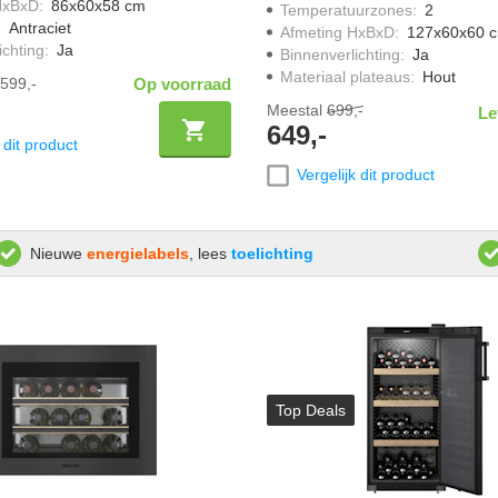
HxBxD
:
86x60x58 cm
Temperatuurzones
:
2
:
Antraciet
Afmeting HxBxD
:
127x60x60 
ichting
:
Ja
Binnenverlichting
:
Ja
Materiaal plateaus
:
Hout
599,-
Op voorraad
Meestal
699,-
Le
649,-
 dit product
Vergelijk dit product
Nieuwe
energielabels
, lees
toelichting
Top Deals