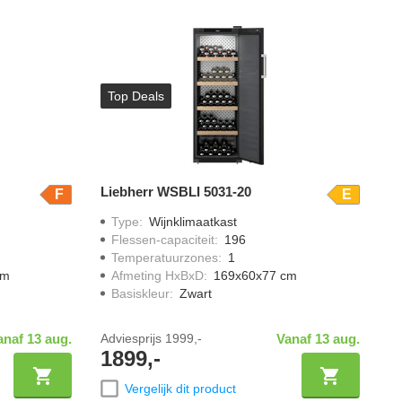
Top Deals
Liebherr WSBLI 5031-20
F
E
Type
:
Wijnklimaatkast
Flessen-capaciteit
:
196
Temperatuurzones
:
1
cm
Afmeting HxBxD
:
169x60x77 cm
Basiskleur
:
Zwart
anaf 13 aug.
Adviesprijs
1999,-
Vanaf 13 aug.
1899,-
Vergelijk dit product