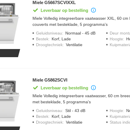
Miele G5667SCVIXXL
Leverbaar op bestelling
Miele Volledig integreerbare vaatwasser XXL, 60 cm 
couverts met besteklade, 5 programma's
Geluidsniveau
:
Normaal - 45 dB
Deur mont
Bestek
:
Korf, Lade
Hoogte
:
H
Droogtechniek
:
Ventilatie
Kuipmateri
Miele G5862SCVI
Leverbaar op bestelling
Miele Volledig integreerbare vaatwasser, 60 cm breed
met besteklade, 5 programma's
Geluidsniveau
:
Stil - 43 dB
Hoogte
:
N
Bestek
:
Korf, Lade
Kuipmateri
Droogtechniek
:
Ventilatie
Status indi