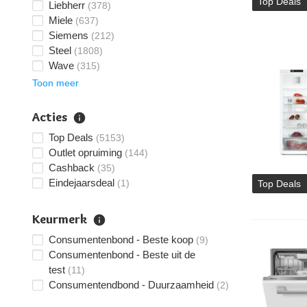
Top Deals
Liebherr
(378)
Miele
(637)
Siemens
(212)
Steel
(1808)
Wave
(315)
Toon meer
Acties
Top Deals
(5153)
Outlet opruiming
(144)
Cashback
(35)
Eindejaarsdeal
(1)
Top Deals
Keurmerk
Consumentenbond - Beste koop
(9)
Consumentenbond - Beste uit de
test
(11)
Consumentendbond - Duurzaamheid
(2)