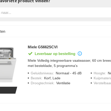
 favoriete product vinden?
ten
Miele G5662SCVI
Leverbaar op bestelling
Miele Volledig integreerbare vaatwasser, 60 cm breed
met besteklade, 5 programma's
Geluidsniveau
:
Normaal - 45 dB
Hoogte
:
N
Bestek
:
Korf, Lade
Kuipmateri
Droogtechniek
:
Ventilatie
Verstelbaa