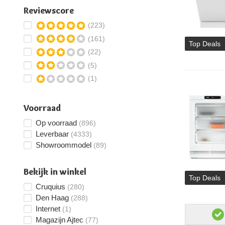
Reviewscore
(223)
(161)
Top Deals
(22)
(5)
(1)
Voorraad
Op voorraad
(896)
Leverbaar
(4333)
Showroommodel
(89)
Bekijk in winkel
Top Deals
Cruquius
(280)
Den Haag
(288)
Internet
(1)
Magazijn Ajtec
(77)