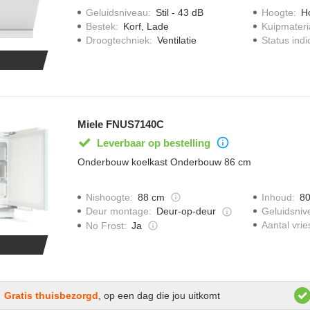
Geluidsniveau
:
Stil - 43 dB
Hoogte
:
H
Bestek
:
Korf, Lade
Kuipmateri
Droogtechniek
:
Ventilatie
Status indi
Miele FNUS7140C
Leverbaar op bestelling
Onderbouw koelkast Onderbouw 86 cm
Nishoogte
:
88 cm
Inhoud
:
80
Geluidsniv
Deur montage
:
Deur-op-deur
Aantal vrie
No Frost
:
Ja
Gratis thuisbezorgd
, op een dag die jou uitkomt