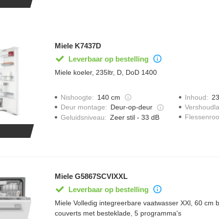
Miele K7437D
Leverbaar op bestelling
Miele koeler, 235ltr, D, DoD 1400
Nishoogte
:
140 cm
Inhoud
:
23
Vershoudl
Deur montage
:
Deur-op-deur
Flessenroo
Geluidsniveau
:
Zeer stil - 33 dB
Miele G5867SCVIXXL
Leverbaar op bestelling
Miele Volledig integreerbare vaatwasser XXl, 60 cm b
couverts met besteklade, 5 programma's