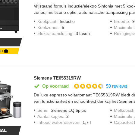
Vrijstaand fornuis inductie/elektro Sinfonia met 5 koo
zones, multizone optie, automatische aanpassing pa
indicator, 1 oven met 9 kookfunctie, inhoud 115 liter
Kookplaat
:
Inductie
Breedte
:
9
verlichting, timer, vapor Clean en opbergruimte met k
Kookzones
:
5
Maximale 
Elektra aansluiting
:
3 fasen
Reinigings
au
Siemens TE655319RW
59 reviews
Op voorraad
De luxe espresso volautomaat TE655319RW biedt de
van functionaliteit en schoonheid dankzij het Siemen
volautomatische stoomreiniging blijft het melkpijpje 
Serie
:
Siemens EQ.6plus
Melkopsch
Ook een extra sterke koffie is geen probleem. Aroma
Aantal kopjes
:
2
Maximale 
namelijk voor een diep en prikkelend aroma. Op het c
Inhoud waterreservoir
:
1,7 l
Capaciteit
je eenvoudig je favoriete koffie. Je verwijdert moeite
deze gereinigd kan worden.