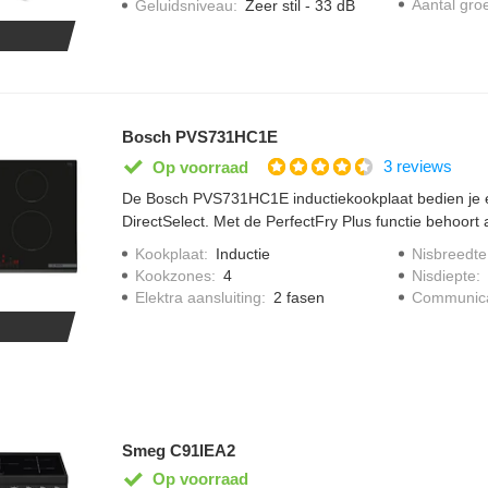
Aantal gro
Geluidsniveau
:
Zeer stil - 33 dB
Bosch PVS731HC1E
3 reviews
Op voorraad
De Bosch PVS731HC1E inductiekookplaat bedien je 
DirectSelect. Met de PerfectFry Plus functie behoort
verleden. Speciale sensoren houden de temperatuur 
Kookplaat
:
Inductie
Nisbreedte
graden. Een bijpassende afzuigkap past zich automa
Kookzones
:
4
Nisdiepte
:
Hood Automatic. Op de CombiZone combineer je gem
Elektra aansluiting
:
2 fasen
Communica
grote pannen effectief te verwarmen.
Smeg C91IEA2
Op voorraad