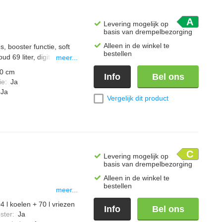
A
Levering mogelijk op
basis van drempelbezorging
Alleen in de winkel te
s, booster functie, soft
bestellen
d 69 liter, digitale
meer...
mp en opbergruimte met
0 cm
Info
Bel ons
ie
:
Ja
Ja
Vergelijk dit product
C
Levering mogelijk op
basis van drempelbezorging
Alleen in de winkel te
bestellen
meer...
4 l koelen + 70 l vriezen
Info
Bel ons
ster
:
Ja