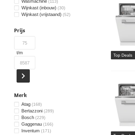
Wasmachine
(113)
Wijnkast (inbouw)
(30)
Wijnkast (vrijstaand)
(52)
Prijs
t/m
Top Deals
Merk
Atag
(168)
Bertazzoni
(289)
Bosch
(229)
Gaggenau
(166)
Inventum
(171)