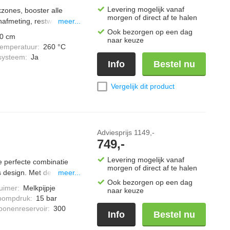
Levering mogelijk vanaf
kzones, booster alle
morgen of direct af te halen
nafmeting, restwarmte
meer...
, 5 kookniveaus, halogeen
Ook bezorgen op een dag
0 cm
naar keuze
lep.
temperatuur
:
260 °C
systeem
:
Ja
Info
Bestel nu
Vergelijk dit product
Adviesprijs
1149,-
749,-
Levering mogelijk vanaf
 perfecte combinatie
morgen of direct af te halen
s design. Met de
meer...
Ook bezorgen op een dag
schoon en hygiënisch.
uimer
:
Melkpijpje
naar keuze
Double Shot zorgt
pompdruk
:
15 bar
offeeSelect Display kies
 bonenreservoir
:
300
Info
Bestel nu
loos de zetgroep zodat