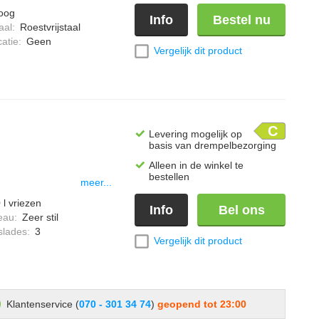
oog
Info
Bestel nu
aal
:
Roestvrijstaal
catie
:
Geen
Vergelijk dit product
C
Levering mogelijk op
basis van drempelbezorging
Alleen in de winkel te
bestellen
meer...
 l vriezen
Info
Bel ons
eau
:
Zeer stil
slades
:
3
Vergelijk dit product
Klantenservice (
070 - 301 34 74
)
geopend tot 23:00