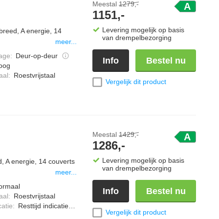
Meestal
1279,-
A
1151,-
Levering mogelijk op basis
breed, A energie, 14
van drempelbezorging
meer...
age
:
Deur-op-deur
Info
Bestel nu
oog
aal
:
Roestvrijstaal
Vergelijk dit product
Meestal
1429,-
A
1286,-
Levering mogelijk op basis
, A energie, 14 couverts
van drempelbezorging
meer...
ormaal
Info
Bestel nu
aal
:
Roestvrijstaal
catie
:
Resttijd indicatie vloer
Vergelijk dit product