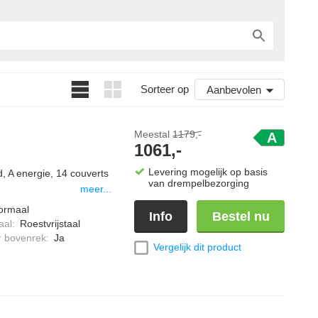
Sorteer op
Aanbevolen
Meestal
1179,-
A
1061,-
Levering mogelijk op basis
, A energie, 14 couverts
van drempelbezorging
meer...
ormaal
Info
Bestel nu
aal
:
Roestvrijstaal
r bovenrek
:
Ja
Vergelijk dit product