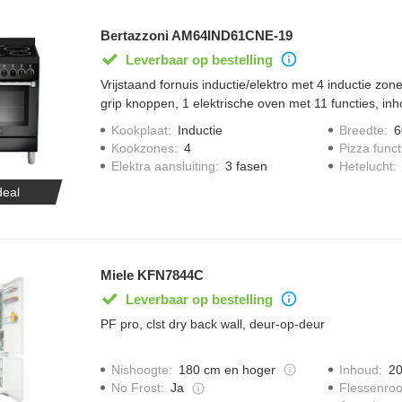
Bertazzoni AM64IND61CNE-19
Leverbaar op bestelling
Vrijstaand fornuis inductie/elektro met 4 inductie zone
grip knoppen, 1 elektrische oven met 11 functies, inhou
programmaklok, 1 braadslede, 2 ovenroosters, 1 la
Kookplaat
:
Inductie
Breedte
:
6
klep.
Kookzones
:
4
Pizza funct
Elektra aansluiting
:
3 fasen
Hetelucht
:
deal
Miele KFN7844C
Leverbaar op bestelling
PF pro, clst dry back wall, deur-op-deur
Nishoogte
:
180 cm en hoger
Inhoud
:
20
Flessenroo
No Frost
:
Ja