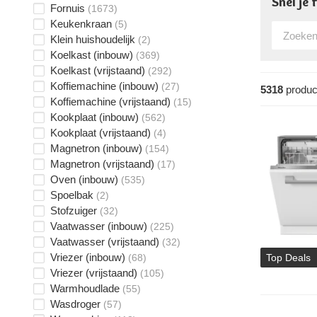
Snel je
Fornuis
(1673)
Keukenkraan
(5)
Klein huishoudelijk
(2)
Koelkast (inbouw)
(369)
Koelkast (vrijstaand)
(292)
Koffiemachine (inbouw)
(27)
5318
produc
Koffiemachine (vrijstaand)
(15)
Kookplaat (inbouw)
(562)
Kookplaat (vrijstaand)
(4)
Magnetron (inbouw)
(154)
Magnetron (vrijstaand)
(17)
Oven (inbouw)
(535)
Spoelbak
(2)
Stofzuiger
(32)
Vaatwasser (inbouw)
(225)
Vaatwasser (vrijstaand)
(32)
Vriezer (inbouw)
(68)
Top Deals
Vriezer (vrijstaand)
(105)
Warmhoudlade
(55)
Wasdroger
(57)