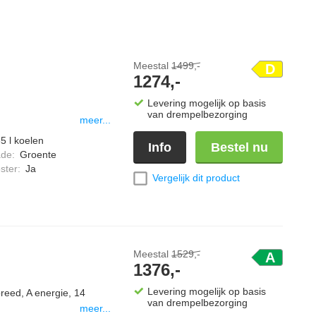
Meestal
1499,-
D
1274,-
Levering mogelijk op basis
van drempelbezorging
meer...
5 l koelen
Info
Bestel nu
ade
:
Groente
ster
:
Ja
Vergelijk dit product
Meestal
1529,-
A
1376,-
Levering mogelijk op basis
reed, A energie, 14
van drempelbezorging
meer...