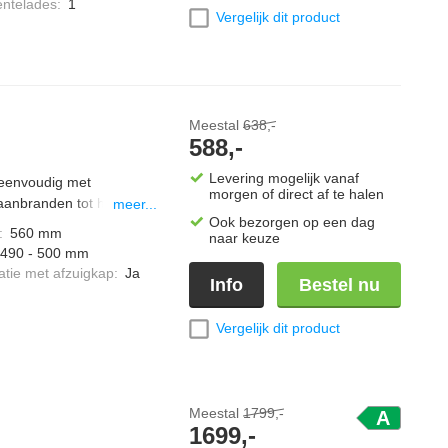
entelades
:
1
Vergelijk dit product
Meestal
638,-
588,-
Levering mogelijk vanaf
eenvoudig met
morgen of direct af te halen
 aanbranden tot het
meer...
Ook bezorgen op een dag
op precies de ingestelde
:
560 mm
naar keuze
tisch aan met Smart
490 - 500 mm
akkelijk twee zones om
tie met afzuigkap
:
Ja
Info
Bestel nu
Vergelijk dit product
Meestal
1799,-
A
1699,-