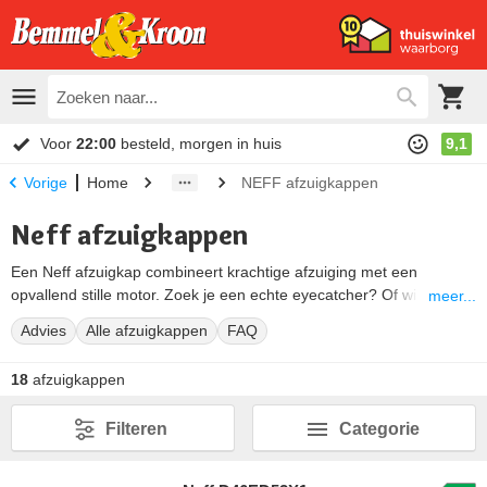
Voor
22:00
besteld, morgen in huis
9,1
Home
NEFF afzuigkappen
Vorige
Neff afzuigkappen
Een Neff afzuigkap combineert krachtige afzuiging met een
opvallend stille motor. Zoek je een echte eyecatcher? Of wil je juist
meer...
een afzuigkap die onzichtbaar wegvalt in je keuken? Het aanbod
Advies
Alle afzuigkappen
FAQ
loopt van vlakscherm- en wandschouwkappen tot plafondunits en
een inductiekookplaat met afzuiging in één.
18
afzuigkappen
De meeste Neff afzuigkappen zijn 90 cm breed, met daarnaast
compactere varianten van 60 cm. Hieronder zie je alle modellen op
Filteren
Categorie
een rij. We helpen je op weg met advies over de series, de
typenummers en de afzuigsystemen. Je koopt hem bij ons altijd
voor de laagste prijs.