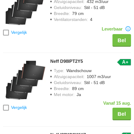
Afzuigcapaciteit
:
432 m3/uur
Geluidsniveau
:
Stil - 51 dB
Breedte
:
79 cm
Ventilatorstanden
:
4
Leverbaar
Vergelijk
Bel
Neff D98IPT2Y5
A+
Type
:
Wandschouw
Afzuigcapaciteit
:
1007 m3/uur
Geluidsniveau
:
Stil - 51 dB
Breedte
:
89 cm
Met motor
:
Ja
Vanaf 15 aug.
Vergelijk
Bel