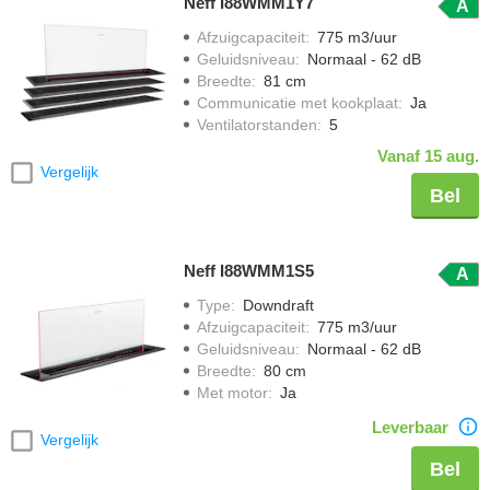
Neff I88WMM1Y7
A
Afzuigcapaciteit
:
775 m3/uur
Geluidsniveau
:
Normaal - 62 dB
Breedte
:
81 cm
Communicatie met kookplaat
:
Ja
Ventilatorstanden
:
5
Vanaf 15 aug.
Vergelijk
Bel
Neff I88WMM1S5
A
Type
:
Downdraft
Afzuigcapaciteit
:
775 m3/uur
Geluidsniveau
:
Normaal - 62 dB
Breedte
:
80 cm
Met motor
:
Ja
Leverbaar
Vergelijk
Bel