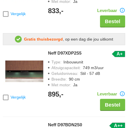
Met motor
:
Ja
833,-
Leverbaar
Vergelijk
Bestel
Gratis thuisbezorgd
, op een dag die jou uitkomt
Neff D97XDP2S5
A+
Type
:
Inbouwunit
Afzuigcapaciteit
:
749 m3/uur
Geluidsniveau
:
Stil - 57 dB
Breedte
:
90 cm
Met motor
:
Ja
895,-
Leverbaar
Vergelijk
Bestel
Neff D97BDN2S0
A++