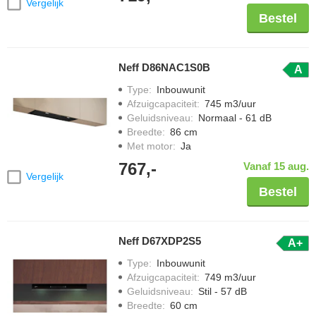
Vergelijk
Bestel
Neff D86NAC1S0B
A
Type
:
Inbouwunit
Afzuigcapaciteit
:
745 m3/uur
Geluidsniveau
:
Normaal - 61 dB
Breedte
:
86 cm
Met motor
:
Ja
767,-
Vanaf 15 aug.
Vergelijk
Bestel
Neff D67XDP2S5
A+
Type
:
Inbouwunit
Afzuigcapaciteit
:
749 m3/uur
Geluidsniveau
:
Stil - 57 dB
Breedte
:
60 cm