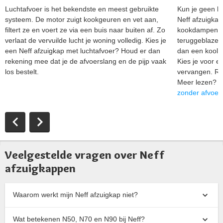
Luchtafvoer is het bekendste en meest gebruikte
Kun je geen lu
systeem. De motor zuigt kookgeuren en vet aan,
Neff afzuigkap
filtert ze en voert ze via een buis naar buiten af. Zo
kookdampen wo
verlaat de vervuilde lucht je woning volledig. Kies je
teruggeblazen i
een Neff afzuigkap met luchtafvoer? Houd er dan
dan een koolsto
rekening mee dat je de afvoerslang en de pijp vaak
Kies je voor ee
los bestelt.
vervangen. Rec
Meer lezen? Be
zonder afvoer
.
Veelgestelde vragen over Neff
afzuigkappen
Waarom werkt mijn Neff afzuigkap niet?
Wat betekenen N50, N70 en N90 bij Neff?