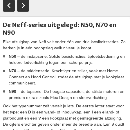
De Neff-series uitgelegd: N50, N70 en
N90
Elke afzuigkap van Neff valt onder één van drie kwaliteitsseries. Zo
herken je in één oogopslag welk niveau je koopt.
N50
– de instapserie. Solide basisfuncties, tiptoetsbediening en
heldere ledverlichting tegen een scherpe prijs.
N70
– de middenserie. Krachtiger en stiller, vaak met Home
Connect en Hood Control, zodat de afzuigkap met je kookplaat
communiceert.
N90
– de topserie. De hoogste capaciteit, de stilste motoren en
premium extra’s zoals Flex Design en sfeerverlichting.
Ook het typenummer zelf vertelt je iets. De eerste letter staat voor
het type: een
D
is een wand- of inbouwkap, een
I
een eiland- of
plafondunit en een
V
een kookplaat met geïntegreerde afzuiging.
De cijfers erachter geven onder meer de breedte aan. Een 9 duidt