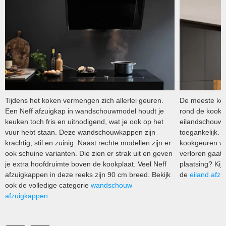
Tijdens het koken vermengen zich allerlei geuren.
De meeste kok
Een Neff afzuigkap in wandschouwmodel houdt je
rond de kookpl
keuken toch fris en uitnodigend, wat je ook op het
eilandschouwka
vuur hebt staan. Deze wandschouwkappen zijn
toegankelijk. 
krachtig, stil en zuinig. Naast rechte modellen zijn er
kookgeuren we
ook schuine varianten. Die zien er strak uit en geven
verloren gaat.
je extra hoofdruimte boven de kookplaat. Veel Neff
plaatsing? Kij
afzuigkappen in deze reeks zijn 90 cm breed. Bekijk
de
eiland afzu
ook de volledige categorie
wandschouw
afzuigkappen
.