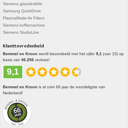
Siemens glassdraftAir
Samsung QuickDrive
PlasmaMade Air Filters
Siemens koffiemachine
Siemens StudioLine
Klanttevredenheid
Bemmel en Kroon
wordt beoordeeld met het cijfer
9,1
(van 10) op
basis van
46.256
reviews!
9,1
Bemmel en Kroon
is al ruim 66 jaar de voordeligste van
Nederland!