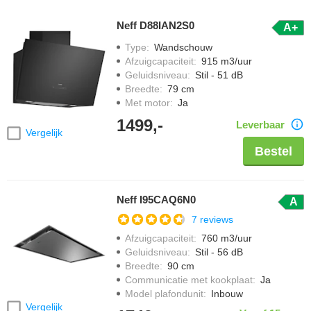
Neff D88IAN2S0
A+
Type
:
Wandschouw
Afzuigcapaciteit
:
915 m3/uur
Geluidsniveau
:
Stil - 51 dB
Breedte
:
79 cm
Met motor
:
Ja
1499,-
Leverbaar
Vergelijk
Bestel
Neff I95CAQ6N0
A
7 reviews
Afzuigcapaciteit
:
760 m3/uur
Geluidsniveau
:
Stil - 56 dB
Breedte
:
90 cm
Communicatie met kookplaat
:
Ja
Model plafondunit
:
Inbouw
Vergelijk