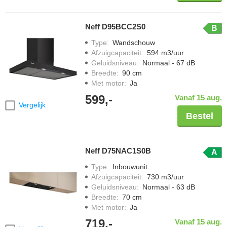
Neff D95BCC2S0
B
Type
:
Wandschouw
Afzuigcapaciteit
:
594 m3/uur
Geluidsniveau
:
Normaal - 67 dB
Breedte
:
90 cm
Met motor
:
Ja
599,-
Vanaf 15 aug.
Vergelijk
Bestel
Neff D75NAC1S0B
A
Type
:
Inbouwunit
Afzuigcapaciteit
:
730 m3/uur
Geluidsniveau
:
Normaal - 63 dB
Breedte
:
70 cm
Met motor
:
Ja
719,-
Vanaf 15 aug.