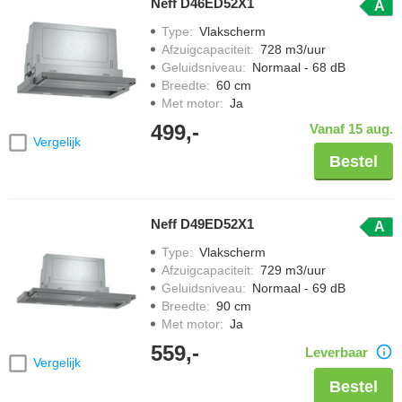
Neff D46ED52X1
A
Type
:
Vlakscherm
Afzuigcapaciteit
:
728 m3/uur
Geluidsniveau
:
Normaal - 68 dB
Breedte
:
60 cm
Met motor
:
Ja
499,-
Vanaf 15 aug.
Vergelijk
Bestel
Neff D49ED52X1
A
Type
:
Vlakscherm
Afzuigcapaciteit
:
729 m3/uur
Geluidsniveau
:
Normaal - 69 dB
Breedte
:
90 cm
Met motor
:
Ja
559,-
Leverbaar
Vergelijk
Bestel