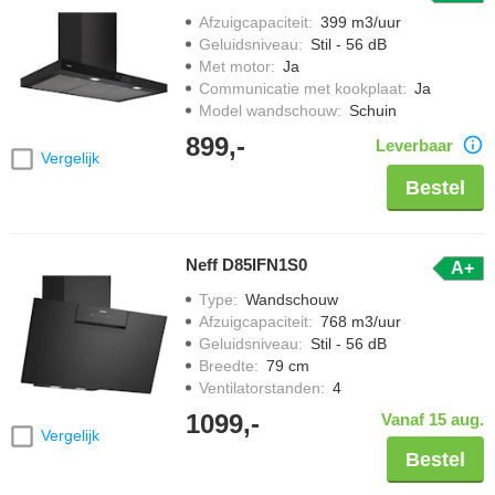
Afzuigcapaciteit
:
399 m3/uur
Geluidsniveau
:
Stil - 56 dB
Met motor
:
Ja
Communicatie met kookplaat
:
Ja
Model wandschouw
:
Schuin
899,-
Leverbaar
Vergelijk
Bestel
Neff D85IFN1S0
A+
Type
:
Wandschouw
Afzuigcapaciteit
:
768 m3/uur
Geluidsniveau
:
Stil - 56 dB
Breedte
:
79 cm
Ventilatorstanden
:
4
1099,-
Vanaf 15 aug.
Vergelijk
Bestel