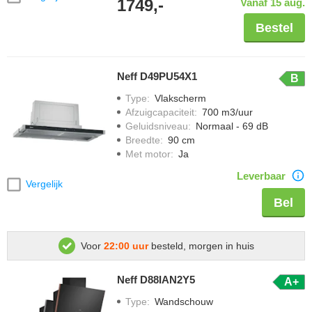
1749,-
Vanaf 15 aug.
Bestel
Neff D49PU54X1
B
Type
:
Vlakscherm
Afzuigcapaciteit
:
700 m3/uur
Geluidsniveau
:
Normaal - 69 dB
Breedte
:
90 cm
Met motor
:
Ja
Leverbaar
Vergelijk
Bel
Voor
22:00 uur
besteld, morgen in huis
Neff D88IAN2Y5
A+
Type
:
Wandschouw