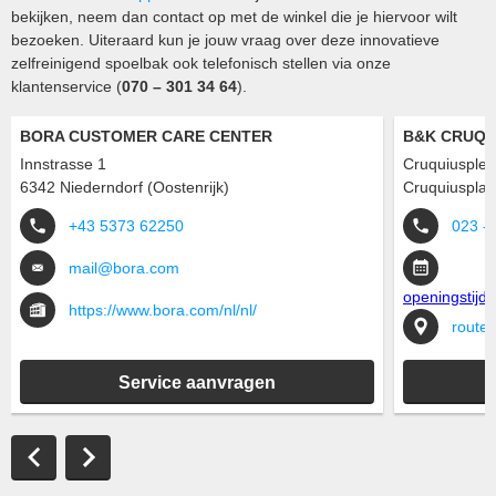
bekijken, neem dan contact op met de winkel die je hiervoor wilt
bezoeken. Uiteraard kun je jouw vraag over deze innovatieve
zelfreinigend spoelbak ook telefonisch stellen via onze
klantenservice (
070 – 301 34 64
).
BORA CUSTOMER CARE CENTER
B&K CRUQU
Innstrasse 1
Cruquiusplei
6342 Niederndorf (Oostenrijk)
Cruquiusplaz
+43 5373 62250
023 -
mail@bora.com
openingstijd
https://www.bora.com/nl/nl/
routeb
Service aanvragen