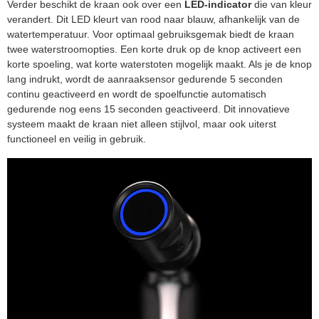
Verder beschikt de kraan ook over een
LED-indicator
die van kleur
verandert. Dit LED kleurt van rood naar blauw, afhankelijk van de
watertemperatuur. Voor optimaal gebruiksgemak biedt de kraan
twee waterstroomopties. Een korte druk op de knop activeert een
korte spoeling, wat korte waterstoten mogelijk maakt. Als je de knop
lang indrukt, wordt de aanraaksensor gedurende 5 seconden
continu geactiveerd en wordt de spoelfunctie automatisch
gedurende nog eens 15 seconden geactiveerd. Dit innovatieve
systeem maakt de kraan niet alleen stijlvol, maar ook uiterst
functioneel en veilig in gebruik.