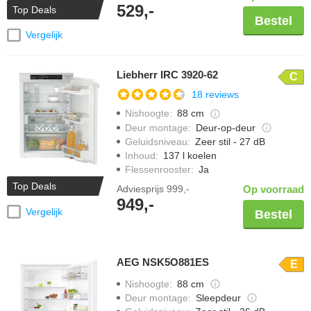
529,-
Top Deals
Bestel
Vergelijk
Liebherr IRC 3920-62
C
18 reviews
Nishoogte
:
88 cm
Deur montage
:
Deur-op-deur
Geluidsniveau
:
Zeer stil - 27 dB
Inhoud
:
137 l koelen
Flessenrooster
:
Ja
Top Deals
Adviesprijs
999,-
Op voorraad
949,-
Vergelijk
Bestel
AEG NSK5O881ES
E
Nishoogte
:
88 cm
Deur montage
:
Sleepdeur