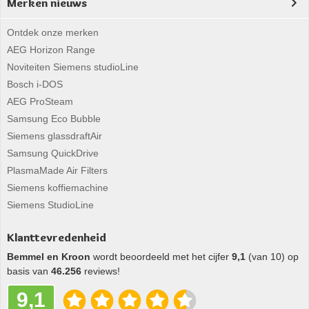
Merken nieuws
Ontdek onze merken
AEG Horizon Range
Noviteiten Siemens studioLine
Bosch i-DOS
AEG ProSteam
Samsung Eco Bubble
Siemens glassdraftAir
Samsung QuickDrive
PlasmaMade Air Filters
Siemens koffiemachine
Siemens StudioLine
Klanttevredenheid
Bemmel en Kroon
wordt beoordeeld met het cijfer
9,1
(van 10) op
basis van
46.256
reviews!
9,1