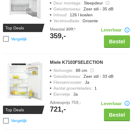
Deur montage
:
Sleepdeur
Geluidsniveau
:
Zeer stil - 35 dB
Inhoud
:
126 l koelen
Vershoudlade
:
Groente
Top Deals
Meestal
399,-
Leverbaar
359,-
Vergelijk
Bestel
Miele K7103FSELECTION
Nishoogte
:
88 cm
Geluidsniveau
:
Zeer stil - 33 dB
Flessenrooster
:
Ja
Aantal groentelades
:
1
Eierrekje
:
Ja
Adviesprijs
759,-
Leverbaar
721,-
Top Deals
Bestel
Vergelijk