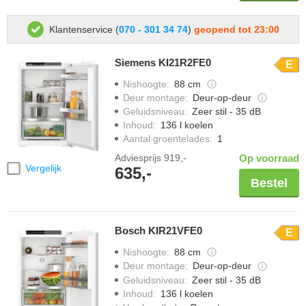
Klantenservice (
070 - 301 34 74
)
geopend tot 23:00
Siemens KI21R2FE0
E
Nishoogte
:
88 cm
Deur montage
:
Deur-op-deur
Geluidsniveau
:
Zeer stil - 35 dB
Inhoud
:
136 l koelen
Aantal groentelades
:
1
Adviesprijs
919,-
Op voorraad
Vergelijk
635,-
Bestel
Bosch KIR21VFE0
E
Nishoogte
:
88 cm
Deur montage
:
Deur-op-deur
Geluidsniveau
:
Zeer stil - 35 dB
Inhoud
:
136 l koelen