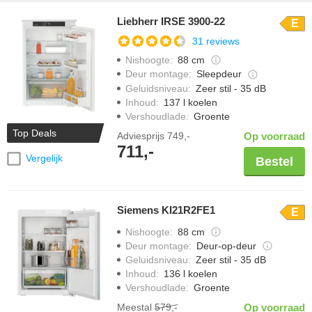
Liebherr IRSE 3900-22
E
31 reviews
Nishoogte
:
88 cm
Deur montage
:
Sleepdeur
Geluidsniveau
:
Zeer stil - 35 dB
Inhoud
:
137 l koelen
Vershoudlade
:
Groente
Top Deals
Adviesprijs
749,-
Op voorraad
711,-
Vergelijk
Bestel
Siemens KI21R2FE1
E
Nishoogte
:
88 cm
Deur montage
:
Deur-op-deur
Geluidsniveau
:
Zeer stil - 35 dB
Inhoud
:
136 l koelen
Vershoudlade
:
Groente
Meestal
579,-
Op voorraad