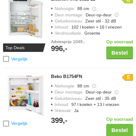
Nishoogte
:
88 cm
Deur montage
:
Deur-op-deur
Geluidsniveau
:
Zeer stil - 32 dB
Inhoud
:
102 l koelen + 16 l vriezen
Vershoudlade
:
Groente
Adviesprijs
1049,-
Op voorraad
996,-
Top Deals
Bestel
Vergelijk
Beko B1754FN
E
Nishoogte
:
88 cm
Deur montage
:
Deur-op-deur
Geluidsniveau
:
Zeer stil - 35 dB
Inhoud
:
97 l koelen + 13 l vriezen
Vriesvak
:
Ja
399,-
Op voorraad
Vergelijk
Bestel