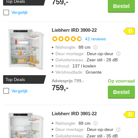
759,-
Top Deals
Bestel
Vergelijk
Liebherr IRD 3900-22
D
42 reviews
Nishoogte
:
88 cm
Deur montage
:
Deur-op-deur
Geluidsniveau
:
Zeer stil - 28 dB
Inhoud
:
137 l koelen
Vershoudlade
:
Groente
Top Deals
Adviesprijs
799,-
Op voorraad
759,-
Vergelijk
Bestel
Liebherr IRD 3901-22
D
Nishoogte
:
88 cm
Deur montage
:
Deur-op-deur
Geluidsniveau
:
Zeer stil - 35 dB