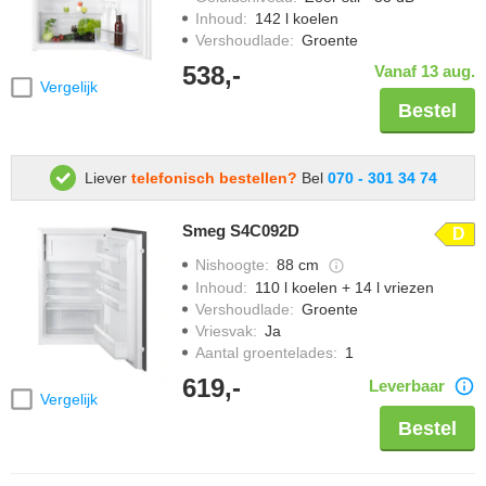
Inhoud
:
142 l koelen
Vershoudlade
:
Groente
538,-
Vanaf 13 aug.
Vergelijk
Bestel
Liever
telefonisch bestellen?
Bel
070 - 301 34 74
Smeg S4C092D
D
Nishoogte
:
88 cm
Inhoud
:
110 l koelen + 14 l vriezen
Vershoudlade
:
Groente
Vriesvak
:
Ja
Aantal groentelades
:
1
619,-
Leverbaar
Vergelijk
Bestel