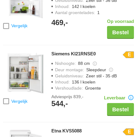
Geluidsniveau
:
Zeer stil - 36 dB
Inhoud
:
142 l koelen
Aantal groentelades
:
1
469,-
Op voorraad
Vergelijk
Bestel
Siemens KI21RNSE0
E
Nishoogte
:
88 cm
Deur montage
:
Sleepdeur
Geluidsniveau
:
Zeer stil - 35 dB
Inhoud
:
136 l koelen
Vershoudlade
:
Groente
Adviesprijs
839,-
Leverbaar
Vergelijk
544,-
Bestel
Etna KVS5088
E