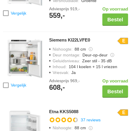
Vershoudlade
:
Groente
Adviesprijs
919,-
Op voorraad
Vergelijk
559,-
Bestel
Siemens KI22LVFE0
E
Nishoogte
:
88 cm
Deur montage
:
Deur-op-deur
Geluidsniveau
:
Zeer stil - 35 dB
Inhoud
:
104 l koelen + 15 l vriezen
Vriesvak
:
Ja
Adviesprijs
969,-
Op voorraad
Vergelijk
608,-
Bestel
Etna KKS5088
E
37 reviews
Nishoogte
:
88 cm