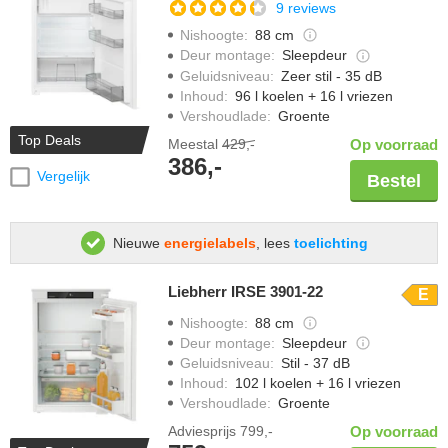
9 reviews
Nishoogte
:
88 cm
Deur montage
:
Sleepdeur
Geluidsniveau
:
Zeer stil - 35 dB
Inhoud
:
96 l koelen + 16 l vriezen
Vershoudlade
:
Groente
Top Deals
Meestal
429,-
Op voorraad
386,-
Vergelijk
Bestel
Nieuwe
energielabels
, lees
toelichting
Liebherr IRSE 3901-22
E
Nishoogte
:
88 cm
Deur montage
:
Sleepdeur
Geluidsniveau
:
Stil - 37 dB
Inhoud
:
102 l koelen + 16 l vriezen
Vershoudlade
:
Groente
Adviesprijs
799,-
Op voorraad