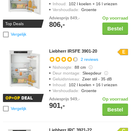
Inhoud
:
102 l koelen + 16 l vriezen
Vershoudlade
:
Groente
Adviesprijs
849,-
Op voorraad
806,-
Top Deals
Bestel
Vergelijk
Liebherr IRSFE 3901-20
E
2 reviews
Nishoogte
:
88 cm
Deur montage
:
Sleepdeur
Geluidsniveau
:
Zeer stil - 35 dB
Inhoud
:
102 l koelen + 16 l vriezen
Vershoudlade
:
Groente
Adviesprijs
949,-
Op voorraad
901,-
Vergelijk
Bestel
Liebherr IRC 3921-22
C