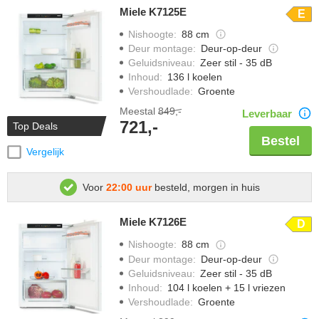
Miele K7125E
E
Nishoogte
:
88 cm
Deur montage
:
Deur-op-deur
Geluidsniveau
:
Zeer stil - 35 dB
Inhoud
:
136 l koelen
Vershoudlade
:
Groente
Meestal
849,-
Leverbaar
721,-
Top Deals
Bestel
Vergelijk
Voor
22:00 uur
besteld, morgen in huis
Miele K7126E
D
Nishoogte
:
88 cm
Deur montage
:
Deur-op-deur
Geluidsniveau
:
Zeer stil - 35 dB
Inhoud
:
104 l koelen + 15 l vriezen
Vershoudlade
:
Groente