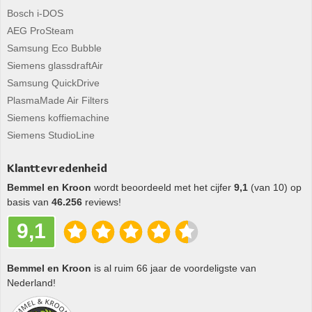
Bosch i-DOS
AEG ProSteam
Samsung Eco Bubble
Siemens glassdraftAir
Samsung QuickDrive
PlasmaMade Air Filters
Siemens koffiemachine
Siemens StudioLine
Klanttevredenheid
Bemmel en Kroon
wordt beoordeeld met het cijfer
9,1
(van 10) op
basis van
46.256
reviews!
9,1
Bemmel en Kroon
is al ruim 66 jaar de voordeligste van
Nederland!