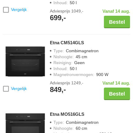
Inhoud
:
50 l
Vergelijk
Adviesprijs
1049,-
Vanaf 14 aug.
699,-
Bestel
Etna CM514GLS
Type
:
Combimagnetron
Nishoogte
:
45 cm
Reiniging
:
Geen
Inhoud
:
50 l
Magnetronvermogen
:
900 W
Adviesprijs
1249,-
Vanaf 14 aug.
849,-
Vergelijk
Bestel
Etna MO516GLS
Type
:
Combimagnetron
Nishoogte
:
60 cm