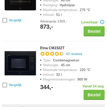
Nishoogte
:
45 cm
Reiniging
:
Hydrolyse
Maximale temperatuur
:
275 °C
Inhoud
:
51 l
Vergelijk
Adviesprijs
1369,-
Leverbaar
873,-
Bestel
Etna CM232ZT
42 reviews
Type
:
Combimagnetron
Nishoogte
:
45 cm
Maximale temperatuur
:
220 °C
Inhoud
:
32 l
Magnetronvermogen
:
900 W
Vergelijk
344,-
Vanaf 14 aug.
Bestel