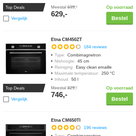
Meestal
699,-
Op voorraad
Top Deals
629,-
Bestel
Vergelijk
Etna CM450ZT
184 reviews
Type
:
Combimagnetron
Nishoogte
:
45 cm
Reiniging
:
Easy clean emaille
Maximale temperatuur
:
250 °C
Inhoud
:
50 l
Meestal
829,-
Op voorraad
Top Deals
746,-
Bestel
Vergelijk
Etna CM650TI
196 reviews
Type
:
Combimagnetron