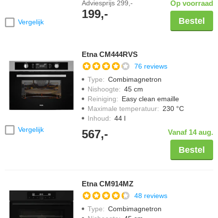
Adviesprijs
299,-
Op voorraad
199,-
Bestel
Vergelijk
Etna CM444RVS
76 reviews
Type
:
Combimagnetron
Nishoogte
:
45 cm
Reiniging
:
Easy clean emaille
Maximale temperatuur
:
230 °C
Inhoud
:
44 l
Vergelijk
567,-
Vanaf 14 aug.
Bestel
Etna CM914MZ
48 reviews
Type
:
Combimagnetron