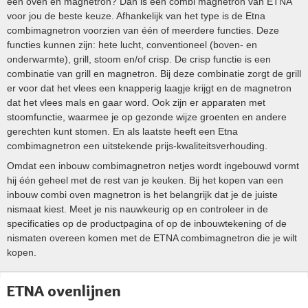
een oven en magnetron? Dan is een combi magnetron van ETNA
voor jou de beste keuze. Afhankelijk van het type is de Etna
combimagnetron voorzien van één of meerdere functies. Deze
functies kunnen zijn: hete lucht, conventioneel (boven- en
onderwarmte), grill, stoom en/of crisp. De crisp functie is een
combinatie van grill en magnetron. Bij deze combinatie zorgt de grill
er voor dat het vlees een knapperig laagje krijgt en de magnetron
dat het vlees mals en gaar word. Ook zijn er apparaten met
stoomfunctie, waarmee je op gezonde wijze groenten en andere
gerechten kunt stomen. En als laatste heeft een Etna
combimagnetron een uitstekende prijs-kwaliteitsverhouding.
Omdat een inbouw combimagnetron netjes wordt ingebouwd vormt
hij één geheel met de rest van je keuken. Bij het kopen van een
inbouw combi oven magnetron is het belangrijk dat je de juiste
nismaat kiest. Meet je nis nauwkeurig op en controleer in de
specificaties op de productpagina of op de inbouwtekening of de
nismaten overeen komen met de ETNA combimagnetron die je wilt
kopen.
ETNA ovenlijnen