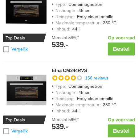
Type
:
Combimagnetron
Nishoogte
:
45 cm
Reiniging
:
Easy clean emaille
Maximale temperatuur
:
230 °C
Inhoud
:
44 l
Meestal
599,-
Op voorraad
Top Deals
539,-
Bestel
Vergelijk
Etna CM244RVS
166 reviews
Type
:
Combimagnetron
Nishoogte
:
45 cm
Reiniging
:
Easy clean emaille
Maximale temperatuur
:
230 °C
Inhoud
:
44 l
Meestal
599,-
Op voorraad
Top Deals
539,-
Bestel
Vergelijk