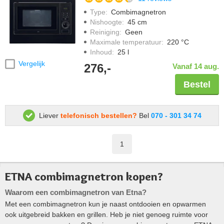
Type
:
Combimagnetron
Nishoogte
:
45 cm
Reiniging
:
Geen
Maximale temperatuur
:
220 °C
Inhoud
:
25 l
Vergelijk
276,-
Vanaf 14 aug.
Bestel
Liever
telefonisch bestellen?
Bel
070 - 301 34 74
1
ETNA combimagnetron kopen?
Waarom een combimagnetron van Etna?
Met een combimagnetron kun je naast ontdooien en opwarmen
ook uitgebreid bakken en grillen. Heb je niet genoeg ruimte voor