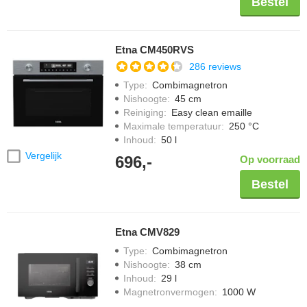
Bestel
Etna CM450RVS
286 reviews
Type
:
Combimagnetron
Nishoogte
:
45 cm
Reiniging
:
Easy clean emaille
Maximale temperatuur
:
250 °C
Inhoud
:
50 l
Vergelijk
696,-
Op voorraad
Bestel
Etna CMV829
Type
:
Combimagnetron
Nishoogte
:
38 cm
Inhoud
:
29 l
Magnetronvermogen
:
1000 W