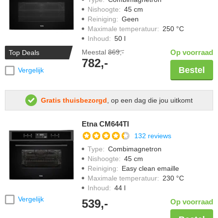
Nishoogte
:
45 cm
Reiniging
:
Geen
Maximale temperatuur
:
250 °C
Inhoud
:
50 l
Meestal
869,-
Op voorraad
Top Deals
782,-
Bestel
Vergelijk
Gratis thuisbezorgd
, op een dag die jou uitkomt
Etna CM644TI
132 reviews
Type
:
Combimagnetron
Nishoogte
:
45 cm
Reiniging
:
Easy clean emaille
Maximale temperatuur
:
230 °C
Inhoud
:
44 l
Vergelijk
539,-
Op voorraad