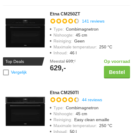
Etna CM250ZT
141 reviews
Type
:
Combimagnetron
Nishoogte
:
45 cm
Reiniging
:
Geen
Maximale temperatuur
:
250 °C
Inhoud
:
46 l
Meestal
699,-
Op voorraad
Top Deals
629,-
Bestel
Vergelijk
Etna CM250TI
44 reviews
Type
:
Combimagnetron
Nishoogte
:
45 cm
Reiniging
:
Easy clean emaille
Maximale temperatuur
:
250 °C
Inhoud
:
50 l