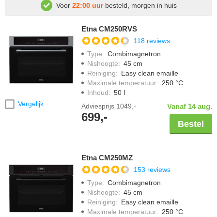
Voor
22:00 uur
besteld, morgen in huis
Etna CM250RVS
118 reviews
Type
:
Combimagnetron
Nishoogte
:
45 cm
Reiniging
:
Easy clean emaille
Maximale temperatuur
:
250 °C
Inhoud
:
50 l
Vergelijk
Adviesprijs
1049,-
Vanaf 14 aug.
699,-
Bestel
Etna CM250MZ
153 reviews
Type
:
Combimagnetron
Nishoogte
:
45 cm
Reiniging
:
Easy clean emaille
Maximale temperatuur
:
250 °C