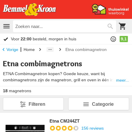
Voor
22:00
besteld, morgen in huis
9,1
Home
Etna combimagnetron
Vorige
Etna combimagnetrons
ETNA Combimagnetron kopen? Goede keuze, want bij
combimagnetrons zijn de magnetron, grill en oven in één inbouw
meer...
apparaat gecombineerd. Bij inbouw combimagnetrons van Etna zijn
18
magnetrons
deze functies afzonderlijk, maar ook gecombineerd te gebruiken.
Etna heeft een ruim assortiment in zwart en/of RVS uitgevoerde
Filteren
Categorie
inbouw combimagnetrons met een inhoud van 25 tot 71 liter. Bekijk
hieronder alle Etna inbouw combimagnetrons.
Etna CM244ZT
156 reviews