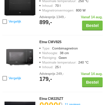
Maximale temperatuur
:
250 °C
Inhoud
:
70 l
Magnetronvermogen
:
800 W
Adviesprijs
1349,-
Vanaf 14 aug.
899,-
Vergelijk
Bestel
Etna CMV825
Type
:
Combimagnetron
Nishoogte
:
38 cm
Reiniging
:
Geen
Maximale temperatuur
:
240 °C
Inhoud
:
25 l
Adviesprijs
249,-
Vanaf 14 aug.
179,-
Vergelijk
Bestel
Etna CM225ZT
11 reviews