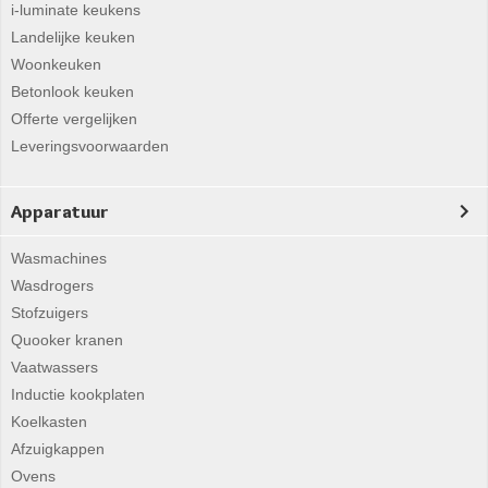
i-luminate keukens
Landelijke keuken
Woonkeuken
Betonlook keuken
Offerte vergelijken
Leveringsvoorwaarden
Apparatuur
Wasmachines
Wasdrogers
Stofzuigers
Quooker kranen
Vaatwassers
Inductie kookplaten
Koelkasten
Afzuigkappen
Ovens