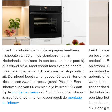
Elke Etna inbouwoven op deze pagina heeft een
Een Etna elekt
nishoogte van 60 cm, de standaardmaat in
en boven- en 
Nederlandse keukens. In een bestaande nis past hij
ontdooien. Et
dus vrijwel altijd. Meet vooraf toch even de hoogte,
op stroom. De
breedte en diepte na. Kijk ook waar het stopcontact
pizzastand en
zit. De inhoud loopt van ongeveer 65 tot 77 liter en je
gebruik je het
kiest tussen zwart en roestvrijstaal. Past een Etna
warmte, dus je
inbouw oven van 60 cm niet in je keuken? Kijk dan
zonder dat de
bij de
compacte ovens
van 45 cm hoog. Zelf klussen
dat turbo-hetel
is niet nodig: Bemmel en Kroon regelt de
montage
een Etna hete
en inbouw
.
loopt de tempe
°C. Handig voor