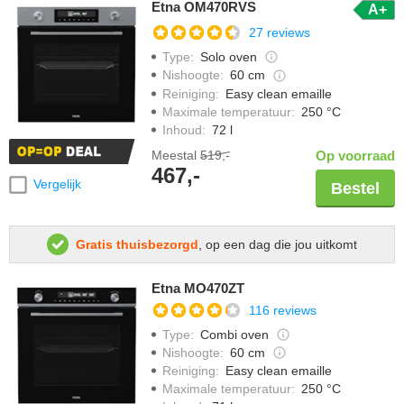
Etna OM470RVS
A+
27 reviews
Type
:
Solo oven
Nishoogte
:
60 cm
Reiniging
:
Easy clean emaille
Maximale temperatuur
:
250 °C
Inhoud
:
72 l
Meestal
519,-
Op voorraad
467,-
Vergelijk
Bestel
Gratis thuisbezorgd
, op een dag die jou uitkomt
Etna MO470ZT
116 reviews
Type
:
Combi oven
Nishoogte
:
60 cm
Reiniging
:
Easy clean emaille
Maximale temperatuur
:
250 °C