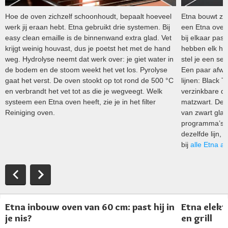
Hoe de oven zichzelf schoonhoudt, bepaalt hoeveel
Etna bouwt zij
werk jij eraan hebt. Etna gebruikt drie systemen. Bij
een Etna oven
easy clean emaille is de binnenwand extra glad. Vet
bij elkaar pas
krijgt weinig houvast, dus je poetst het met de hand
hebben elk hu
weg. Hydrolyse neemt dat werk over: je giet water in
stel je een se
de bodem en de stoom weekt het vet los. Pyrolyse
Een paar afwe
gaat het verst. De oven stookt op tot rond de 500 °C
lijnen: Black T
en verbrandt het vet tot as die je wegveegt. Welk
verzinkbare d
systeem een Etna oven heeft, zie je in het filter
matzwart. De 
Reiniging oven.
van zwart glas
programma’s. 
dezelfde lijn, 
bij
alle Etna a
Etna inbouw oven van 60 cm: past hij in
Etna elekt
je nis?
en grill