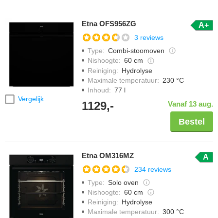
Etna OFS956ZG
A+
3 reviews
Type
:
Combi-stoomoven
Nishoogte
:
60 cm
Reiniging
:
Hydrolyse
Maximale temperatuur
:
230 °C
Inhoud
:
77 l
Vergelijk
1129,-
Vanaf 13 aug.
Bestel
Etna OM316MZ
A
234 reviews
Type
:
Solo oven
Nishoogte
:
60 cm
Reiniging
:
Hydrolyse
Maximale temperatuur
:
300 °C