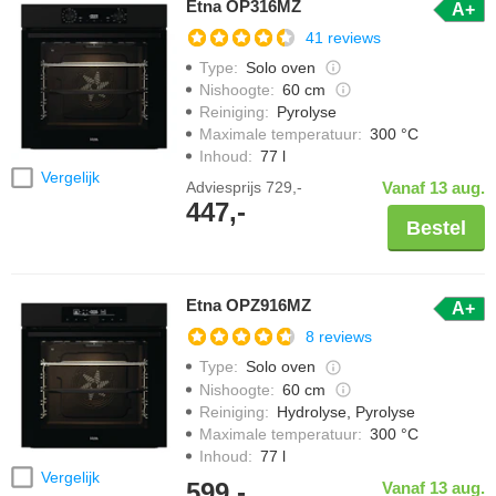
Etna OP316MZ
A+
41 reviews
Type
:
Solo oven
Nishoogte
:
60 cm
Reiniging
:
Pyrolyse
Maximale temperatuur
:
300 °C
Inhoud
:
77 l
Vergelijk
Adviesprijs
729,-
Vanaf 13 aug.
447,-
Bestel
Etna OPZ916MZ
A+
8 reviews
Type
:
Solo oven
Nishoogte
:
60 cm
Reiniging
:
Hydrolyse, Pyrolyse
Maximale temperatuur
:
300 °C
Inhoud
:
77 l
Vergelijk
599,-
Vanaf 13 aug.