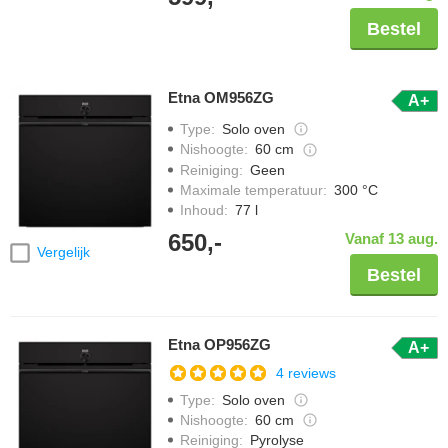
Bestel
Etna OM956ZG
A+
Type
:
Solo oven
Nishoogte
:
60 cm
Reiniging
:
Geen
Maximale temperatuur
:
300 °C
Inhoud
:
77 l
650,-
Vanaf 13 aug.
Vergelijk
Bestel
Etna OP956ZG
A+
4 reviews
Type
:
Solo oven
Nishoogte
:
60 cm
Reiniging
:
Pyrolyse