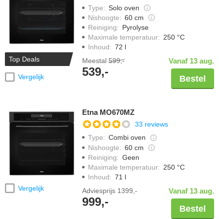
Type
:
Solo oven
Nishoogte
:
60 cm
Reiniging
:
Pyrolyse
Maximale temperatuur
:
250 °C
Inhoud
:
72 l
Top Deals
Meestal
599,-
Vanaf 13 aug.
539,-
Vergelijk
Bestel
Etna MO670MZ
33 reviews
Type
:
Combi oven
Nishoogte
:
60 cm
Reiniging
:
Geen
Maximale temperatuur
:
250 °C
Inhoud
:
71 l
Vergelijk
Adviesprijs
1399,-
Vanaf 13 aug.
999,-
Bestel