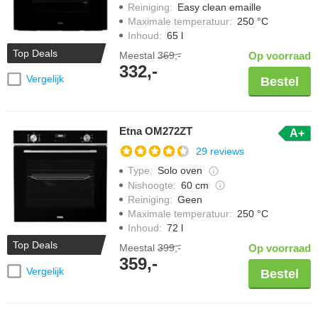
Reiniging
:
Easy clean emaille
Maximale temperatuur
:
250 °C
Inhoud
:
65 l
Top Deals
Meestal
369,-
Op voorraad
332,-
Vergelijk
Bestel
Etna OM272ZT
A+
29 reviews
Type
:
Solo oven
Nishoogte
:
60 cm
Reiniging
:
Geen
Maximale temperatuur
:
250 °C
Inhoud
:
72 l
Top Deals
Meestal
399,-
Op voorraad
359,-
Vergelijk
Bestel