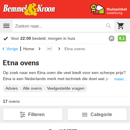
Voor
22:00
besteld, morgen in huis
9,1
Home
Etna ovens
Vorige
Etna ovens
Op zoek naar een Etna oven die veel biedt voor een scherpe prijs?
Etna is een Nederlands merk met techniek die doet wat je
meer...
verwacht. Alle Etna ovens in dit overzicht hebben hetelucht, boven-
Advies
Alle ovens
Veelgestelde vragen
en onderwarmte en een ontdooifunctie. Elke Etna inbouw oven past
in een nis van 60 cm hoog. Het verschil zit vooral in de manier van
17
ovens
schoonmaken en de afwerking.
Hieronder lees je waar je op moet letten; met de filters hierboven
Filteren
Categorie
zoek je meteen verder.