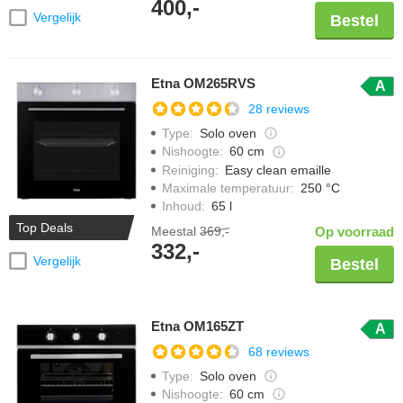
400,-
Vergelijk
Bestel
Etna OM265RVS
A
28 reviews
Type
:
Solo oven
Nishoogte
:
60 cm
Reiniging
:
Easy clean emaille
Maximale temperatuur
:
250 °C
Inhoud
:
65 l
Top Deals
Meestal
369,-
Op voorraad
332,-
Vergelijk
Bestel
Etna OM165ZT
A
68 reviews
Type
:
Solo oven
Nishoogte
:
60 cm