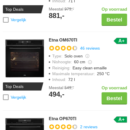
Inhoud
:
71 l
Meestal
979,-
Op voorraad
Top Deals
881,-
Bestel
Vergelijk
Etna OM670TI
A+
46 reviews
Type
:
Solo oven
Nishoogte
:
60 cm
Reiniging
:
Easy clean emaille
Maximale temperatuur
:
250 °C
Inhoud
:
72 l
Top Deals
Meestal
549,-
Op voorraad
494,-
Vergelijk
Bestel
Etna OP670TI
A+
2 reviews