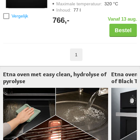
Maximale temperatuur
:
320 °C
Inhoud
:
77 l
Vergelijk
766,-
Vanaf 13 aug.
Bestel
1
Etna oven met easy clean, hydrolyse of
Etna oven 
pyrolyse
of Black T