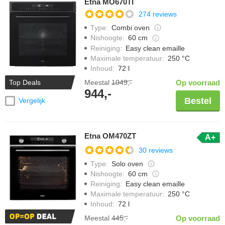
Etna MO670TI
274 reviews
Type
:
Combi oven
Nishoogte
:
60 cm
Reiniging
:
Easy clean emaille
Maximale temperatuur
:
250 °C
Inhoud
:
72 l
Meestal
1049,-
Op voorraad
Top Deals
944,-
Bestel
Vergelijk
Etna OM470ZT
A+
30 reviews
Type
:
Solo oven
Nishoogte
:
60 cm
Reiniging
:
Easy clean emaille
Maximale temperatuur
:
250 °C
Inhoud
:
72 l
Meestal
445,-
Op voorraad