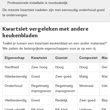
Professionele installatie is noodzakelijk.
De meeste kwartsiet nadelen zijn met eenvoudig onderhoud goed
te ondervangen.
Kwartsiet vergeleken met andere
keukenbladen
Twijfel je tussen een kwartsiet keukenblad en een ander materiaal?
We zetten de belangrijkste eigenschappen voor je op een rij.
Eigenschap
Kwartsiet
Graniet
Composiet
Marm
Hardheid
Zeer hoog
Hoog
Hoog
Gemi
Hittebestendig
Goed
Zeer goed
Matig
Mati
Onderhoud
Regelmatig
Regelmatig
Minimaal
Inten
impregneren
impregneren
Vlekbestendig
Goed
Redelijk
Zeer goed
Bepe
Uniek uiterlijk
Elk blad
Elk blad
Uniform
Elk b