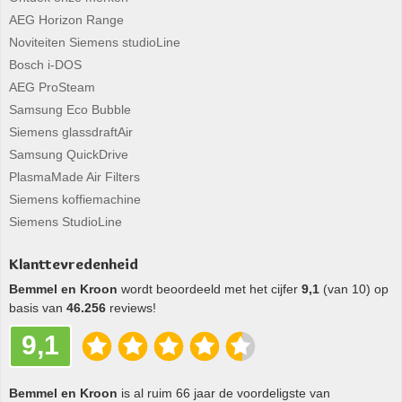
AEG Horizon Range
Noviteiten Siemens studioLine
Bosch i-DOS
AEG ProSteam
Samsung Eco Bubble
Siemens glassdraftAir
Samsung QuickDrive
PlasmaMade Air Filters
Siemens koffiemachine
Siemens StudioLine
Klanttevredenheid
Bemmel en Kroon
wordt beoordeeld met het cijfer
9,1
(van 10) op
basis van
46.256
reviews!
9,1
Bemmel en Kroon
is al ruim 66 jaar de voordeligste van