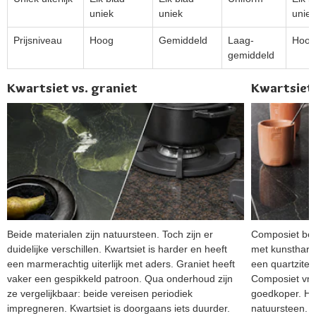
uniek
uniek
uniek
Prijsniveau
Hoog
Gemiddeld
Laag-
Hoog
gemiddeld
Kwartsiet vs. graniet
Kwartsiet 
Beide materialen zijn natuursteen. Toch zijn er
Composiet bes
duidelijke verschillen. Kwartsiet is harder en heeft
met kunsthars.
een marmerachtig uiterlijk met aders. Graniet heeft
een quartzite k
vaker een gespikkeld patroon. Qua onderhoud zijn
Composiet vra
ze vergelijkbaar: beide vereisen periodiek
goedkoper. Het
impregneren. Kwartsiet is doorgaans iets duurder.
natuursteen. Be