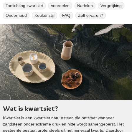
Toelichting kwartsiet
Voordelen
Nadelen
Vergelijking
Onderhoud
Keukenstijl
FAQ
Zelf ervaren?
Wat is kwartsiet?
Kwartsiet is een kwartsiet natuursteen die ontstaat wanneer
zandsteen onder extreme druk en hitte wordt samengeperst. Het
gesteente bestaat grotendeels uit het mineraal kwarts. Daardoor