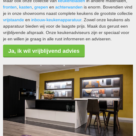
Maar ook onze collectie van
keukenbladen
in andere materialen,
fronten
,
kasten
,
grepen
en
achterwanden
is enorm. Bovendien vind
je in onze showrooms naast complete keukens de grootste collectie
vrijstaande
en
inbouw-keukenapparatuur
. Zowel onze keukens als
apparatuur bieden wij voor de laagste prijs. Maak dus gerust een
vrijblijvende afspraak. Onze keukenadviseurs zijn er speciaal voor
je en willen je graag in alle rust informeren en adviseren.
Ja, ik wil vrijblijvend advies