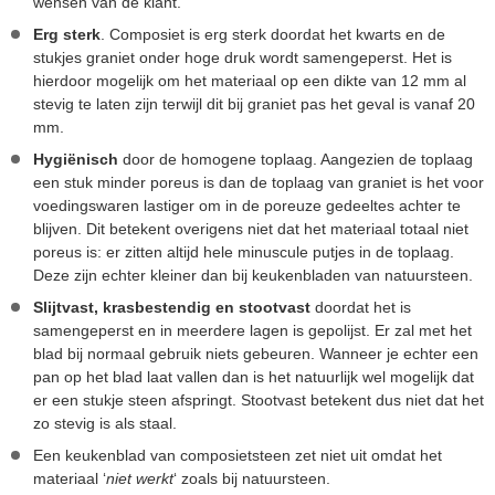
wensen van de klant.
Erg sterk
. Composiet is erg sterk doordat het kwarts en de
stukjes graniet onder hoge druk wordt samengeperst. Het is
hierdoor mogelijk om het materiaal op een dikte van 12 mm al
stevig te laten zijn terwijl dit bij graniet pas het geval is vanaf 20
mm.
Hygiënisch
door de homogene toplaag. Aangezien de toplaag
een stuk minder poreus is dan de toplaag van graniet is het voor
voedingswaren lastiger om in de poreuze gedeeltes achter te
blijven. Dit betekent overigens niet dat het materiaal totaal niet
poreus is: er zitten altijd hele minuscule putjes in de toplaag.
Deze zijn echter kleiner dan bij keukenbladen van natuursteen.
Slijtvast, krasbestendig en stootvast
doordat het is
samengeperst en in meerdere lagen is gepolijst. Er zal met het
blad bij normaal gebruik niets gebeuren. Wanneer je echter een
pan op het blad laat vallen dan is het natuurlijk wel mogelijk dat
er een stukje steen afspringt. Stootvast betekent dus niet dat het
zo stevig is als staal.
Een keukenblad van composietsteen zet niet uit omdat het
materiaal ‘
niet werkt
‘ zoals bij natuursteen.