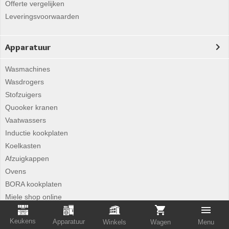
Offerte vergelijken
Leveringsvoorwaarden
Apparatuur
Wasmachines
Wasdrogers
Stofzuigers
Quooker kranen
Vaatwassers
Inductie kookplaten
Koelkasten
Afzuigkappen
Ovens
BORA kookplaten
Miele shop online
Keukens
Apparatuur
Winkels
Wagen
Menu
Merken nieuws