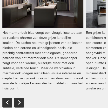
Het marmerlook blad voegt een vleugje luxe toe aan
Een grijze keu
de rustieke charme van deze grijze landelijke
combineert ru
keuken. De zachte neutrale grijstinten van de kasten
een stoere, eig
bieden een serene en uitnodigende basis, die
elementen zoa
prachtig contrasteert met het elegante, geaderde
aangevuld met g
patroon van het marmerlook blad. Dit samenspel
donker. Deze k
zorgt voor een warme, huiselijke sfeer met een
open ruimte m
subtiele, verfijnde touch. Maar de werkbladen in
leidingen. Het 
marmerlook voegen niet alleen visuele interesse en
minimalistisch
diepte toe, ze zijn ook praktisch en duurzaam. Ideaal
achtergrond d
voor de landelijke keuken die het middelpunt van het
accessoires la
huis vormt.
unieke en uitn