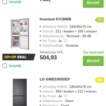
Vergelijk
Bestel
Inventum KV1840B
C
Afmeting HxBxD
:
184x60x70 cm
Inhoud
:
221 l koelen + 106 l vriezen
Geluidsniveau
:
Normaal - 39 dB
No Frost
:
Ja
Vershoudlade
:
Groente
Adviesprijs
549,-
Op voorraad
504,93
Bestel
Vergelijk
LG GMBS30SDEP
D
Afmeting HxBxD
:
186x84x70 cm
Inhoud
:
369 l koelen + 211 l vriezen
No Frost
:
Ja
Watertoevoer
:
Geen
Basiskleur
:
Zwart