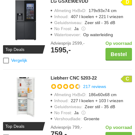
LG GSXE90EVDD
D
Afmeting HxBxD
:
179x93x74 cm
Inhoud
:
407 l koelen + 221 l vriezen
Geluidsniveau
:
Zeer stil - 35 dB
No Frost
:
Ja
Watertoevoer
:
Op waterleiding
Adviesprijs
2599,-
Op voorraad
1595,-
Top Deals
Bestel
Vergelijk
Liebherr CNC 5203-22
C
217 reviews
Afmeting HxBxD
:
186x60x68 cm
Inhoud
:
227 l koelen + 103 l vriezen
Geluidsniveau
:
Zeer stil - 35 dB
No Frost
:
Ja
Vershoudlade
:
Groente
Top Deals
Adviesprijs
799,-
Op voorraad
759,-