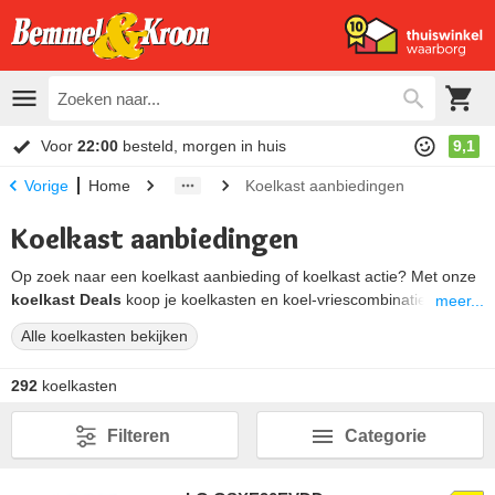
Voor
22:00
besteld, morgen in huis
9,1
Home
Koelkast aanbiedingen
Vorige
Koelkast aanbiedingen
Op zoek naar een koelkast aanbieding of koelkast actie? Met onze
koelkast Deals
koop je koelkasten en koel-vriescombinaties met
meer...
spectaculaire korting. Onder deze aanbiedingen vind je naast
Alle koelkasten bekijken
voordelige koelkasten met extra kassakorting ook cashback acties.
Een cashback actie is een online koelkast aanbieding van de
292
koelkasten
fabrikant. Hiermee krijg je na aankoop een deel van het
aankoopbedrag terug via de website van de leverancier.
Filteren
Categorie