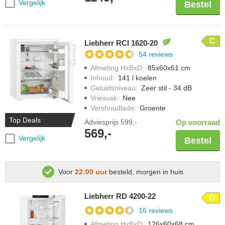
Vergelijk
Bestel
C
Liebherr RCI 1620-20
54 reviews
Afmeting HxBxD
:
85x60x61 cm
Inhoud
:
141 l koelen
Geluidsniveau
:
Zeer stil - 34 dB
Vriesvak
:
Nee
Vershoudlade
:
Groente
Top Deals
Adviesprijs
599,-
Op voorraad
569,-
Vergelijk
Bestel
Voor
22:00 uur
besteld, morgen in huis
Liebherr RD 4200-22
D
16 reviews
Afmeting HxBxD
:
126x60x68 cm