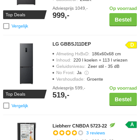
Adviesprijs
1049,-
Op voorraad
999,-
Top Deals
Bestel
Vergelijk
LG GBBSJ11DEP
D
Afmeting HxBxD
:
186x60x68 cm
Inhoud
:
220 l koelen + 113 l vriezen
Geluidsniveau
:
Zeer stil - 35 dB
No Frost
:
Ja
Vershoudlade
:
Groente
Adviesprijs
599,-
Op voorraad
519,-
Top Deals
Bestel
Vergelijk
A
Liebherr CNBDA 5723-22
3 reviews