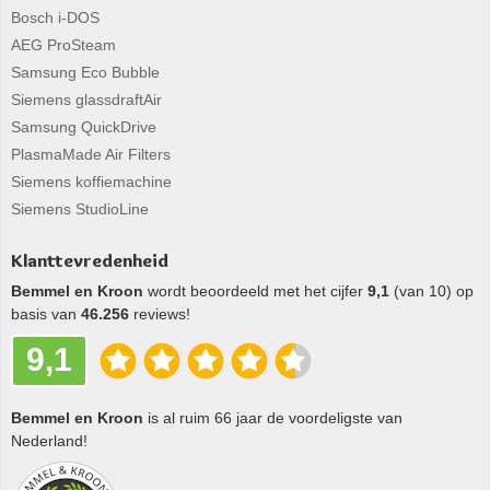
Bosch i-DOS
AEG ProSteam
Samsung Eco Bubble
Siemens glassdraftAir
Samsung QuickDrive
PlasmaMade Air Filters
Siemens koffiemachine
Siemens StudioLine
Klanttevredenheid
Bemmel en Kroon
wordt beoordeeld met het cijfer
9,1
(van 10) op
basis van
46.256
reviews!
9,1
Bemmel en Kroon
is al ruim 66 jaar de voordeligste van
Nederland!