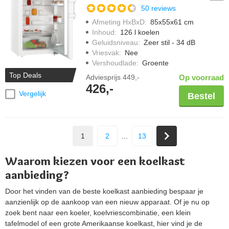
50 reviews
Afmeting HxBxD
:
85x55x61 cm
Inhoud
:
126 l koelen
Geluidsniveau
:
Zeer stil - 34 dB
Vriesvak
:
Nee
Vershoudlade
:
Groente
Top Deals
Adviesprijs
449,-
Op voorraad
426,-
Vergelijk
Bestel
1
2
...
13
Waarom kiezen voor een koelkast
aanbieding?
Door het vinden van de beste koelkast aanbieding bespaar je
aanzienlijk op de aankoop van een nieuw apparaat. Of je nu op
zoek bent naar een koeler, koelvriescombinatie, een klein
tafelmodel of een grote Amerikaanse koelkast, hier vind je de