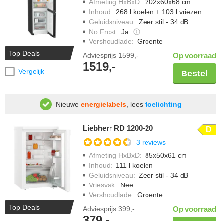
Afmeting HxBxD
:
202x60x68 cm
Inhoud
:
268 l koelen + 103 l vriezen
Geluidsniveau
:
Zeer stil - 34 dB
No Frost
:
Ja
Vershoudlade
:
Groente
Top Deals
Adviesprijs
1599,-
Op voorraad
1519,-
Vergelijk
Bestel
Nieuwe
energielabels
, lees
toelichting
Liebherr RD 1200-20
D
3 reviews
Afmeting HxBxD
:
85x50x61 cm
Inhoud
:
111 l koelen
Geluidsniveau
:
Zeer stil - 34 dB
Vriesvak
:
Nee
Vershoudlade
:
Groente
Top Deals
Adviesprijs
399,-
Op voorraad
379,-