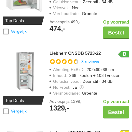
Geluidsniveau
:
Zeer stil - 34 dB
Vriesvak
:
Nee
Vershoudlade
:
Groente
Top Deals
Adviesprijs
499,-
Op voorraad
474,-
Vergelijk
Bestel
Liebherr CNSDB 5723-22
B
3 reviews
Afmeting HxBxD
:
202x60x68 cm
Inhoud
:
268 l koelen + 103 l vriezen
Geluidsniveau
:
Zeer stil - 34 dB
No Frost
:
Ja
Vershoudlade
:
Groente
Top Deals
Adviesprijs
1399,-
Op voorraad
1329,-
Vergelijk
Bestel