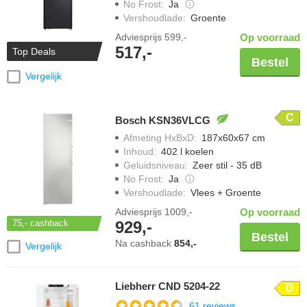
No Frost
:
Ja
Vershoudlade
:
Groente
Adviesprijs
599,-
Op voorraad
517,-
Top Deals
Bestel
Vergelijk
C
Bosch KSN36VLCG
Afmeting HxBxD
:
187x60x67 cm
Inhoud
:
402 l koelen
Geluidsniveau
:
Zeer stil - 35 dB
No Frost
:
Ja
Vershoudlade
:
Vlees + Groente
Adviesprijs
1009,-
Op voorraad
929,-
75,-
cashback
Bestel
Na cashback
854,-
Vergelijk
Liebherr CND 5204-22
D
61 reviews