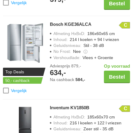
Vergelijk
Bestel
Bosch KGE36ALCA
C
Afmeting HxBxD
:
186x60x65 cm
Inhoud
:
214 l koelen + 94 l vriezen
Geluidsniveau
:
Stil - 38 dB
No Frost
:
Nee
Vershoudlade
:
Vlees + Groente
Adviesprijs
879,-
Op voorraad
634,-
Top Deals
Bestel
Na cashback
584,-
50,-
cashback
Vergelijk
Inventum KV1850B
C
Afmeting HxBxD
:
185x60x70 cm
Inhoud
:
216 l koelen + 122 l vriezen
Geluidsniveau
:
Zeer stil - 35 dB