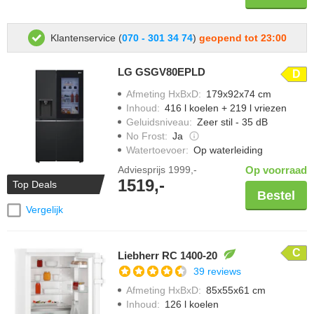
Klantenservice (
070 - 301 34 74
)
geopend tot 23:00
LG GSGV80EPLD
D
Afmeting HxBxD
:
179x92x74 cm
Inhoud
:
416 l koelen + 219 l vriezen
Geluidsniveau
:
Zeer stil - 35 dB
No Frost
:
Ja
Watertoevoer
:
Op waterleiding
Adviesprijs
1999,-
Op voorraad
1519,-
Top Deals
Bestel
Vergelijk
C
Liebherr RC 1400-20
39 reviews
Afmeting HxBxD
:
85x55x61 cm
Inhoud
:
126 l koelen