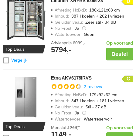
Liebherr XRFBS 5295-23
D
Afmeting HxBxD
:
186x121x68 cm
Inhoud
:
387 l koelen + 262 l vriezen
Geluidsniveau
:
Zeer stil - 34 dB
No Frost
:
Ja
Watertoevoer
:
Geen
Adviesprijs
6099,-
Op voorraad
5794,-
Top Deals
Bestel
Vergelijk
Etna AKV6178IRVS
C
2 reviews
Afmeting HxBxD
:
179x92x62 cm
Inhoud
:
347 l koelen + 181 l vriezen
Geluidsniveau
:
Stil - 37 dB
No Frost
:
Ja
Watertoevoer
:
Waterreservoir
Top Deals
Meestal
1249,-
Op voorraad
1149,-