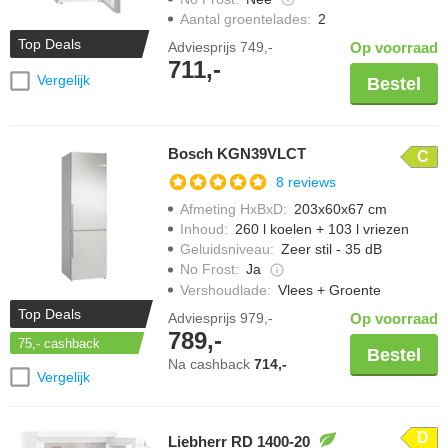
Aantal groentelades
:
2
Top Deals
Adviesprijs
749,-
Op voorraad
711,-
Vergelijk
Bestel
Bosch KGN39VLCT
C
8 reviews
Afmeting HxBxD
:
203x60x67 cm
Inhoud
:
260 l koelen + 103 l vriezen
Geluidsniveau
:
Zeer stil - 35 dB
No Frost
:
Ja
Vershoudlade
:
Vlees + Groente
Top Deals
Adviesprijs
979,-
Op voorraad
789,-
75,-
cashback
Bestel
Na cashback
714,-
Vergelijk
D
Liebherr RD 1400-20