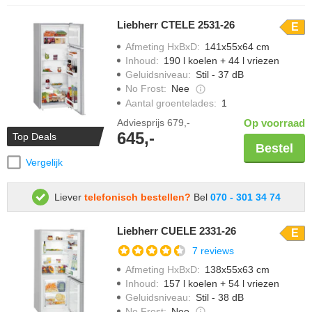
Liebherr CTELE 2531-26
E
Afmeting HxBxD
:
141x55x64 cm
Inhoud
:
190 l koelen + 44 l vriezen
Geluidsniveau
:
Stil - 37 dB
No Frost
:
Nee
Aantal groentelades
:
1
Adviesprijs
679,-
Op voorraad
645,-
Top Deals
Bestel
Vergelijk
Liever
telefonisch bestellen?
Bel
070 - 301 34 74
Liebherr CUELE 2331-26
E
7 reviews
Afmeting HxBxD
:
138x55x63 cm
Inhoud
:
157 l koelen + 54 l vriezen
Geluidsniveau
:
Stil - 38 dB
No Frost
:
Nee