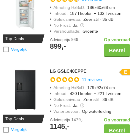
Afmeting HxBxD
:
186x60x68 cm
Inhoud
:
187 l koelen + 132 l vriezen
Geluidsniveau
:
Zeer stil - 35 dB
No Frost
:
Ja
Vershoudlade
:
Groente
Top Deals
Adviesprijs
949,-
Op voorraad
899,-
Vergelijk
Bestel
LG GSLC40EPPE
E
11 reviews
Afmeting HxBxD
:
179x92x74 cm
Inhoud
:
420 l koelen + 221 l vriezen
Geluidsniveau
:
Zeer stil - 36 dB
No Frost
:
Ja
Watertoevoer
:
Op waterleiding
Top Deals
Adviesprijs
1479,-
Op voorraad
1145,-
Vergelijk
Bestel