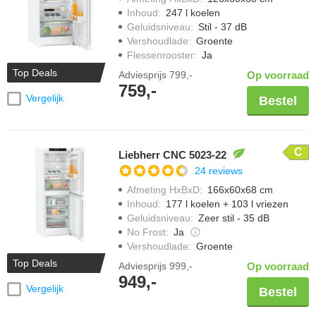
Inhoud
:
247 l koelen
Geluidsniveau
:
Stil - 37 dB
Vershoudlade
:
Groente
Flessenrooster
:
Ja
Top Deals
Adviesprijs
799,-
Op voorraad
759,-
Vergelijk
Bestel
C
Liebherr CNC 5023-22
24 reviews
Afmeting HxBxD
:
166x60x68 cm
Inhoud
:
177 l koelen + 103 l vriezen
Geluidsniveau
:
Zeer stil - 35 dB
No Frost
:
Ja
Vershoudlade
:
Groente
Top Deals
Adviesprijs
999,-
Op voorraad
949,-
Vergelijk
Bestel