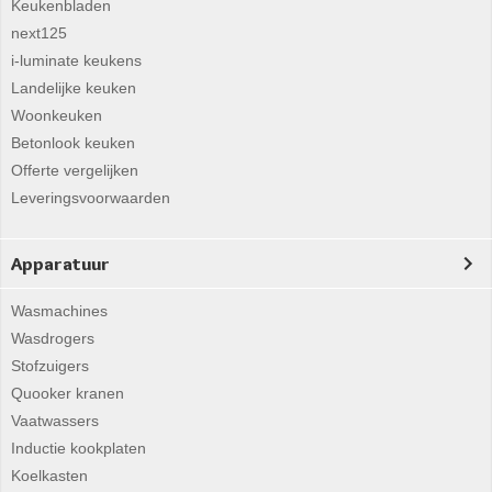
Keukenbladen
next125
i-luminate keukens
Landelijke keuken
Woonkeuken
Betonlook keuken
Offerte vergelijken
Leveringsvoorwaarden
Apparatuur
Wasmachines
Wasdrogers
Stofzuigers
Quooker kranen
Vaatwassers
Inductie kookplaten
Koelkasten