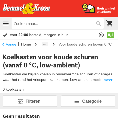
Voor
22:00
besteld, morgen in huis
9,1
Home
Voor koude schuren boven 0 °C
Vorige
Koelkasten voor koude schuren
(vanaf 0 °C, low-ambient)
Koelkasten die blijven koelen in onverwarmde schuren of garages
waar het rond het vriespunt kan komen. Low-ambient modellen zijn
meer...
geschikt vanaf 0 °C en werken betrouwbaar het hele jaar.
Meer info
0
koelkasten
over koelkasten voor koude schuren ↓
Filteren
Categorie
Geen resultaten