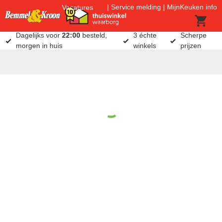
Service melding
MijnKeuken info
Vacatures
Dagelijks voor
22:00
besteld,
3 échte
Scherpe
morgen in huis
winkels
prijzen