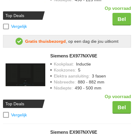
Op voorraad
Top Deals
Bel
Vergelijk
Gratis thuisbezorgd
, op een dag die jou uitkomt
Siemens EX977NXV6E
Kookplaat
:
Inductie
Kookzones
:
5
Elektra aansluiting
:
3 fasen
Nisbreedte
:
880 - 882 mm
Nisdiepte
:
490 - 500 mm
Op voorraad
Top Deals
Bel
Vergelijk
Siemens EX907NXV6E