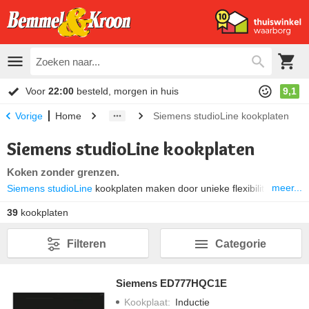
Voor
22:00
besteld, morgen in huis
9,1
Home
Siemens studioLine kookplaten
Vorige
Siemens studioLine kookplaten
Koken zonder grenzen.
meer...
Siemens studioLine
kookplaten maken door unieke flexibiliteit en
innovatieve verwarmingstechnieken een geheel nieuwe manier van
39
kookplaten
koken mogelijk. Ervaar zelf hoe het is om te koken met maximaal
gebruiksgemak. StudioLine inbouw kookplaten van
Siemens
zijn
Filteren
Categorie
speciaal ontworpen voor mensen die waarde hechten aan
exclusiviteit in design, techniek en uitrusting. Je kunt van deze
unieke lijn inbouwapparatuur méér verwachten. Meer kwaliteit,
Siemens ED777HQC1E
meer
functionaliteit
, meer service.
Kookplaat
:
Inductie