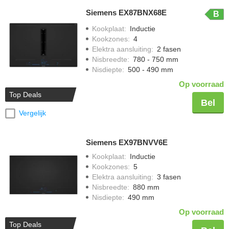
Siemens EX87BNX68E
B
Kookplaat
:
Inductie
Kookzones
:
4
Elektra aansluiting
:
2 fasen
Nisbreedte
:
780 - 750 mm
Nisdiepte
:
500 - 490 mm
Op voorraad
Top Deals
Bel
Vergelijk
Siemens EX97BNVV6E
Kookplaat
:
Inductie
Kookzones
:
5
Elektra aansluiting
:
3 fasen
Nisbreedte
:
880 mm
Nisdiepte
:
490 mm
Op voorraad
Top Deals