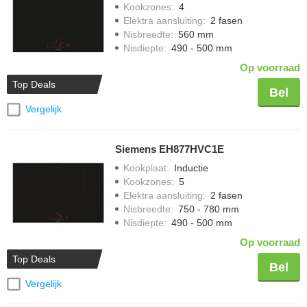
Kookzones
:
4
Elektra aansluiting
:
2 fasen
Nisbreedte
:
560 mm
Nisdiepte
:
490 - 500 mm
Op voorraad
Top Deals
Bel
Vergelijk
Siemens EH877HVC1E
Kookplaat
:
Inductie
Kookzones
:
5
Elektra aansluiting
:
2 fasen
Nisbreedte
:
750 - 780 mm
Nisdiepte
:
490 - 500 mm
Op voorraad
Top Deals
Bel
Vergelijk