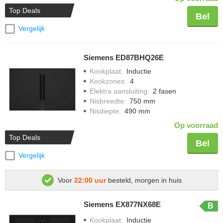
Top Deals
Bel
Vergelijk
Siemens ED87BHQ26E
Kookplaat
:
Inductie
Kookzones
:
4
Elektra aansluiting
:
2 fasen
Nisbreedte
:
750 mm
Nisdiepte
:
490 mm
Op voorraad
Top Deals
Bel
Vergelijk
Voor
22:00 uur
besteld, morgen in huis
Siemens EX877NX68E
B
Kookplaat
:
Inductie