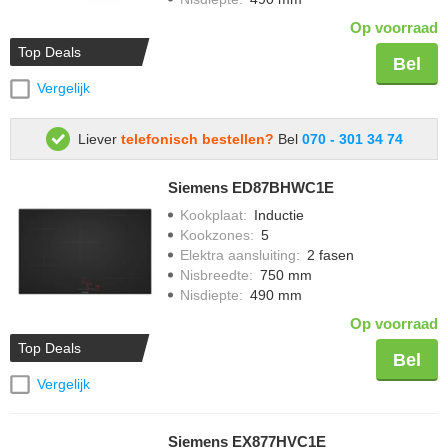
Op voorraad
Top Deals
Bel
Vergelijk
Liever
telefonisch bestellen?
Bel
070 - 301 34 74
Siemens ED87BHWC1E
Kookplaat
:
Inductie
Kookzones
:
5
Elektra aansluiting
:
2 fasen
Nisbreedte
:
750 mm
Nisdiepte
:
490 mm
Op voorraad
Top Deals
Bel
Vergelijk
Siemens EX877HVC1E