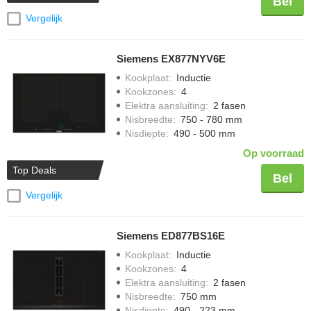
Bel
Vergelijk
Siemens EX877NYV6E
Kookplaat
:
Inductie
Kookzones
:
4
Elektra aansluiting
:
2 fasen
Nisbreedte
:
750 - 780 mm
Nisdiepte
:
490 - 500 mm
Op voorraad
Top Deals
Bel
Vergelijk
Siemens ED877BS16E
Kookplaat
:
Inductie
Kookzones
:
4
Elektra aansluiting
:
2 fasen
Nisbreedte
:
750 mm
Nisdiepte
:
490 - 223 mm