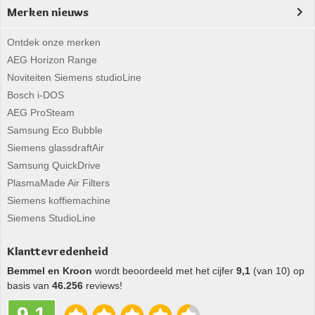
Merken nieuws
Ontdek onze merken
AEG Horizon Range
Noviteiten Siemens studioLine
Bosch i-DOS
AEG ProSteam
Samsung Eco Bubble
Siemens glassdraftAir
Samsung QuickDrive
PlasmaMade Air Filters
Siemens koffiemachine
Siemens StudioLine
Klanttevredenheid
Bemmel en Kroon
wordt beoordeeld met het cijfer
9,1
(van 10) op
basis van
46.256
reviews!
9,1