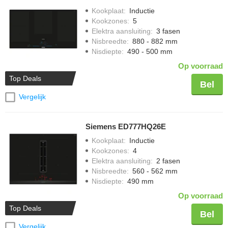
Kookplaat
:
Inductie
Kookzones
:
5
Elektra aansluiting
:
3 fasen
Nisbreedte
:
880 - 882 mm
Nisdiepte
:
490 - 500 mm
Op voorraad
Top Deals
Bel
Vergelijk
Siemens ED777HQ26E
Kookplaat
:
Inductie
Kookzones
:
4
Elektra aansluiting
:
2 fasen
Nisbreedte
:
560 - 562 mm
Nisdiepte
:
490 mm
Op voorraad
Top Deals
Bel
Vergelijk