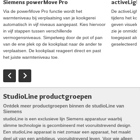
Siemens powerMove Pro
activeLigh
Via de powerMove Pro functie wordt het
De activeLight
warmteniveau bij verplaatsing van je kookgerei
tijdens het koo
automatisch in vijf niveaus aangepast. Kies hiervoor
geven visuele 
in vijf stappen tussen verschillende
zie je onmidde
vermogensniveaus. Simpelweg door de pot of pan
toegepast als 
van de ene plek op de kookplaat naar de ander te
geselecteerd. 
verplaatsen. De kookplaat reageert direct en past
het juiste warmteniveau toe.
StudioLine productgroepen
Ontdek meer productgroepen binnen de studioLine van
Siemens
studioLine is een exclusieve lijn Siemens apparatuur waarbij
slimme technologie is gecombineerd met vooruitstrevend design.
Een studioLine apparaat is niet zomaar een apparaat, het maakt
deel uit van een ambitieus, vooruitstrevend leven. Voor wie alleen