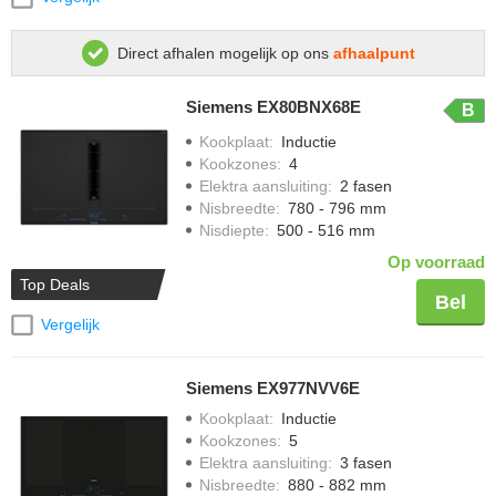
Direct afhalen mogelijk op ons
afhaalpunt
Siemens EX80BNX68E
B
Kookplaat
:
Inductie
Kookzones
:
4
Elektra aansluiting
:
2 fasen
Nisbreedte
:
780 - 796 mm
Nisdiepte
:
500 - 516 mm
Op voorraad
Top Deals
Bel
Vergelijk
Siemens EX977NVV6E
Kookplaat
:
Inductie
Kookzones
:
5
Elektra aansluiting
:
3 fasen
Nisbreedte
:
880 - 882 mm