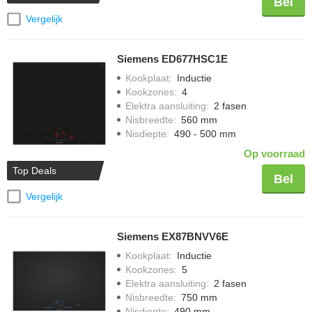
Bel
Vergelijk
Siemens ED677HSC1E
Kookplaat
:
Inductie
Kookzones
:
4
Elektra aansluiting
:
2 fasen
Nisbreedte
:
560 mm
Nisdiepte
:
490 - 500 mm
Op voorraad
Top Deals
Bel
Vergelijk
Siemens EX87BNVV6E
Kookplaat
:
Inductie
Kookzones
:
5
Elektra aansluiting
:
2 fasen
Nisbreedte
:
750 mm
Nisdiepte
:
490 mm