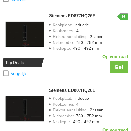
Siemens ED877HQ26E
B
Kookplaat
:
Inductie
Kookzones
:
4
Elektra aansluiting
:
2 fasen
Nisbreedte
:
750 - 752 mm
Nisdiepte
:
490 - 492 mm
Op voorraad
Top Deals
Bel
Vergelijk
Siemens ED807HQ26E
Kookplaat
:
Inductie
Kookzones
:
4
Elektra aansluiting
:
2 fasen
Nisbreedte
:
750 - 752 mm
Nisdiepte
:
490 - 492 mm
Op voorraad