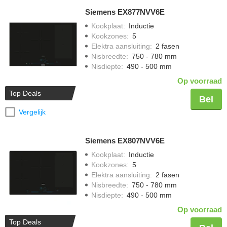
Siemens EX877NVV6E
Kookplaat
:
Inductie
Kookzones
:
5
Elektra aansluiting
:
2 fasen
Nisbreedte
:
750 - 780 mm
Nisdiepte
:
490 - 500 mm
Op voorraad
Top Deals
Bel
Vergelijk
Siemens EX807NVV6E
Kookplaat
:
Inductie
Kookzones
:
5
Elektra aansluiting
:
2 fasen
Nisbreedte
:
750 - 780 mm
Nisdiepte
:
490 - 500 mm
Op voorraad
Top Deals