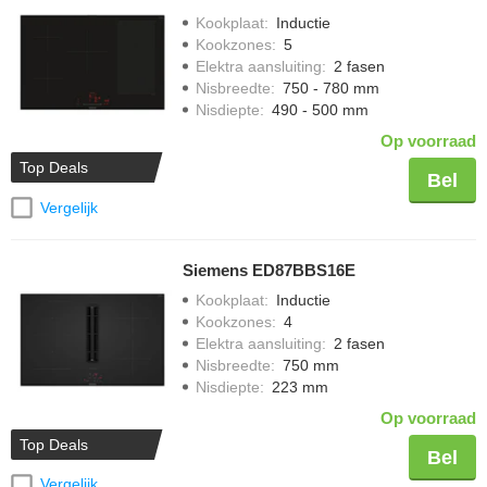
Kookplaat
:
Inductie
Kookzones
:
5
Elektra aansluiting
:
2 fasen
Nisbreedte
:
750 - 780 mm
Nisdiepte
:
490 - 500 mm
Op voorraad
Top Deals
Bel
Vergelijk
Siemens ED87BBS16E
Kookplaat
:
Inductie
Kookzones
:
4
Elektra aansluiting
:
2 fasen
Nisbreedte
:
750 mm
Nisdiepte
:
223 mm
Op voorraad
Top Deals
Bel
Vergelijk