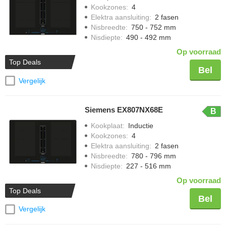
Kookzones
:
4
Elektra aansluiting
:
2 fasen
Nisbreedte
:
750 - 752 mm
Nisdiepte
:
490 - 492 mm
Op voorraad
Top Deals
Bel
Vergelijk
Siemens EX807NX68E
B
Kookplaat
:
Inductie
Kookzones
:
4
Elektra aansluiting
:
2 fasen
Nisbreedte
:
780 - 796 mm
Nisdiepte
:
227 - 516 mm
Op voorraad
Top Deals
Bel
Vergelijk