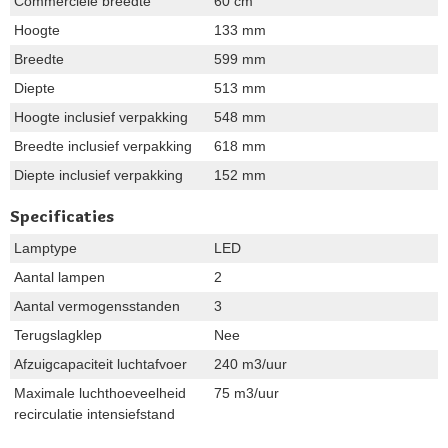
Commerciële breedte
60 cm
Hoogte
133 mm
Breedte
599 mm
Diepte
513 mm
Hoogte inclusief verpakking
548 mm
Breedte inclusief verpakking
618 mm
Diepte inclusief verpakking
152 mm
Specificaties
Lamptype
LED
Aantal lampen
2
Aantal vermogensstanden
3
Terugslagklep
Nee
Afzuigcapaciteit luchtafvoer
240 m3/uur
Maximale luchthoeveelheid
75 m3/uur
recirculatie intensiefstand