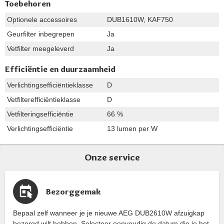
Toebehoren
Optionele accessoires
DUB1610W, KAF750
Geurfilter inbegrepen
Ja
Vetfilter meegeleverd
Ja
Efficiëntie en duurzaamheid
Verlichtingsefficiëntieklasse
D
Vetfilterefficiëntieklasse
D
Vetfilteringsefficiëntie
66 %
Verlichtingsefficiëntie
13 lumen per W
Onze service
Bezorggemak
Bepaal zelf wanneer je je nieuwe AEG DUB2610W afzuigkap
bezorgd wilt hebben. Selecteer eenvoudig de datum die je het