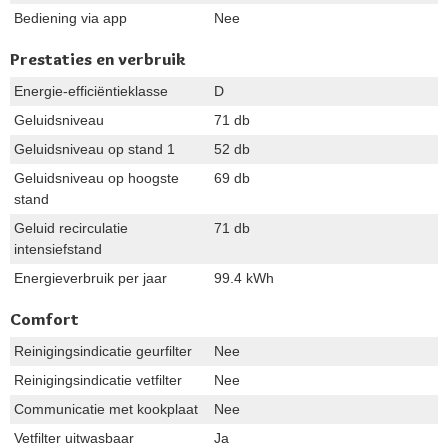
Bediening via app
Nee
Prestaties en verbruik
Energie-efficiëntieklasse
D
Geluidsniveau
71 db
Geluidsniveau op stand 1
52 db
Geluidsniveau op hoogste
69 db
stand
Geluid recirculatie
71 db
intensiefstand
Energieverbruik per jaar
99.4 kWh
Comfort
Reinigingsindicatie geurfilter
Nee
Reinigingsindicatie vetfilter
Nee
Communicatie met kookplaat
Nee
Vetfilter uitwasbaar
Ja