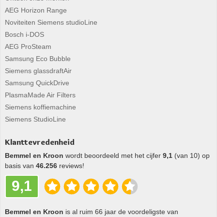
AEG Horizon Range
Noviteiten Siemens studioLine
Bosch i-DOS
AEG ProSteam
Samsung Eco Bubble
Siemens glassdraftAir
Samsung QuickDrive
PlasmaMade Air Filters
Siemens koffiemachine
Siemens StudioLine
Klanttevredenheid
Bemmel en Kroon
wordt beoordeeld met het cijfer
9,1
(van 10) op
basis van
46.256
reviews!
9,1
Bemmel en Kroon
is al ruim 66 jaar de voordeligste van