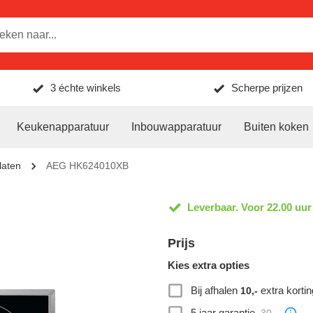
3 échte winkels
Scherpe prijzen
Keukenapparatuur
Inbouwapparatuur
Buiten koken
laten
AEG HK624010XB
Leverbaar. Voor 22.00 uur
Prijs
Kies extra opties
Bij afhalen
extra kortin
10,-
5 jaar garantie
30,-