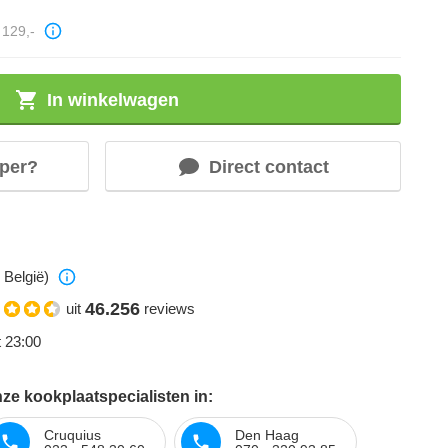
129,-
In winkelwagen
per?
Direct contact
 België)
46.256
uit
reviews
t 23:00
ze kookplaatspecialisten in:
Cruquius
Den Haag