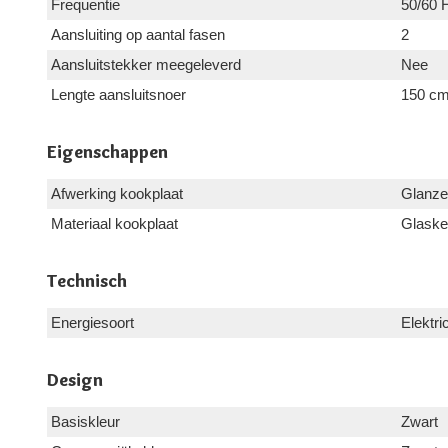
Frequentie
50/60 
Aansluiting op aantal fasen
2
Aansluitstekker meegeleverd
Nee
Lengte aansluitsnoer
150 c
Eigenschappen
Afwerking kookplaat
Glanz
Materiaal kookplaat
Glaske
Technisch
Energiesoort
Elektric
Design
Basiskleur
Zwart