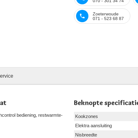
070 - 301 34 74
Zoeterwoude
071 - 523 68 87
ervice
at
Beknopte specificati
hcontrol bediening, restwarmte-
Kookzones
Elektra aansluiting
Nisbreedte