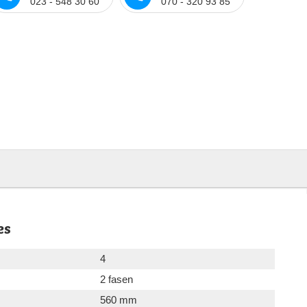
023 - 548 30 60
070 - 320 93 85
es
4
2 fasen
560 mm