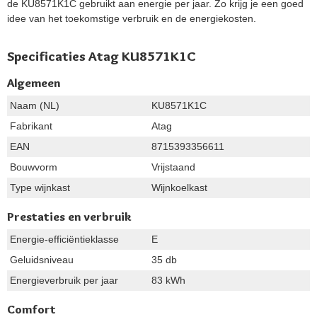
de KU8571K1C gebruikt aan energie per jaar. Zo krijg je een goed
idee van het toekomstige verbruik en de energiekosten.
Specificaties Atag KU8571K1C
Algemeen
Naam (NL)
KU8571K1C
Fabrikant
Atag
EAN
8715393356611
Bouwvorm
Vrijstaand
Type wijnkast
Wijnkoelkast
Prestaties en verbruik
Energie-efficiëntieklasse
E
Geluidsniveau
35 db
Energieverbruik per jaar
83 kWh
Comfort