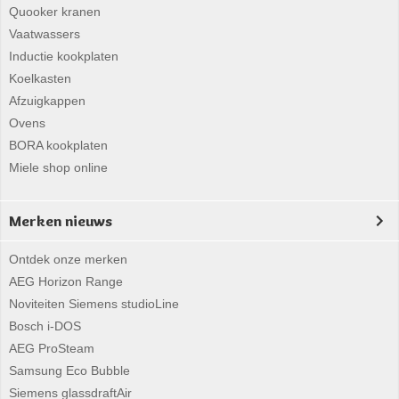
Quooker kranen
Vaatwassers
Inductie kookplaten
Koelkasten
Afzuigkappen
Ovens
BORA kookplaten
Miele shop online
Merken nieuws
Ontdek onze merken
AEG Horizon Range
Noviteiten Siemens studioLine
Bosch i-DOS
AEG ProSteam
Samsung Eco Bubble
Siemens glassdraftAir