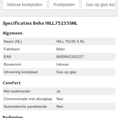
Inbouw kookplaten
Kookplaten
Gas op glas kook
Specificaties Beko HILL75235SNL
Algemeen
Naam (NL)
HILL 75235 S NL
Fabrikant
Beko
EAN
8690842163227
Bouwvorm
Inbouw
Uitvoering kookplaat
Gas op glas
Comfort
Met wokbrander
Ja
Communicatie met afzuigkap
Nee
Automatische pandetectie
Nee
Bediening