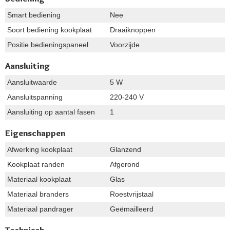
Smart bediening
Nee
Soort bediening kookplaat
Draaiknoppen
Positie bedieningspaneel
Voorzijde
Aansluiting
Aansluitwaarde
5 W
Aansluitspanning
220-240 V
Aansluiting op aantal fasen
1
Eigenschappen
Afwerking kookplaat
Glanzend
Kookplaat randen
Afgerond
Materiaal kookplaat
Glas
Materiaal branders
Roestvrijstaal
Materiaal pandrager
Geëmailleerd