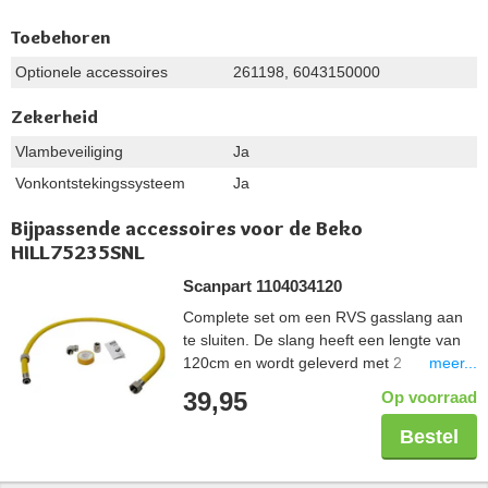
Toebehoren
Optionele accessoires
261198, 6043150000
Zekerheid
Vlambeveiliging
Ja
Vonkontstekingssysteem
Ja
Bijpassende accessoires voor de Beko
HILL75235SNL
Scanpart 1104034120
Complete set om een RVS gasslang aan
te sluiten. De slang heeft een lengte van
meer...
120cm en wordt geleverd met 2
koppelstukken zodat deze in elke situatie
39,95
Op voorraad
aangesloten kan worden. De tape wordt
gebruikt om de schroefdraadverbinding
Bestel
veilig af te sluiten. De gehele set is Gastec
gekeurd.