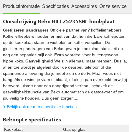
Productinformatie
Specificaties
Accessoires
Onze service
Omschrijving Beko HILL75235SNL kookplaat
Gietijzeren pandragers
Officiële partner van? koffieliefhebbers
Koffieliefhebbers houden er niet van dat hun dierbare koffiepotten
op de kookplaat staan te wiebelen en koffie verspillen. De
gietijzeren pandragers van Beko geven je kookplaat stabiliteit en
nog een bepaalde stijl ook. Extra voordeel voor buitengewoon
hippe koks.
Gasveiligheid
We zijn allemaal maar mensen. Dus ja,
af en toe wordt je afgeleid door de deurbel, telefoon of die
spannende aflevering die je móet zien op de tv. Maar wees niet
bang. Als de wind je vlam uitblaast, of als je pan overkookt terwijl jij
betoverd luistert naar een aangrijpend verhaal, schakelt de
gasveiligheidsfunctie van Beko automatisch de gastoevoer af om
jou veilig te houden. Dus geen zorgen....
Bekijk ook de merkspecifieke functies
Beknopte specificaties
Kookplaat
Gas op glas