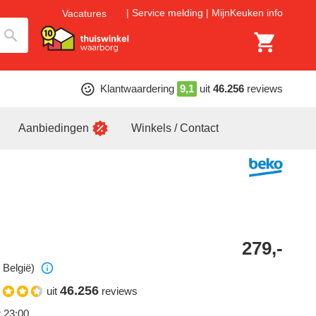
Service melding
MijnKeuken info
Vacatures
Klantwaardering
9,1
uit
46.256
reviews
Aanbiedingen
Winkels / Contact
279,-
 België)
46.256
uit
reviews
t 23:00