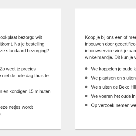
okplaat bezorgd wilt
Koop je bij ons een of m
tkomt. Na je bestelling
inbouwen door gecertific
nze standaard bezorging?
inbouwservice vink je aan 
winkelmandje. Dit kun je
 Zo weet je precies
We koppelen je oude k
niet de hele dag thuis te
We plaatsen en sluit
We sluiten de Beko H
jn en kondigen 15 minuten
We voeren het oude inb
Op verzoek nemen we 
deze netjes wordt
u.