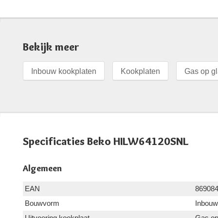
Bekijk meer
Inbouw kookplaten
Kookplaten
Gas op gl
Specificaties Beko HILW64120SNL
Algemeen
EAN
86908
Bouwvorm
Inbouw
Uitvoering kookplaat
Gas op