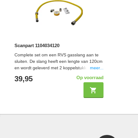
Scanpart 1104034120
Complete set om een RVS gasslang aan te
sluiten. De slang heeft een lengte van 120cm
meer...
en wordt geleverd met 2 koppelstukken zodat
deze in elke situatie aangesloten kan
39,95
Op voorraad
worden. De tape wordt gebruikt om de
schroefdraadverbinding veilig af te sluiten.
De gehele set is Gastec gekeurd.