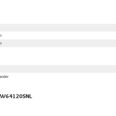
m
m
ander
HILW64120SNL