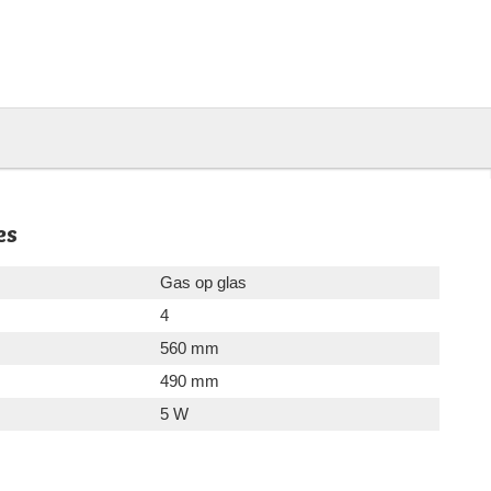
es
Gas op glas
4
560 mm
490 mm
5 W