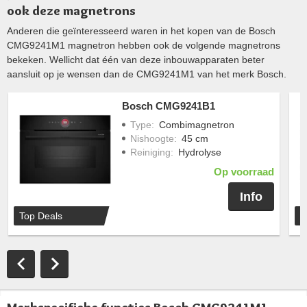
ook deze magnetrons
Anderen die geïnteresseerd waren in het kopen van de Bosch
CMG9241M1 magnetron hebben ook de volgende magnetrons
bekeken. Wellicht dat één van deze inbouwapparaten beter
aansluit op je wensen dan de CMG9241M1 van het merk Bosch.
Bosch CMG9241B1
Type
:
Combimagnetron
Nishoogte
:
45 cm
Reiniging
:
Hydrolyse
Op voorraad
Info
Top Deals
T