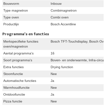
Bouwvorm
Inbouw
Type magnetron
Combimagnetron
Type oven
Combi oven
Productlijn
Bosch Accentline
Programma's en functies
Merkspecifieke functies
Bosch TFT-Touchdisplay, Bosch Oven 
oven/magnetron
Aantal programma's
16
Soort programma's
Boven- en onderwarmte, Infra-circula
Extra functies
Drying function
Stoomfunctie
Nee
Automatische functies
Ja
Warmhoudfunctie
Nee
Ontdooifunctie
Ja
Pizza functie
Nee