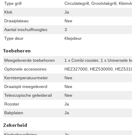
Type grill
Circulatiegrill, Grootvlakgrill, Kleinvlak
Klok
Ja
Draaiplateau
Nee
Aantal inschuifhoogtes
3
Type deur
Klepdeur
Toebehoren
Meegeleverde toebehoren
1 x Combi rooster, 1 x Universele br
Optionele accessoires
HEZ327000, HEZ530000, HEZ53101
Kerntemperatuurmeter
Nee
Draaispit meegeleverd
Nee
Telescopische geleiderail
Nee
Rooster
Ja
Bakplaten
Ja
Zekerheid
Kinderbeveiliging
Ja