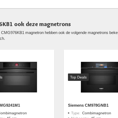
76KB1 ook deze magnetrons
ch CMG976KB1 magnetron hebben ook de volgende magnetrons bekeke
ch.
ls
Top Deals
CMG9241M1
Siemens CM978GNB1
ombimagnetron
Type
:
Combimagnetron