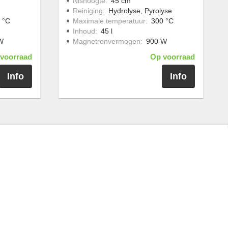
Nishoogte
:
45 cm
Reiniging
:
Hydrolyse, Pyrolyse
 °C
Maximale temperatuur
:
300 °C
Inhoud
:
45 l
W
Magnetronvermogen
:
900 W
voorraad
Op voorraad
Info
Info