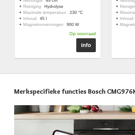
Nishoogte
:
45 cm
Nishoog
Reiniging
:
Hydrolyse
Reinigi
Maximale temperatuur
:
230 °C
Maximal
Inhoud
:
45 l
Inhoud
Magnetronvermogen
:
900 W
Magnet
Op voorraad
Info
Merkspecifieke functies Bosch CMG976