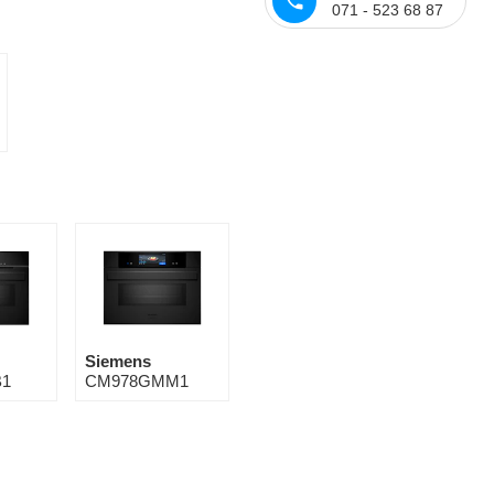
071 - 523 68 87
Siemens
1
CM978GMM1