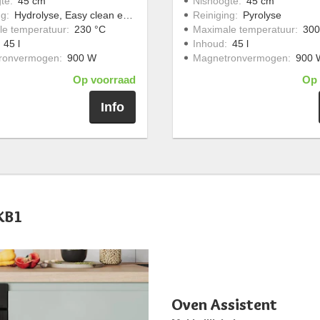
te
:
45 cm
Nishoogte
:
45 cm
ng
:
Hydrolyse, Easy clean emaille
Reiniging
:
Pyrolyse
e temperatuur
:
230 °C
Maximale temperatuur
:
300
:
45 l
Inhoud
:
45 l
ronvermogen
:
900 W
Magnetronvermogen
:
900 
Op voorraad
Op 
Info
KB1
Oven Assistent