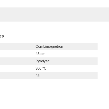
es
Combimagnetron
45 cm
Pyrolyse
300 °C
45 l