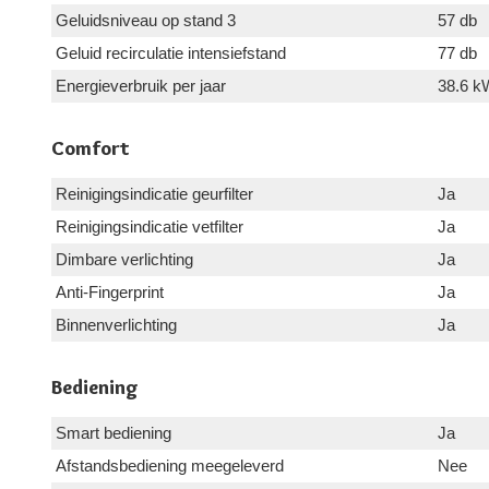
Geluidsniveau op stand 3
57 db
Geluid recirculatie intensiefstand
77 db
Energieverbruik per jaar
38.6 k
Comfort
Reinigingsindicatie geurfilter
Ja
Reinigingsindicatie vetfilter
Ja
Dimbare verlichting
Ja
Anti-Fingerprint
Ja
Binnenverlichting
Ja
Bediening
Smart bediening
Ja
Afstandsbediening meegeleverd
Nee