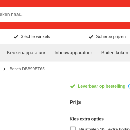
3 échte winkels
Scherpe prijzen
Keukenapparatuur
Inbouwapparatuur
Buiten koken
Bosch DBB99ET65
Leverbaar op bestelling
Prijs
Kies extra opties
Bij afhalen
extra kortin
10,-