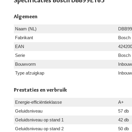
Specificaties Bosch DBB99ET65
Algemeen
Naam (NL)
DBB99
Fabrikant
Bosch
EAN
42420
Serie
Bosch 
Bouwvorm
Inbouw
Type afzuigkap
Inbouw
Prestaties en verbruik
Energie-efficiëntieklasse
A+
Geluidsniveau
57 db
Geluidsniveau op stand 1
42 db
Geluidsniveau op stand 2
50 db