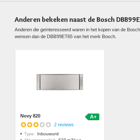
Anderen bekeken naast de Bosch DBB99
Anderen die geïnteresseerd waren in het kopen van de Bosch
wensen dan de DBB99ET65 van het merk Bosch.
Novy 820
A+
2 reviews
Type
:
Inbouwunit
Afzuigcapaciteit
:
623 m3/uur