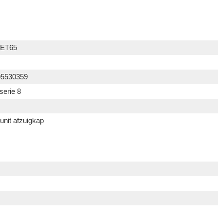
ET65
05530359
serie 8
unit afzuigkap