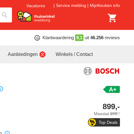
Service melding
MijnKeuken info
Vacatures
Klantwaardering
9,1
uit
46.256
reviews
Aanbiedingen
Winkels / Contact
A+
899,-
Meestal
999,-
Top Deals
g