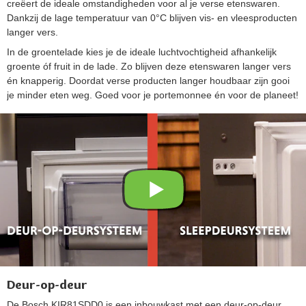
creëert de ideale omstandigheden voor al je verse etenswaren.
Dankzij de lage temperatuur van 0°C blijven vis- en vleesproducten
langer vers.
In de groentelade kies je de ideale luchtvochtigheid afhankelijk
groente óf fruit in de lade. Zo blijven deze etenswaren langer vers
én knapperig. Doordat verse producten langer houdbaar zijn gooi
je minder eten weg. Goed voor je portemonnee én voor de planeet!
Deur-op-deur
De Bosch KIR81SDD0 is een inbouwkast met een deur-op-deur