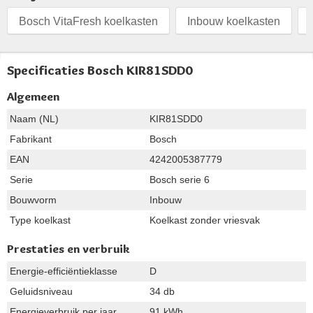
Bosch VitaFresh koelkasten
Inbouw koelkasten
Specificaties Bosch KIR81SDD0
Algemeen
Naam (NL)
KIR81SDD0
Fabrikant
Bosch
EAN
4242005387779
Serie
Bosch serie 6
Bouwvorm
Inbouw
Type koelkast
Koelkast zonder vriesvak
Prestaties en verbruik
Energie-efficiëntieklasse
D
Geluidsniveau
34 db
Energieverbruik per jaar
91 kWh