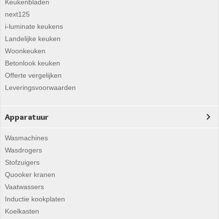
Keukenbladen
next125
i-luminate keukens
Landelijke keuken
Woonkeuken
Betonlook keuken
Offerte vergelijken
Leveringsvoorwaarden
Apparatuur
Wasmachines
Wasdrogers
Stofzuigers
Quooker kranen
Vaatwassers
Inductie kookplaten
Koelkasten