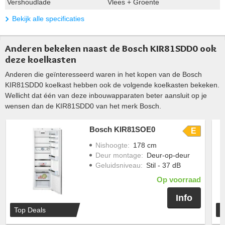
Vershoudlade
Vlees + Groente
Bekijk alle specificaties
Anderen bekeken naast de Bosch KIR81SDD0 ook
deze koelkasten
Anderen die geïnteresseerd waren in het kopen van de Bosch
KIR81SDD0 koelkast hebben ook de volgende koelkasten bekeken.
Wellicht dat één van deze inbouwapparaten beter aansluit op je
wensen dan de KIR81SDD0 van het merk Bosch.
Bosch KIR81SOE0
E
Nishoogte
:
178 cm
Deur montage
:
Deur-op-deur
Geluidsniveau
:
Stil - 37 dB
Op voorraad
Info
Top Deals
T