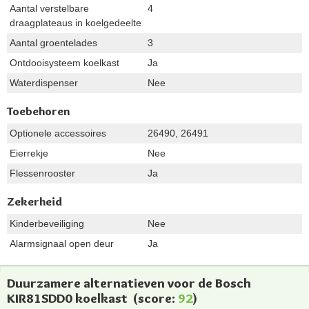
Aantal verstelbare
4
draagplateaus in koelgedeelte
Aantal groentelades
3
Ontdooisysteem koelkast
Ja
Waterdispenser
Nee
Toebehoren
Optionele accessoires
26490, 26491
Eierrekje
Nee
Flessenrooster
Ja
Zekerheid
Kinderbeveiliging
Nee
Alarmsignaal open deur
Ja
Duurzamere alternatieven voor de Bosch
KIR81SDD0 koelkast
(score:
92
)