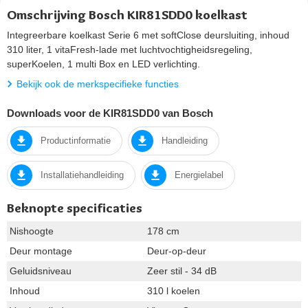
Omschrijving Bosch KIR81SDD0 koelkast
Integreerbare koelkast Serie 6 met softClose deursluiting, inhoud
310 liter, 1 vitaFresh-lade met luchtvochtigheidsregeling,
superKoelen, 1 multi Box en LED verlichting.
Bekijk ook de merkspecifieke functies
Downloads voor de KIR81SDD0 van Bosch
Productinformatie
Handleiding
Installatiehandleiding
Energielabel
Beknopte specificaties
Nishoogte
178 cm
Deur montage
Deur-op-deur
Geluidsniveau
Zeer stil - 34 dB
Inhoud
310 l koelen