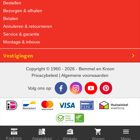
Bestellen
Bezorgen & afhalen
Betalen
Annuleren & retourneren
Service & garantie
Montage & inbouw
Vestigingen
Copyright © 1960 - 2026 - Bemmel en Kroon
Privacybeleid
|
Algemene voorwaarden
Volg ons op:
Keukens
Apparatuur
Winkels
Wagen
Menu