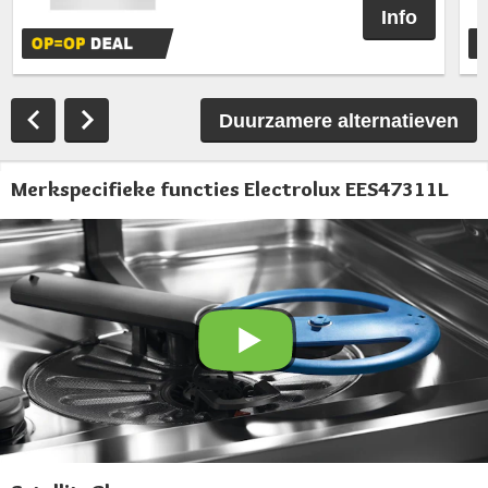
Info
T
Duurzamere alternatieven
Merkspecifieke functies Electrolux EES47311L