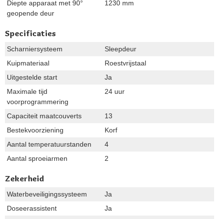
Diepte apparaat met 90°
1230 mm
geopende deur
Specificaties
Scharniersysteem
Sleepdeur
Kuipmateriaal
Roestvrijstaal
Uitgestelde start
Ja
Maximale tijd
24 uur
voorprogrammering
Capaciteit maatcouverts
13
Bestekvoorziening
Korf
Aantal temperatuurstanden
4
Aantal sproeiarmen
2
Zekerheid
Waterbeveiligingssysteem
Ja
Doseerassistent
Ja