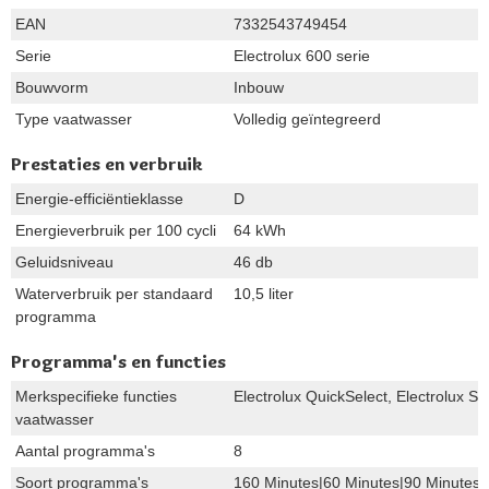
EAN
7332543749454
Serie
Electrolux 600 serie
Bouwvorm
Inbouw
Type vaatwasser
Volledig geïntegreerd
Prestaties en verbruik
Energie-efficiëntieklasse
D
Energieverbruik per 100 cycli
64 kWh
Geluidsniveau
46 db
Waterverbruik per standaard
10,5 liter
programma
Programma's en functies
Merkspecifieke functies
Electrolux QuickSelect, Electrolux Sa
vaatwasser
Aantal programma's
8
Soort programma's
160 Minutes|60 Minutes|90 Minutes