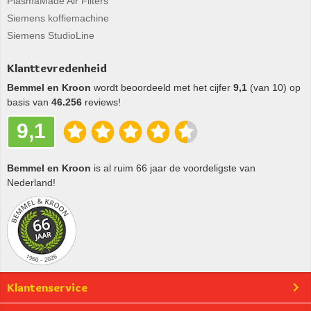
PlasmaMade Air Filters
Siemens koffiemachine
Siemens StudioLine
Klanttevredenheid
Bemmel en Kroon
wordt beoordeeld met het cijfer
9,1
(van 10) op
basis van
46.256
reviews!
9,1
Bemmel en Kroon
is al ruim 66 jaar de voordeligste van
Nederland!
Klantenservice