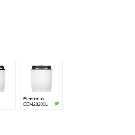
Electrolux
L
EEM28200L