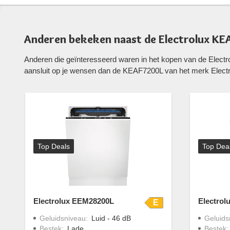
Anderen bekeken naast de Electrolux K
Anderen die geïnteresseerd waren in het kopen van de Elec
aansluit op je wensen dan de KEAF7200L van het merk Electr
Top Deals
Top Dea
Electrolux EEM28200L
Electrol
E
Geluidsniveau
:
Luid - 46 dB
Geluids
Bestek
:
Lade
Bestek