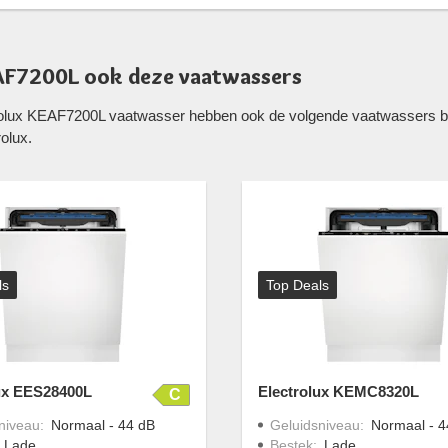
EAF7200L ook deze vaatwassers
trolux KEAF7200L vaatwasser hebben ook de volgende vaatwassers be
olux.
ls
Top Deals
ux EES28400L
Electrolux KEMC8320L
C
niveau
:
Normaal - 44 dB
Geluidsniveau
:
Normaal - 4
:
Lade
Bestek
:
Lade