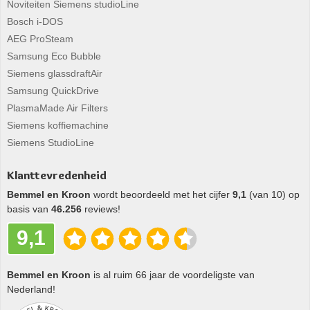
Noviteiten Siemens studioLine
Bosch i-DOS
AEG ProSteam
Samsung Eco Bubble
Siemens glassdraftAir
Samsung QuickDrive
PlasmaMade Air Filters
Siemens koffiemachine
Siemens StudioLine
Klanttevredenheid
Bemmel en Kroon
wordt beoordeeld met het cijfer
9,1
(van 10) op
basis van
46.256
reviews!
9,1
Bemmel en Kroon
is al ruim 66 jaar de voordeligste van
Nederland!