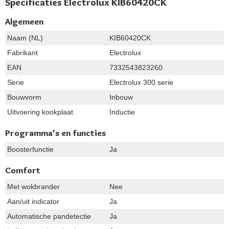
Specificaties Electrolux KIB60420CK
Algemeen
Naam (NL)
KIB60420CK
Fabrikant
Electrolux
EAN
7332543823260
Serie
Electrolux 300 serie
Bouwvorm
Inbouw
Uitvoering kookplaat
Inductie
Programma's en functies
Boosterfunctie
Ja
Comfort
Met wokbrander
Nee
Aan/uit indicator
Ja
Automatische pandetectie
Ja