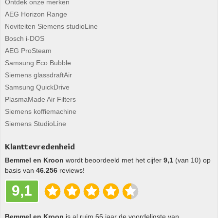
Ontdek onze merken
AEG Horizon Range
Noviteiten Siemens studioLine
Bosch i-DOS
AEG ProSteam
Samsung Eco Bubble
Siemens glassdraftAir
Samsung QuickDrive
PlasmaMade Air Filters
Siemens koffiemachine
Siemens StudioLine
Klanttevredenheid
Bemmel en Kroon
wordt beoordeeld met het cijfer
9,1
(van 10) op
basis van
46.256
reviews!
9,1
Bemmel en Kroon
is al ruim 66 jaar de voordeligste van