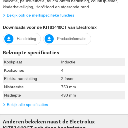
indicatie, pauze-functie, touchControl bediening, countUp-timer,
kinderbeveiliging, Hob²Hood en afgeronde rand.
Bekijk ook de merkspecifieke functies
Downloads voor de KIT81440CT van Electrolux
Handleiding
Productinformatie
Beknopte specificaties
Kookplaat
Inductie
Kookzones
4
Elektra aansluiting
2 fasen
Nisbreedte
750 mm
Nisdiepte
490 mm
Bekijk alle specificaties
Anderen bekeken naast de Electrolux
KIT81440CT ook deze kookplaten