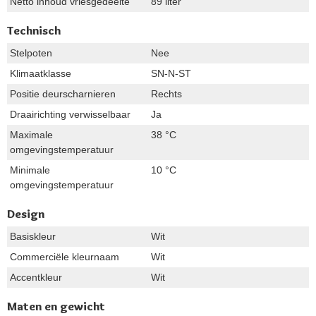
Netto inhoud vriesgedeelte
89 liter
Technisch
Stelpoten
Nee
Klimaatklasse
SN-N-ST
Positie deurscharnieren
Rechts
Draairichting verwisselbaar
Ja
Maximale
38 °C
omgevingstemperatuur
Minimale
10 °C
omgevingstemperatuur
Design
Basiskleur
Wit
Commerciële kleurnaam
Wit
Accentkleur
Wit
Maten en gewicht