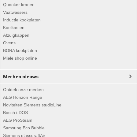
Quooker kranen
Vaatwassers
Inductie kookplaten
Koelkasten
Afzuigkappen
Ovens
BORA kookplaten
Miele shop online
Merken nieuws
Ontdek onze merken
AEG Horizon Range
Noviteiten Siemens studioLine
Bosch i-DOS
AEG ProSteam
Samsung Eco Bubble
Siemens glassdraftAir