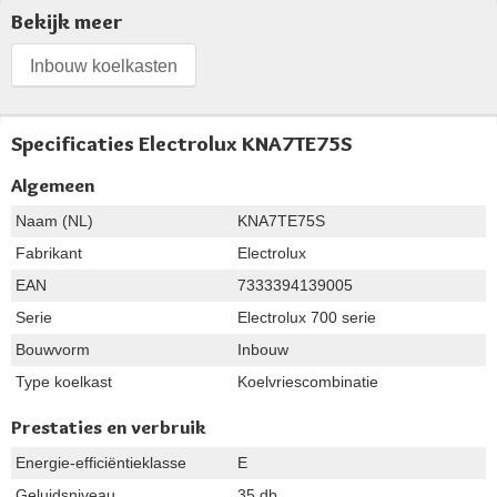
Bekijk meer
Inbouw koelkasten
Specificaties Electrolux KNA7TE75S
Algemeen
Naam (NL)
KNA7TE75S
Fabrikant
Electrolux
EAN
7333394139005
Serie
Electrolux 700 serie
Bouwvorm
Inbouw
Type koelkast
Koelvriescombinatie
Prestaties en verbruik
Energie-efficiëntieklasse
E
Geluidsniveau
35 db