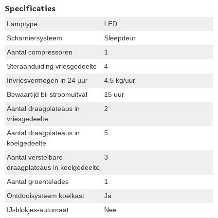
Specificaties
Lamptype
LED
Scharniersysteem
Sleepdeur
Aantal compressoren
1
Steraanduiding vriesgedeelte
4
Invriesvermogen in 24 uur
4.5 kg/uur
Bewaartijd bij stroomuitval
15 uur
Aantal draagplateaus in
2
vriesgedeelte
Aantal draagplateaus in
5
koelgedeelte
Aantal verstelbare
3
draagplateaus in koelgedeelte
Aantal groentelades
1
Ontdooisysteem koelkast
Ja
IJsblokjes-automaat
Nee