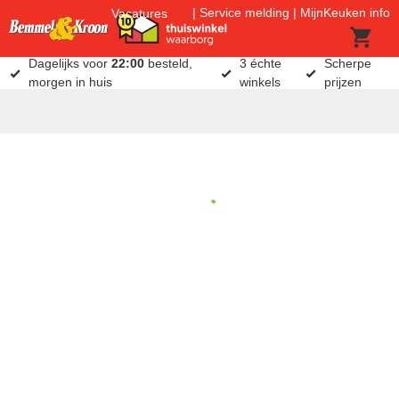
Service melding
MijnKeuken info
Vacatures
Dagelijks voor
22:00
besteld,
3 échte
Scherpe
morgen in huis
winkels
prijzen