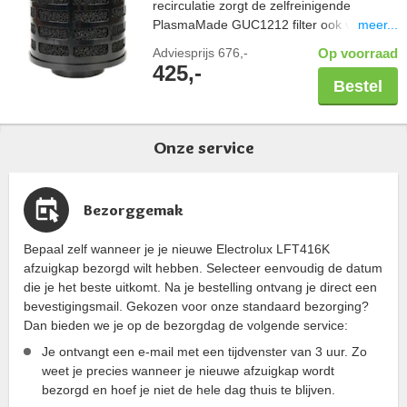
recirculatie zorgt de zelfreinigende
meer...
PlasmaMade GUC1212 filter ook voor een
gezond binnenklimaat; vrij van geuren,
Adviesprijs
676,-
Op voorraad
pollen en bacteriën. Controleer altijd de
425,-
maatvoering van uw schacht in combinatie
Bestel
met een PlasmaMade filter. Let hierbij op
de breedte en diepte, maar ook een
benodigde hoogte van 20cm. Capaciteit
Onze service
600 m3/u.
Bezorggemak
Bepaal zelf wanneer je je nieuwe Electrolux LFT416K
afzuigkap bezorgd wilt hebben. Selecteer eenvoudig de datum
die je het beste uitkomt. Na je bestelling ontvang je direct een
bevestigingsmail. Gekozen voor onze standaard bezorging?
Dan bieden we je op de bezorgdag de volgende service:
Je ontvangt een e-mail met een tijdvenster van 3 uur. Zo
weet je precies wanneer je nieuwe afzuigkap wordt
bezorgd en hoef je niet de hele dag thuis te blijven.