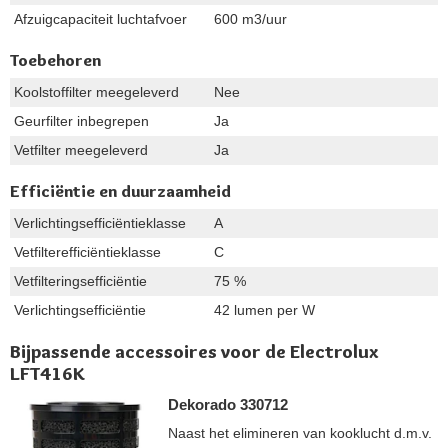
Afzuigcapaciteit luchtafvoer
600 m3/uur
Toebehoren
Koolstoffilter meegeleverd
Nee
Geurfilter inbegrepen
Ja
Vetfilter meegeleverd
Ja
Efficiëntie en duurzaamheid
Verlichtingsefficiëntieklasse
A
Vetfilterefficiëntieklasse
C
Vetfilteringsefficiëntie
75 %
Verlichtingsefficiëntie
42 lumen per W
Bijpassende accessoires voor de Electrolux
LFT416K
Dekorado 330712
Naast het elimineren van kooklucht d.m.v.