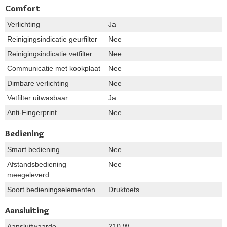
Comfort
Verlichting
Ja
Reinigingsindicatie geurfilter
Nee
Reinigingsindicatie vetfilter
Nee
Communicatie met kookplaat
Nee
Dimbare verlichting
Nee
Vetfilter uitwasbaar
Ja
Anti-Fingerprint
Nee
Bediening
Smart bediening
Nee
Afstandsbediening
Nee
meegeleverd
Soort bedieningselementen
Druktoets
Aansluiting
Aansluitwaarde
210 W