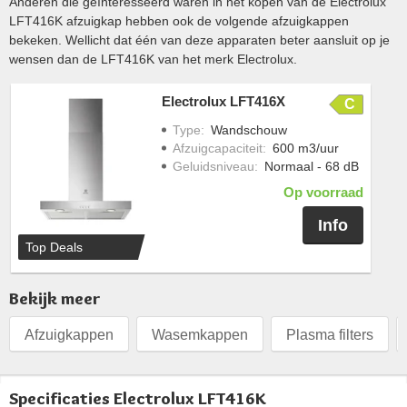
Anderen die geïnteresseerd waren in het kopen van de Electrolux
LFT416K afzuigkap hebben ook de volgende afzuigkappen
bekeken. Wellicht dat één van deze apparaten beter aansluit op je
wensen dan de LFT416K van het merk Electrolux.
Electrolux LFT416X
C
Type
:
Wandschouw
Afzuigcapaciteit
:
600 m3/uur
Geluidsniveau
:
Normaal - 68 dB
Op voorraad
Info
Top Deals
Bekijk meer
Afzuigkappen
Wasemkappen
Plasma filters
Specificaties Electrolux LFT416K