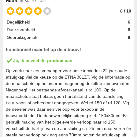
Huub
op 30-10-2021
8 / 10
Degelijkheid
6
Duurzaamheid
8
Gebruiksgemak
8
Functioneel maar let op de inbouw!
Ja, ik beveel dit product aan
Op zoek naar een vervanger voor onze inmiddels 22 jaar oude
afzuigkap viel de keuze op de ETNA 361ZT. Vlg de informatie op
de maatschets op het internet nagenoeg dezelfde inbouwmaten.
Nagenoeg! Het bestaande afvoerkanaal is rd 100. Op de
maatschets staat helaas geen hartafstand van de aansluiting
t.o.v. voor- of achterkant aangegeven. Wel rd 150 of rd 120. Vlg
de deaeler was daar een verloop voor tekoop in de
bouwmarkt.Idd. De daadwerkelijke uitgang is rh 150x80mm! Bij
gebruik making van het bijgeleverde verloop naar rd 150
verschuift de hartlijn van de aansluiting ca. 25 mm naar voren én
steekt het verloop ook nog eens 70mm boven de afzuigkap uit!