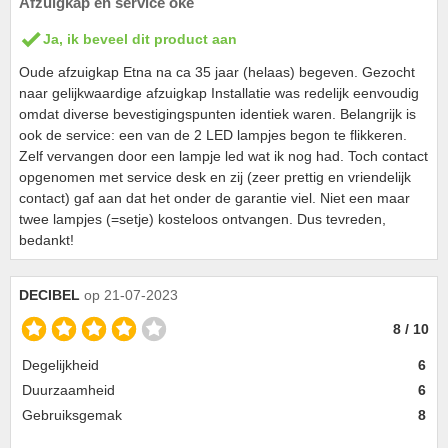
Afzuigkap en service oké
Ja, ik beveel dit product aan
Oude afzuigkap Etna na ca 35 jaar (helaas) begeven. Gezocht
naar gelijkwaardige afzuigkap Installatie was redelijk eenvoudig
omdat diverse bevestigingspunten identiek waren. Belangrijk is
ook de service: een van de 2 LED lampjes begon te flikkeren.
Zelf vervangen door een lampje led wat ik nog had. Toch contact
opgenomen met service desk en zij (zeer prettig en vriendelijk
contact) gaf aan dat het onder de garantie viel. Niet een maar
twee lampjes (=setje) kosteloos ontvangen. Dus tevreden,
bedankt!
DECIBEL
op 21-07-2023
8 / 10
Degelijkheid
6
Duurzaamheid
6
Gebruiksgemak
8