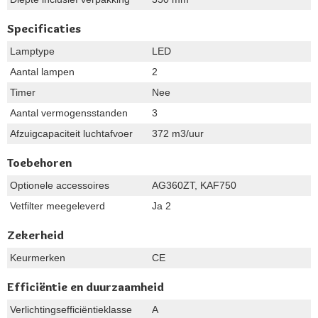
Specificaties
Lamptype
LED
Aantal lampen
2
Timer
Nee
Aantal vermogensstanden
3
Afzuigcapaciteit luchtafvoer
372 m3/uur
Toebehoren
Optionele accessoires
AG360ZT, KAF750
Vetfilter meegeleverd
Ja 2
Zekerheid
Keurmerken
CE
Efficiëntie en duurzaamheid
Verlichtingsefficiëntieklasse
A