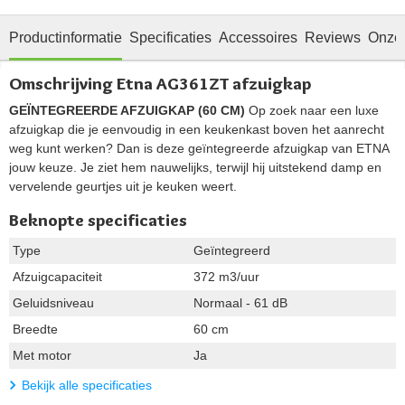
Productinformatie
Specificaties
Accessoires
Reviews
Onze 
Omschrijving Etna AG361ZT afzuigkap
GEÏNTEGREERDE AFZUIGKAP (60 CM)
Op zoek naar een luxe
afzuigkap die je eenvoudig in een keukenkast boven het aanrecht
weg kunt werken? Dan is deze geïntegreerde afzuigkap van ETNA
jouw keuze. Je ziet hem nauwelijks, terwijl hij uitstekend damp en
vervelende geurtjes uit je keuken weert.
Beknopte specificaties
Type
Geïntegreerd
Afzuigcapaciteit
372 m3/uur
Geluidsniveau
Normaal - 61 dB
Breedte
60 cm
Met motor
Ja
Bekijk alle specificaties