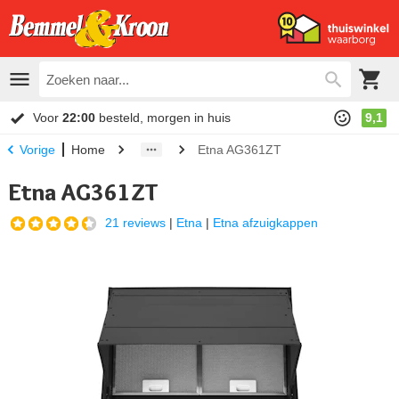
Voor
22:00
besteld, morgen in huis
9,1
Home
Etna AG361ZT
Vorige
Etna AG361ZT
21 reviews
|
Etna
|
Etna afzuigkappen