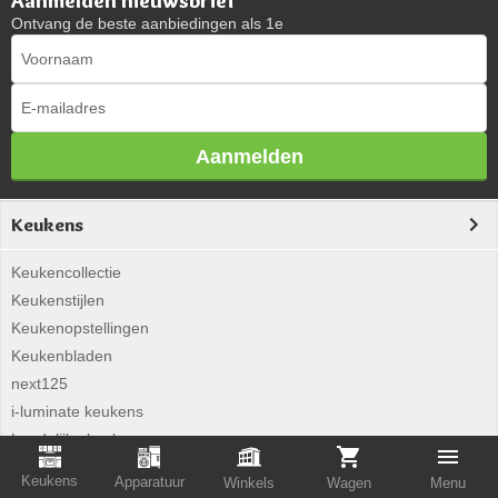
Aanmelden nieuwsbrief
Ontvang de beste aanbiedingen als 1e
Aanmelden
Keukens
Keukencollectie
Keukenstijlen
Keukenopstellingen
Keukenbladen
next125
i-luminate keukens
Landelijke keuken
Woonkeuken
Keukens
Apparatuur
Winkels
Wagen
Menu
Betonlook keuken