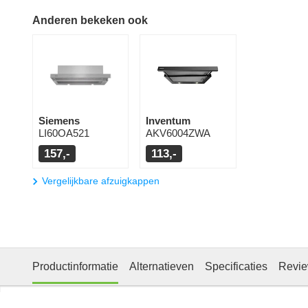
Anderen bekeken ook
Siemens
Inventum
LI60OA521
AKV6004ZWA
157,-
113,-
Vergelijkbare afzuigkappen
Productinformatie
Alternatieven
Specificaties
Revi