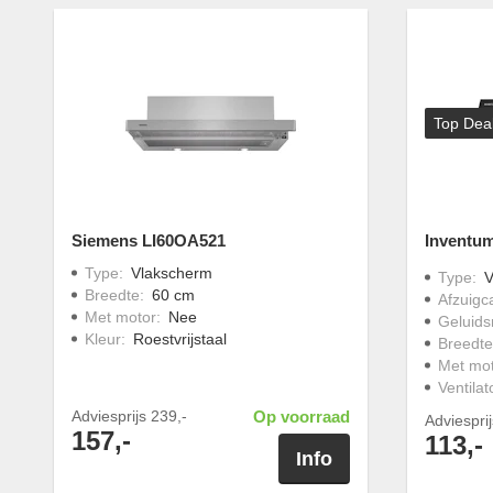
Top Dea
Siemens LI60OA521
Inventu
Type
:
Vlakscherm
Type
:
V
Breedte
:
60 cm
Afzuigca
Met motor
:
Nee
Geluids
Kleur
:
Roestvrijstaal
Breedte
Met mo
Ventila
Adviesprijs
239,-
Op voorraad
Adviespri
157,-
113,-
Info