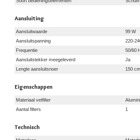
Soort bedieningselementen
Schuifr
Aansluiting
Aansluitwaarde
99 W
Aansluitspanning
220-24
Frequentie
50/60 
Aansluitstekker meegeleverd
Ja
Lengte aansluitsnoer
150 c
Eigenschappen
Materiaal vetfilter
Alumin
Aantal filters
1
Technisch