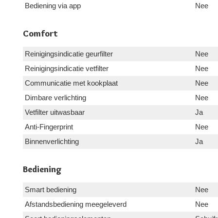
Bediening via app
Nee
Comfort
Reinigingsindicatie geurfilter
Nee
Reinigingsindicatie vetfilter
Nee
Communicatie met kookplaat
Nee
Dimbare verlichting
Nee
Vetfilter uitwasbaar
Ja
Anti-Fingerprint
Nee
Binnenverlichting
Ja
Bediening
Smart bediening
Nee
Afstandsbediening meegeleverd
Nee