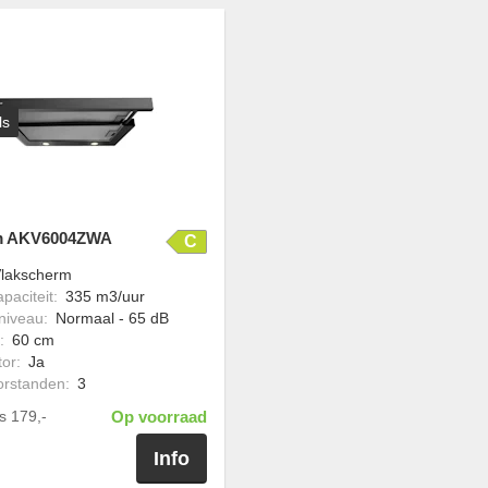
ls
m AKV6004ZWA
C
lakscherm
paciteit
:
335 m3/uur
niveau
:
Normaal - 65 dB
:
60 cm
tor
:
Ja
torstanden
:
3
js
179,-
Op voorraad
Info