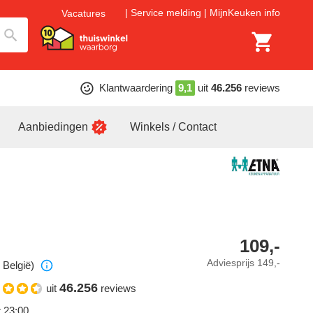
Service melding
MijnKeuken info
Vacatures
Klantwaardering
9,1
uit
46.256
reviews
Aanbiedingen
Winkels / Contact
109,-
Adviesprijs
149,-
 België)
46.256
uit
reviews
t 23:00