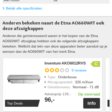
Bekijk alle specificaties
Anderen bekeken naast de Etna AO660WIT ook
deze afzuigkappen
Anderen die geïnteresseerd waren in het kopen van de Etna
AO660WIT afzuigkap hebben ook de volgende afzuigkappen
bekeken. Wellicht dat één van deze apparaten beter aansluit op je
wensen dan de AO660WIT van het merk Etna.
Inventum AKO6012RVS
C
9 reviews
Type
:
Onderbouw
Afzuigcapaciteit
:
326 m3/uur
Geluidsniveau
:
Normaal - 71 dB
Adviesprijs
139,-
Op voorraad
96,-
Info
Top Deals
T