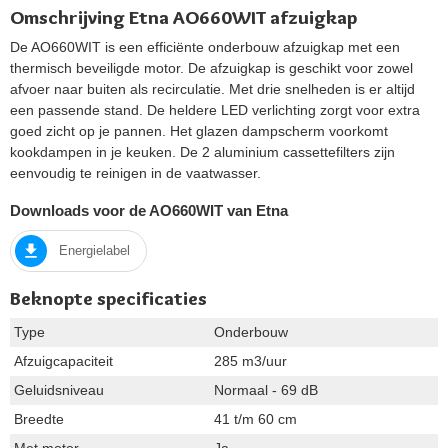
Omschrijving Etna AO660WIT afzuigkap
De AO660WIT is een efficiënte onderbouw afzuigkap met een
thermisch beveiligde motor. De afzuigkap is geschikt voor zowel
afvoer naar buiten als recirculatie. Met drie snelheden is er altijd
een passende stand. De heldere LED verlichting zorgt voor extra
goed zicht op je pannen. Het glazen dampscherm voorkomt
kookdampen in je keuken. De 2 aluminium cassettefilters zijn
eenvoudig te reinigen in de vaatwasser.
Downloads voor de AO660WIT van Etna
Energielabel
Beknopte specificaties
Type
Onderbouw
Afzuigcapaciteit
285 m3/uur
Geluidsniveau
Normaal - 69 dB
Breedte
41 t/m 60 cm
Met motor
Ja