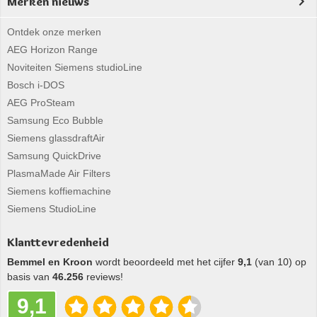
Merken nieuws
Ontdek onze merken
AEG Horizon Range
Noviteiten Siemens studioLine
Bosch i-DOS
AEG ProSteam
Samsung Eco Bubble
Siemens glassdraftAir
Samsung QuickDrive
PlasmaMade Air Filters
Siemens koffiemachine
Siemens StudioLine
Klanttevredenheid
Bemmel en Kroon
wordt beoordeeld met het cijfer
9,1
(van 10) op
basis van
46.256
reviews!
9,1