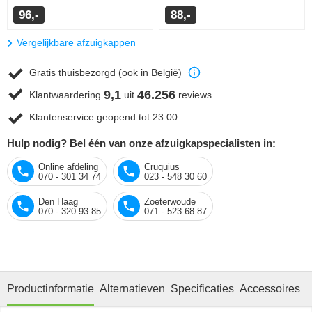
96,-
88,-
Vergelijkbare afzuigkappen
Gratis thuisbezorgd (ook in België)
9,1
46.256
Klantwaardering
uit
reviews
Klantenservice geopend tot 23:00
Hulp nodig? Bel één van onze afzuigkapspecialisten in:
Online afdeling
Cruquius
070 - 301 34 74
023 - 548 30 60
Den Haag
Zoeterwoude
070 - 320 93 85
071 - 523 68 87
Productinformatie
Alternatieven
Specificaties
Accessoires
R