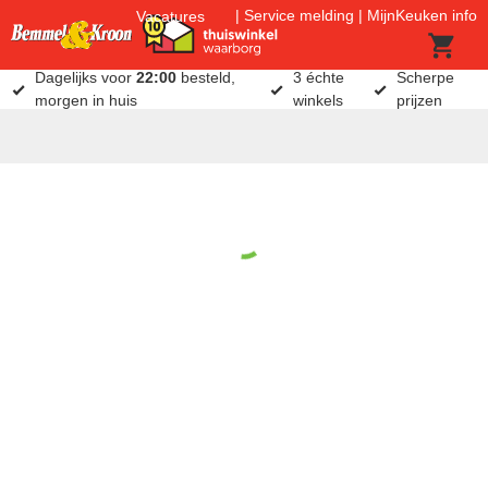
Service melding
MijnKeuken info
Vacatures
Dagelijks voor
22:00
besteld,
3 échte
Scherpe
morgen in huis
winkels
prijzen