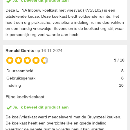
Ja, ik beveel dit product aan
Deze ETNA Inbouw koelkast met vriesvak (KVS5102) is een
uitstekende keuze. Deze koelkast biedt voldoende ruimte. Het
heeft een erg praktische, verstelbare indeling, ruime deurvakken
en een handig vriesvakje. Bovendien is de koelkast erg stil, waar
ik persoonlijk erg veel waarde aan hecht.
Ronald Gerrits
op 16-11-2024
9 / 10
Duurzaamheid
8
Gebruiksgemak
8
Indeling
10
Fijne koel/vrieskast
Ja, ik beveel dit product aan
De koel/vrieskast werd meegeleverd met de Bruynzeel keuken.
De koelkast heeft een overzichtelijke en goede indeling
waardoor de gehele ruimte volledig benut kan worden.