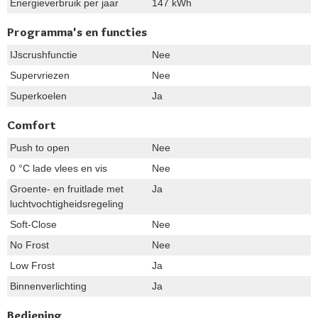
Energieverbruik per jaar
147 kWh
Programma's en functies
IJscrushfunctie
Nee
Supervriezen
Nee
Superkoelen
Ja
Comfort
Push to open
Nee
0 °C lade vlees en vis
Nee
Groente- en fruitlade met
Ja
luchtvochtigheidsregeling
Soft-Close
Nee
No Frost
Nee
Low Frost
Ja
Binnenverlichting
Ja
Bediening