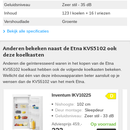
Geluidsniveau
Zeer stil - 35 dB
Inhoud
123 l koelen + 16 l vriezen
Vershoudlade
Groente
Bekijk alle specificaties
Anderen bekeken naast de Etna KVS5102 ook
deze koelkasten
Anderen die geïnteresseerd waren in het kopen van de Etna
KVS5102 koelkast hebben ook de volgende koelkasten bekeken.
Wellicht dat één van deze inbouwapparaten beter aansluit op je
wensen dan de KVS5102 van het merk Etna.
Inventum IKV1022S
D
Nishoogte
:
102 cm
Deur montage
:
Sleepdeur
Geluidsniveau
:
Zeer stil - 33 dB
Adviesprijs
459,-
Op voorraad