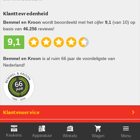
Klanttevredenheid
Bemmel en Kroon
wordt beoordeeld met het cijfer
9,1
(van 10) op
basis van
46.256
reviews!
9,1
Bemmel en Kroon
is al ruim 66 jaar de voordeligste van
Nederland!
Klantenservice
Bestellen
Bezorgen & afhalen
Keukens
Apparatuur
Winkels
Wagen
Menu