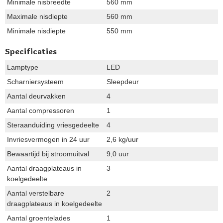
Minimale nisbreedte
560 mm
Maximale nisdiepte
560 mm
Minimale nisdiepte
550 mm
Specificaties
Lamptype
LED
Scharniersysteem
Sleepdeur
Aantal deurvakken
4
Aantal compressoren
1
Steraanduiding vriesgedeelte
4
Invriesvermogen in 24 uur
2,6 kg/uur
Bewaartijd bij stroomuitval
9,0 uur
Aantal draagplateaus in
3
koelgedeelte
Aantal verstelbare
2
draagplateaus in koelgedeelte
Aantal groentelades
1