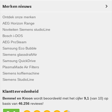
Merken nieuws
Ontdek onze merken
AEG Horizon Range
Noviteiten Siemens studioLine
Bosch i-DOS
AEG ProSteam
Samsung Eco Bubble
Siemens glassdraftAir
Samsung QuickDrive
PlasmaMade Air Filters
Siemens koffiemachine
Siemens StudioLine
Klanttevredenheid
Bemmel en Kroon
wordt beoordeeld met het cijfer
9,1
(van 10) op
basis van
46.256
reviews!