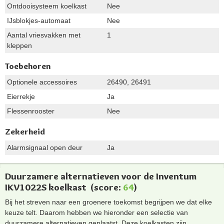
Ontdooisysteem koelkast
Nee
IJsblokjes-automaat
Nee
Aantal vriesvakken met
1
kleppen
Toebehoren
Optionele accessoires
26490, 26491
Eierrekje
Ja
Flessenrooster
Nee
Zekerheid
Alarmsignaal open deur
Ja
Duurzamere alternatieven voor de Inventum
IKV1022S koelkast
(score:
64
)
Bij het streven naar een groenere toekomst begrijpen we dat elke
keuze telt. Daarom hebben we hieronder een selectie van
duurzamere alternatieven geplaatst. Deze koelkasten zijn