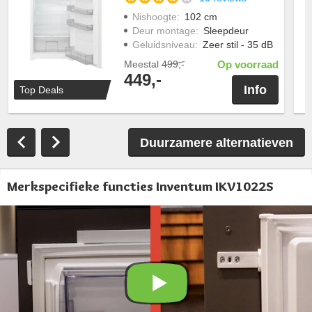
Nishoogte
:
102 cm
Deur montage
:
Sleepdeur
Geluidsniveau
:
Zeer stil - 35 dB
Meestal
499,-
Op voorraad
449,-
Info
Top Deals
Duurzamere alternatieven
Merkspecifieke functies Inventum IKV1022S