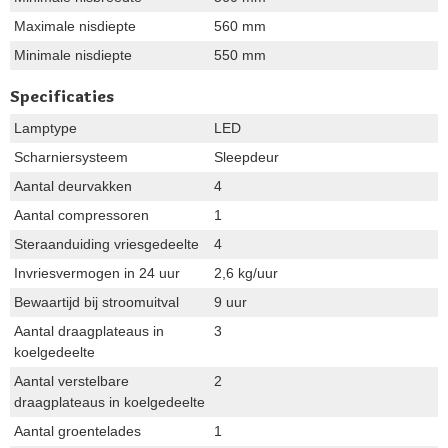
Maximale nisdiepte
560 mm
Minimale nisdiepte
550 mm
Specificaties
Lamptype
LED
Scharniersysteem
Sleepdeur
Aantal deurvakken
4
Aantal compressoren
1
Steraanduiding vriesgedeelte
4
Invriesvermogen in 24 uur
2,6 kg/uur
Bewaartijd bij stroomuitval
9 uur
Aantal draagplateaus in
3
koelgedeelte
Aantal verstelbare
2
draagplateaus in koelgedeelte
Aantal groentelades
1