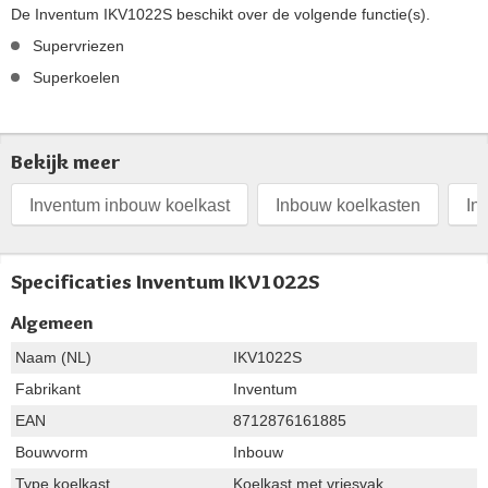
De Inventum IKV1022S beschikt over de volgende functie(s).
Supervriezen
Superkoelen
Bekijk meer
Inventum inbouw koelkast
Inbouw koelkasten
In
Specificaties Inventum IKV1022S
Algemeen
Naam (NL)
IKV1022S
Fabrikant
Inventum
EAN
8712876161885
Bouwvorm
Inbouw
Type koelkast
Koelkast met vriesvak