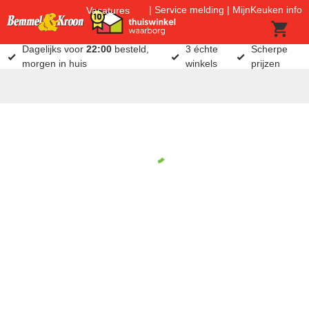
Service melding
MijnKeuken info
Vacatures
Dagelijks voor
22:00
besteld,
3 échte
Scherpe
morgen in huis
winkels
prijzen