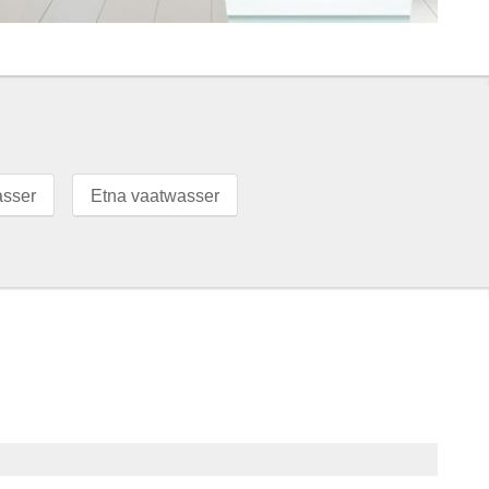
asser
Etna vaatwasser