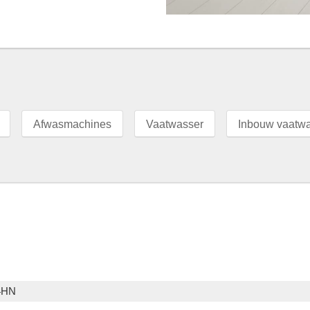
Afwasmachines
Vaatwasser
Inbouw vaatw
4HN