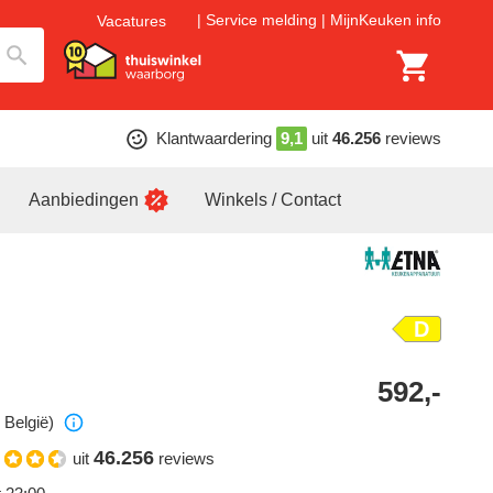
Service melding
MijnKeuken info
Vacatures
Klantwaardering
9,1
uit
46.256
reviews
Aanbiedingen
Winkels / Contact
D
592,-
 België)
46.256
uit
reviews